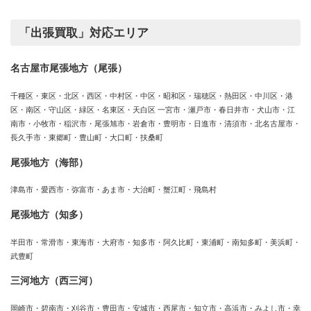
「出張買取」対応エリア
名古屋市尾張地方（尾張）
千種区・東区・北区・西区・中村区・中区・昭和区・瑞穂区・熱田区・中川区・港
区・南区・守山区・緑区・名東区・天白区 一宮市・瀬戸市・春日井市・犬山市・江
南市・小牧市・稲沢市・尾張旭市・岩倉市・豊明市・日進市・清須市・北名古屋市・
長久手市・東郷町・豊山町・大口町・扶桑町
尾張地方（海部）
津島市・愛西市・弥富市・あま市・大治町・蟹江町・飛島村
尾張地方（知多）
半田市・常滑市・東海市・大府市・知多市・阿久比町・東浦町・南知多町・美浜町・
武豊町
三河地方（西三河）
岡崎市・碧南市・刈谷市・豊田市・安城市・西尾市・知立市・高浜市・みよし市・幸