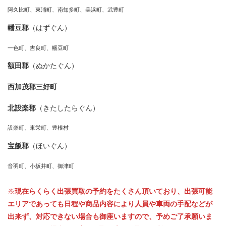
阿久比町、東浦町、南知多町、美浜町、武豊町
幡豆郡
（はずぐん）
一色町、吉良町、幡豆町
額田郡
（ぬかたぐん）
西加茂郡三好町
北設楽郡
（きたしたらぐん）
設楽町、東栄町、豊根村
宝飯郡
（ほいぐん）
音羽町、小坂井町、御津町
※
現在らくらく出張買取の予約をたくさん頂いており、出張可能
エリアであっても日程や商品内容により人員や車両の手配などが
出来ず、対応できない場合も御座いますので、予めご了承願いま