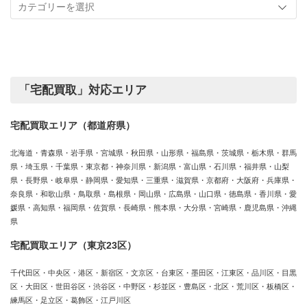
事
実
カ
績
テ
ゴ
リ
ー
「宅配買取」対応エリア
宅配買取エリア（都道府県）
北海道・青森県・岩手県・宮城県・秋田県・山形県・福島県・茨城県・栃木県・群馬
県・埼玉県・千葉県・東京都・神奈川県・新潟県・富山県・石川県・福井県・山梨
県・長野県・岐阜県・静岡県・愛知県・三重県・滋賀県・京都府・大阪府・兵庫県・
奈良県・和歌山県・鳥取県・島根県・岡山県・広島県・山口県・徳島県・香川県・愛
媛県・高知県・福岡県・佐賀県・長崎県・熊本県・大分県・宮崎県・鹿児島県・沖縄
県
宅配買取エリア（東京23区）
千代田区・中央区・港区・新宿区・文京区・台東区・墨田区・江東区・品川区・目黒
区・大田区・世田谷区・渋谷区・中野区・杉並区・豊島区・北区・荒川区・板橋区・
練馬区・足立区・葛飾区・江戸川区