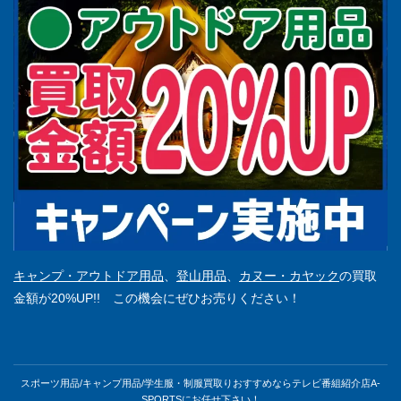
キャンプ・アウトドア用品
、
登山用品
、
カヌー・カヤック
の買取
金額が20%UP!! この機会にぜひお売りください！
スポーツ用品/キャンプ用品/学生服・制服買取りおすすめならテレビ番組紹介店A-
SPORTSにお任せ下さい！