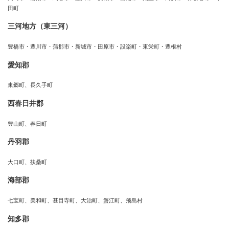
田町
三河地方（東三河）
豊橋市・豊川市・蒲郡市・新城市・田原市・設楽町・東栄町・豊根村
愛知郡
東郷町、長久手町
西春日井郡
豊山町、春日町
丹羽郡
大口町、扶桑町
海部郡
七宝町、美和町、甚目寺町、大治町、蟹江町、飛島村
知多郡