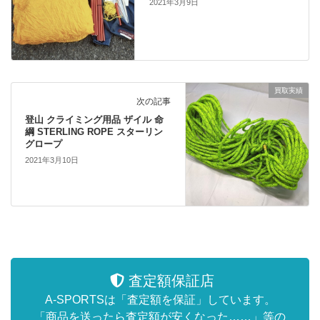
2021年3月9日
買取実績
次の記事
登山 クライミング用品 ザイル 命
綱 STERLING ROPE スターリン
グロープ
2021年3月10日
査定額保証店
A-SPORTSは「査定額を保証」しています。
「商品を送ったら査定額が安くなった……」等の