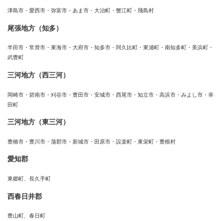
津島市・愛西市・弥富市・あま市・大治町・蟹江町・飛島村
尾張地方（知多）
半田市・常滑市・東海市・大府市・知多市・阿久比町・東浦町・南知多町・美浜町・
武豊町
三河地方（西三河）
岡崎市・碧南市・刈谷市・豊田市・安城市・西尾市・知立市・高浜市・みよし市・幸
田町
三河地方（東三河）
豊橋市・豊川市・蒲郡市・新城市・田原市・設楽町・東栄町・豊根村
愛知郡
東郷町、長久手町
西春日井郡
豊山町、春日町