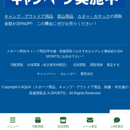
キャンプ・アウトドア用品
、
登山用品
、
カヌー・カヤック
の買取
金額が20%UP!! この機会にぜひお売りください！
スポーツ用品/キャンプ用品/学生服・制服買取りおすすめならテレビ番組紹介店A-
SPORTSにお任せ下さい！
宅配買取
出張買取（名古屋市内限定）
店頭買取
買取実績
査定する
キャンペーン
カレンダー
運営会社
Copyright © AQUA（スポーツ用品、キャンプ・アウトドア用品、制服・学生服の
高価買取店 A-SPORTS） All Rights Reserved.
メニュー
宅配買取
店頭買取
メール査定
LINE査定