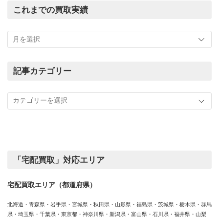
これまでの買取実績
こ
れ
ま
で
の
記事カテゴリー
買
記
取
事
実
カ
績
テ
ゴ
リ
ー
「宅配買取」対応エリア
宅配買取エリア（都道府県）
北海道・青森県・岩手県・宮城県・秋田県・山形県・福島県・茨城県・栃木県・群馬
県・埼玉県・千葉県・東京都・神奈川県・新潟県・富山県・石川県・福井県・山梨