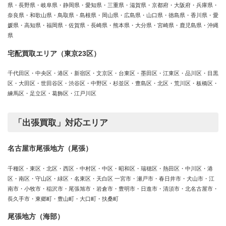
県・長野県・岐阜県・静岡県・愛知県・三重県・滋賀県・京都府・大阪府・兵庫県・
奈良県・和歌山県・鳥取県・島根県・岡山県・広島県・山口県・徳島県・香川県・愛
媛県・高知県・福岡県・佐賀県・長崎県・熊本県・大分県・宮崎県・鹿児島県・沖縄
県
宅配買取エリア（東京23区）
千代田区・中央区・港区・新宿区・文京区・台東区・墨田区・江東区・品川区・目黒
区・大田区・世田谷区・渋谷区・中野区・杉並区・豊島区・北区・荒川区・板橋区・
練馬区・足立区・葛飾区・江戸川区
「出張買取」対応エリア
名古屋市尾張地方（尾張）
千種区・東区・北区・西区・中村区・中区・昭和区・瑞穂区・熱田区・中川区・港
区・南区・守山区・緑区・名東区・天白区 一宮市・瀬戸市・春日井市・犬山市・江
南市・小牧市・稲沢市・尾張旭市・岩倉市・豊明市・日進市・清須市・北名古屋市・
長久手市・東郷町・豊山町・大口町・扶桑町
尾張地方（海部）