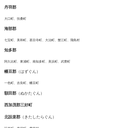
丹羽郡
大口町、扶桑町
海部郡
七宝町、美和町、甚目寺町、大治町、蟹江町、飛島村
知多郡
阿久比町、東浦町、南知多町、美浜町、武豊町
幡豆郡
（はずぐん）
一色町、吉良町、幡豆町
額田郡
（ぬかたぐん）
西加茂郡三好町
北設楽郡
（きたしたらぐん）