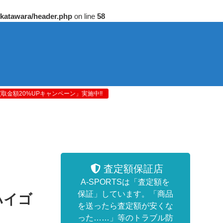
/katawara/header.php
on line
58
金額20%UPキャンペーン」実施中!!
査定額保証店
A-SPORTSは「査定額を
保証」しています。「商品
ハイゴ
を送ったら査定額が安くな
った……」等のトラブル防