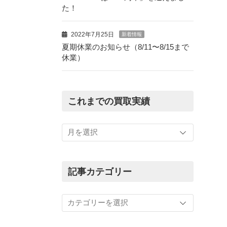
た！
2022年7月25日
新着情報
夏期休業のお知らせ（8/11〜8/15まで
休業）
これまでの買取実績
こ
れ
ま
で
の
記事カテゴリー
買
取
記
実
事
績
カ
テ