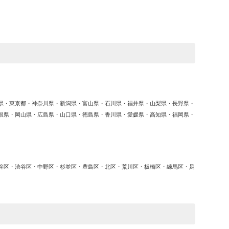
ゴ
リ
ー
県・東京都・神奈川県・新潟県・富山県・石川県・福井県・山梨県・長野県・
根県・岡山県・広島県・山口県・徳島県・香川県・愛媛県・高知県・福岡県・
谷区・渋谷区・中野区・杉並区・豊島区・北区・荒川区・板橋区・練馬区・足