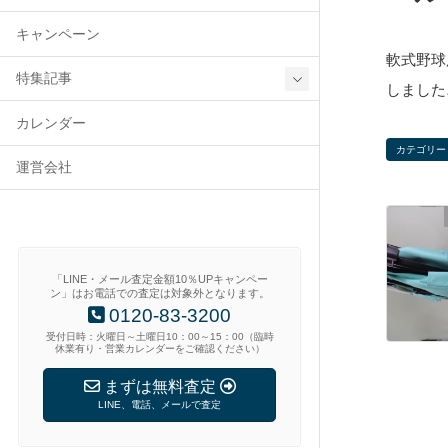
キャンペーン
軟式野球用
特集記事
しました
カレンダー
カテゴリー
運営会社
「LINE・メール査定金額10％UPキャンペー
ン」はお電話での査定は対象外となります。
0120-83-3200
受付日時：火曜日～土曜日10：00～15：00（臨時
休業有り・営業カレンダーをご確認ください）
まずは無料査定
LINE、電話、メールで査定