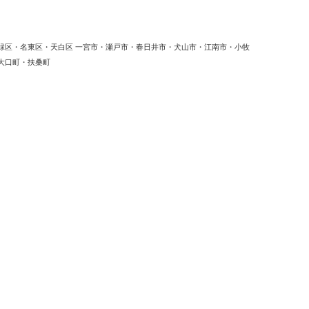
緑区・名東区・天白区 一宮市・瀬戸市・春日井市・犬山市・江南市・小牧
大口町・扶桑町