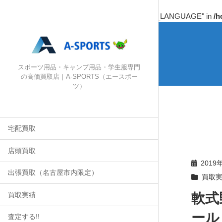
Warning
: Undefined array key "HTTP_ACCEPT_LANGUAGE" in
/h
スポーツ用品・キャンプ用品・学生服専門
の高価買取店｜A-SPORTS（エースポー
ツ）
宅配買取
店頭買取
2019
出張買取（名古屋市内限定）
買取
軟式
買取実績
ールド
査定する!!