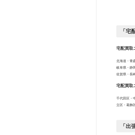
「宅
宅配買取
北海道・青
岐阜県・静
佐賀県・長
宅配買取
千代田区・
立区・葛飾
「出