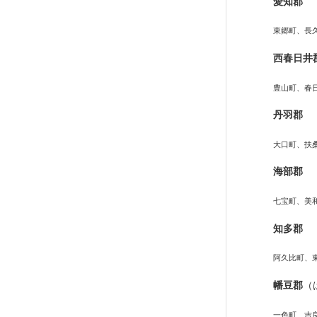
愛知郡
東郷町、長
西春日井
豊山町、春
丹羽郡
大口町、扶
海部郡
七宝町、美
知多郡
阿久比町、
幡豆郡
（
一色町、吉