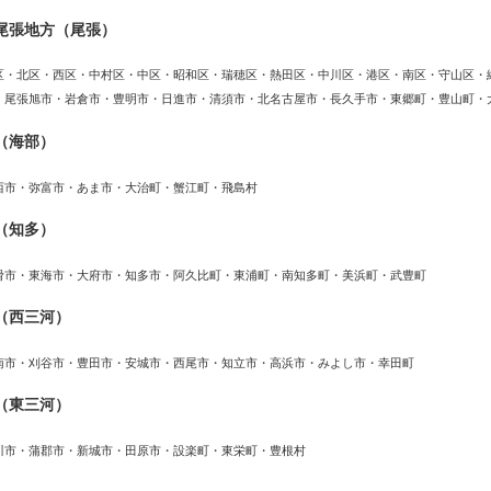
尾張地方（尾張）
区・北区・西区・中村区・中区・昭和区・瑞穂区・熱田区・中川区・港区・南区・守山区・
・尾張旭市・岩倉市・豊明市・日進市・清須市・北名古屋市・長久手市・東郷町・豊山町・
（海部）
西市・弥富市・あま市・大治町・蟹江町・飛島村
（知多）
滑市・東海市・大府市・知多市・阿久比町・東浦町・南知多町・美浜町・武豊町
（西三河）
南市・刈谷市・豊田市・安城市・西尾市・知立市・高浜市・みよし市・幸田町
（東三河）
川市・蒲郡市・新城市・田原市・設楽町・東栄町・豊根村