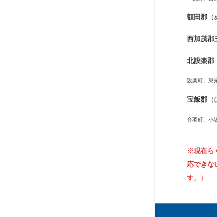
額田郡
（
西加茂郡
北設楽郡
設楽町、東
宝飯郡
（
音羽町、小
※
現在ら
応できな
す。）