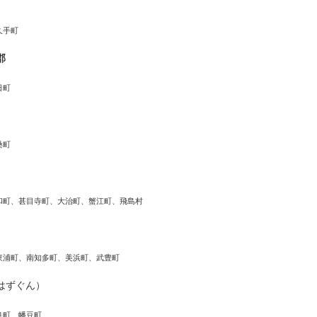
久手町
郡
日町
桑町
和町、甚目寺町、大治町、蟹江町、飛島村
東浦町、南知多町、美浜町、武豊町
はずぐん）
良町、幡豆町