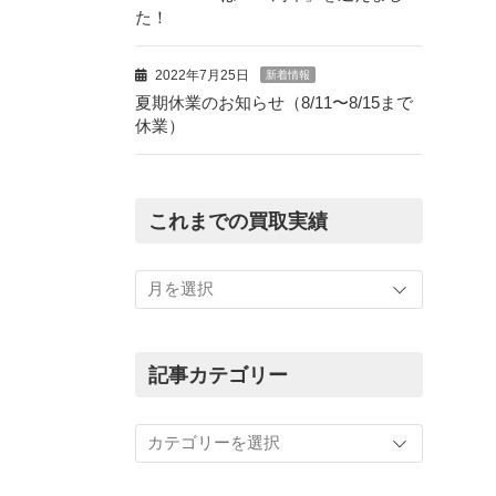
た！
2022年7月25日
新着情報
夏期休業のお知らせ（8/11〜8/15まで
休業）
これまでの買取実績
こ
れ
ま
で
の
記事カテゴリー
買
取
記
実
事
績
カ
テ