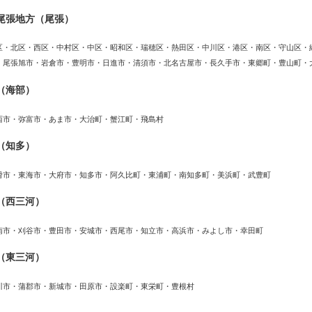
尾張地方（尾張）
区・北区・西区・中村区・中区・昭和区・瑞穂区・熱田区・中川区・港区・南区・守山区・
・尾張旭市・岩倉市・豊明市・日進市・清須市・北名古屋市・長久手市・東郷町・豊山町・
（海部）
西市・弥富市・あま市・大治町・蟹江町・飛島村
（知多）
滑市・東海市・大府市・知多市・阿久比町・東浦町・南知多町・美浜町・武豊町
（西三河）
南市・刈谷市・豊田市・安城市・西尾市・知立市・高浜市・みよし市・幸田町
（東三河）
川市・蒲郡市・新城市・田原市・設楽町・東栄町・豊根村