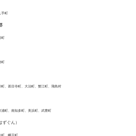
久手町
郡
日町
桑町
和町、甚目寺町、大治町、蟹江町、飛島村
東浦町、南知多町、美浜町、武豊町
はずぐん）
良町、幡豆町