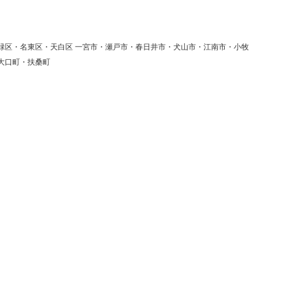
緑区・名東区・天白区 一宮市・瀬戸市・春日井市・犬山市・江南市・小牧
大口町・扶桑町