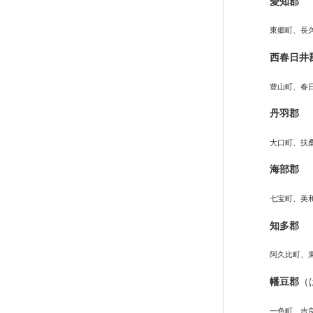
愛知郡
東郷町、長
西春日井
豊山町、春
丹羽郡
大口町、扶
海部郡
七宝町、美
知多郡
阿久比町、
幡豆郡
（
一色町、吉