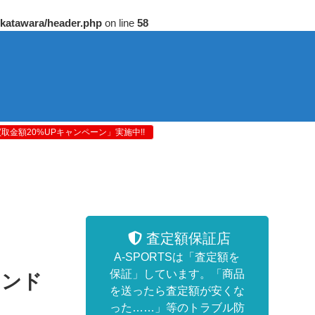
/katawara/header.php
on line
58
金額20%UPキャンペーン」実施中!!
査定額保証店
A-SPORTSは「査定額を
保証」しています。「商品
カンド
を送ったら査定額が安くな
った……」等のトラブル防