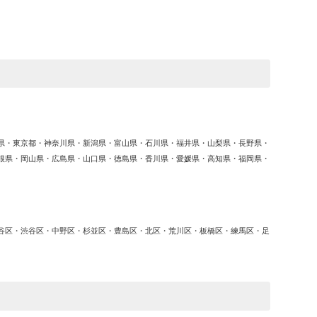
ゴ
リ
ー
県・東京都・神奈川県・新潟県・富山県・石川県・福井県・山梨県・長野県・
根県・岡山県・広島県・山口県・徳島県・香川県・愛媛県・高知県・福岡県・
谷区・渋谷区・中野区・杉並区・豊島区・北区・荒川区・板橋区・練馬区・足