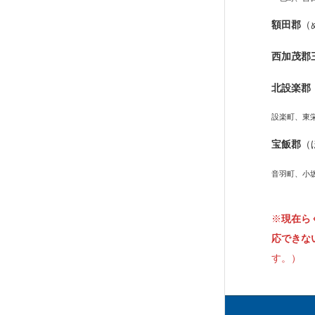
額田郡
（
西加茂郡
北設楽郡
設楽町、東
宝飯郡
（
音羽町、小
※
現在ら
応できな
す。）