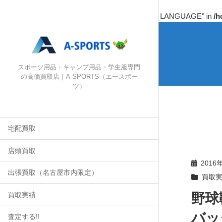
Warning
: Undefined array key "HTTP_ACCEPT_LANGUAGE" in
/h
スポーツ用品・キャンプ用品・学生服専門
の高価買取店｜A-SPORTS（エースポー
ツ）
宅配買取
店頭買取
2016
出張買取（名古屋市内限定）
買取
野球
買取実績
バッ
査定する!!