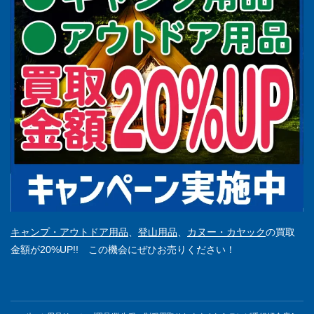
キャンプ・アウトドア用品
、
登山用品
、
カヌー・カヤック
の買取
金額が20%UP!! この機会にぜひお売りください！