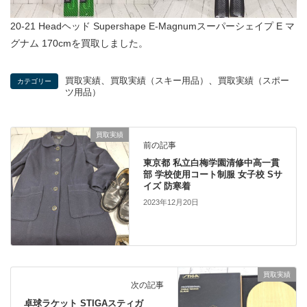
20-21 Headヘッド Supershape E-Magnumスーパーシェイプ E マ
グナム 170cmを買取しました。
、
、
買取実績
買取実績（スキー用品）
買取実績（スポー
カテゴリー
ツ用品）
買取実績
前の記事
東京都 私立白梅学園清修中高一貫
部 学校使用コート制服 女子校 Sサ
イズ 防寒着
2023年12月20日
買取実績
次の記事
卓球ラケット STIGAスティガ