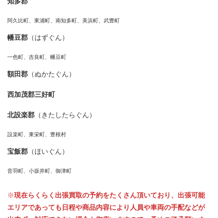
知多郡
阿久比町、東浦町、南知多町、美浜町、武豊町
幡豆郡
（はずぐん）
一色町、吉良町、幡豆町
額田郡
（ぬかたぐん）
西加茂郡三好町
北設楽郡
（きたしたらぐん）
設楽町、東栄町、豊根村
宝飯郡
（ほいぐん）
音羽町、小坂井町、御津町
※
現在らくらく出張買取の予約をたくさん頂いており、出張可能
エリアであっても日程や商品内容により人員や車両の手配などが