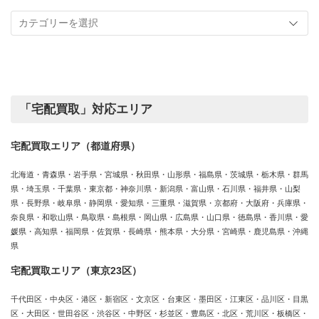
記
取
事
実
カ
績
テ
ゴ
リ
ー
「宅配買取」対応エリア
宅配買取エリア（都道府県）
北海道・青森県・岩手県・宮城県・秋田県・山形県・福島県・茨城県・栃木県・群馬
県・埼玉県・千葉県・東京都・神奈川県・新潟県・富山県・石川県・福井県・山梨
県・長野県・岐阜県・静岡県・愛知県・三重県・滋賀県・京都府・大阪府・兵庫県・
奈良県・和歌山県・鳥取県・島根県・岡山県・広島県・山口県・徳島県・香川県・愛
媛県・高知県・福岡県・佐賀県・長崎県・熊本県・大分県・宮崎県・鹿児島県・沖縄
県
宅配買取エリア（東京23区）
千代田区・中央区・港区・新宿区・文京区・台東区・墨田区・江東区・品川区・目黒
区・大田区・世田谷区・渋谷区・中野区・杉並区・豊島区・北区・荒川区・板橋区・