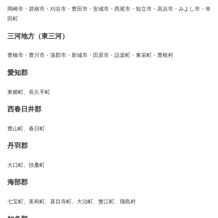
岡崎市・碧南市・刈谷市・豊田市・安城市・西尾市・知立市・高浜市・みよし市・幸
田町
三河地方（東三河）
豊橋市・豊川市・蒲郡市・新城市・田原市・設楽町・東栄町・豊根村
愛知郡
東郷町、長久手町
西春日井郡
豊山町、春日町
丹羽郡
大口町、扶桑町
海部郡
七宝町、美和町、甚目寺町、大治町、蟹江町、飛島村