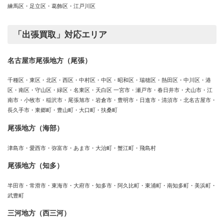
練馬区・足立区・葛飾区・江戸川区
「出張買取」対応エリア
名古屋市尾張地方（尾張）
千種区・東区・北区・西区・中村区・中区・昭和区・瑞穂区・熱田区・中川区・港
区・南区・守山区・緑区・名東区・天白区 一宮市・瀬戸市・春日井市・犬山市・江
南市・小牧市・稲沢市・尾張旭市・岩倉市・豊明市・日進市・清須市・北名古屋市・
長久手市・東郷町・豊山町・大口町・扶桑町
尾張地方（海部）
津島市・愛西市・弥富市・あま市・大治町・蟹江町・飛島村
尾張地方（知多）
半田市・常滑市・東海市・大府市・知多市・阿久比町・東浦町・南知多町・美浜町・
武豊町
三河地方（西三河）