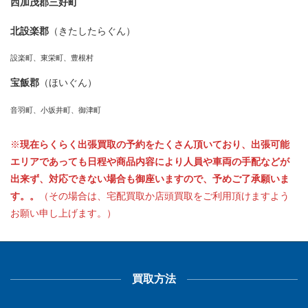
西加茂郡三好町
北設楽郡
（きたしたらぐん）
設楽町、東栄町、豊根村
宝飯郡
（ほいぐん）
音羽町、小坂井町、御津町
※
現在らくらく出張買取の予約をたくさん頂いており、出張可能
エリアであっても日程や商品内容により人員や車両の手配などが
出来ず、対応できない場合も御座いますので、予めご了承願いま
す。。
（その場合は、宅配買取か店頭買取をご利用頂けますよう
お願い申し上げます。）
買取方法