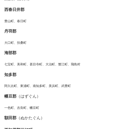
西春日井郡
豊山町、春日町
丹羽郡
大口町、扶桑町
海部郡
七宝町、美和町、甚目寺町、大治町、蟹江町、飛島村
知多郡
阿久比町、東浦町、南知多町、美浜町、武豊町
幡豆郡
（はずぐん）
一色町、吉良町、幡豆町
額田郡
（ぬかたぐん）