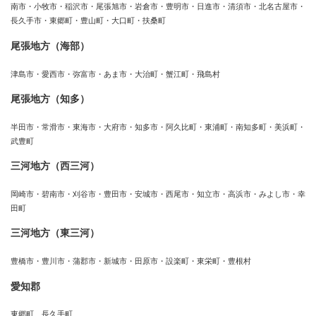
南市・小牧市・稲沢市・尾張旭市・岩倉市・豊明市・日進市・清須市・北名古屋市・
長久手市・東郷町・豊山町・大口町・扶桑町
尾張地方（海部）
津島市・愛西市・弥富市・あま市・大治町・蟹江町・飛島村
尾張地方（知多）
半田市・常滑市・東海市・大府市・知多市・阿久比町・東浦町・南知多町・美浜町・
武豊町
三河地方（西三河）
岡崎市・碧南市・刈谷市・豊田市・安城市・西尾市・知立市・高浜市・みよし市・幸
田町
三河地方（東三河）
豊橋市・豊川市・蒲郡市・新城市・田原市・設楽町・東栄町・豊根村
愛知郡
東郷町、長久手町