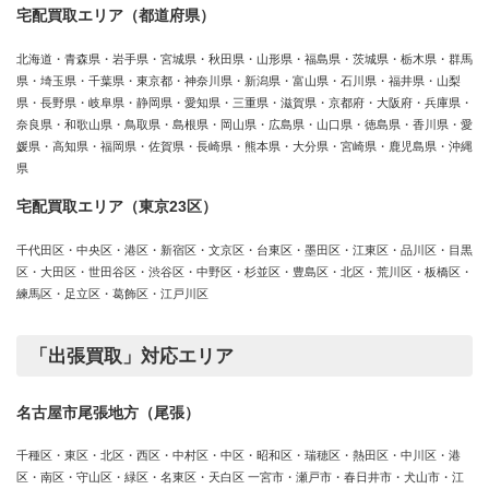
宅配買取エリア（都道府県）
北海道・青森県・岩手県・宮城県・秋田県・山形県・福島県・茨城県・栃木県・群馬
県・埼玉県・千葉県・東京都・神奈川県・新潟県・富山県・石川県・福井県・山梨
県・長野県・岐阜県・静岡県・愛知県・三重県・滋賀県・京都府・大阪府・兵庫県・
奈良県・和歌山県・鳥取県・島根県・岡山県・広島県・山口県・徳島県・香川県・愛
媛県・高知県・福岡県・佐賀県・長崎県・熊本県・大分県・宮崎県・鹿児島県・沖縄
県
宅配買取エリア（東京23区）
千代田区・中央区・港区・新宿区・文京区・台東区・墨田区・江東区・品川区・目黒
区・大田区・世田谷区・渋谷区・中野区・杉並区・豊島区・北区・荒川区・板橋区・
練馬区・足立区・葛飾区・江戸川区
「出張買取」対応エリア
名古屋市尾張地方（尾張）
千種区・東区・北区・西区・中村区・中区・昭和区・瑞穂区・熱田区・中川区・港
区・南区・守山区・緑区・名東区・天白区 一宮市・瀬戸市・春日井市・犬山市・江