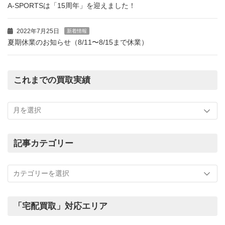
A-SPORTSは「15周年」を迎えました！
2022年7月25日
新着情報
夏期休業のお知らせ（8/11〜8/15まで休業）
これまでの買取実績
こ
れ
ま
で
の
記事カテゴリー
買
記
取
事
実
カ
績
テ
ゴ
「宅配買取」対応エリア
リ
ー