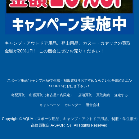
キャンプ・アウトドア用品
、
登山用品
、
カヌー・カヤック
の買取
金額が20%UP!! この機会にぜひお売りください！
スポーツ用品/キャンプ用品/学生服・制服買取りおすすめならテレビ番組紹介店A-
SPORTSにお任せ下さい！
宅配買取
出張買取（名古屋市内限定）
店頭買取
買取実績
査定する
キャンペーン
カレンダー
運営会社
Copyright © AQUA（スポーツ用品、キャンプ・アウトドア用品、制服・学生服の
高価買取店 A-SPORTS） All Rights Reserved.