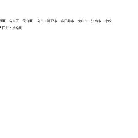
緑区・名東区・天白区 一宮市・瀬戸市・春日井市・犬山市・江南市・小牧
大口町・扶桑町