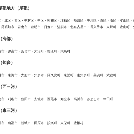
尾張地方（尾張）
区・北区・西区・中村区・中区・昭和区・瑞穂区・熱田区・中川区・港区・南区・守山区・
・尾張旭市・岩倉市・豊明市・日進市・清須市・北名古屋市・長久手市・東郷町・豊山町・
（海部）
西市・弥富市・あま市・大治町・蟹江町・飛島村
（知多）
滑市・東海市・大府市・知多市・阿久比町・東浦町・南知多町・美浜町・武豊町
（西三河）
南市・刈谷市・豊田市・安城市・西尾市・知立市・高浜市・みよし市・幸田町
（東三河）
川市・蒲郡市・新城市・田原市・設楽町・東栄町・豊根村