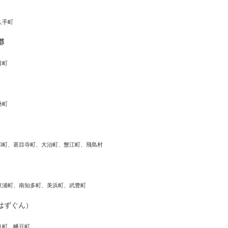
久手町
郡
日町
桑町
和町、甚目寺町、大治町、蟹江町、飛島村
東浦町、南知多町、美浜町、武豊町
はずぐん）
良町、幡豆町