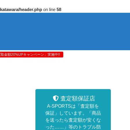
/katawara/header.php
on line
58
金額20%UPキャンペーン」実施中!!
査定額保証店
A-SPORTSは「査定額を
保証」しています。「商品
を送ったら査定額が安くな
った……」等のトラブル防