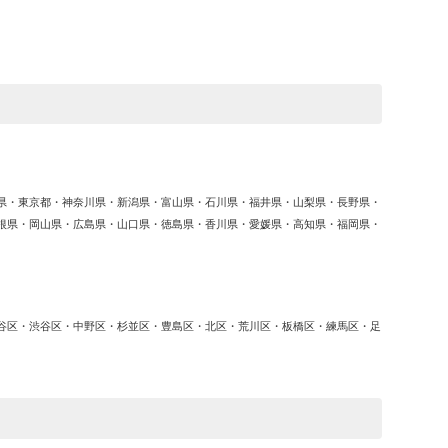
ゴ
リ
ー
県・東京都・神奈川県・新潟県・富山県・石川県・福井県・山梨県・長野県・
根県・岡山県・広島県・山口県・徳島県・香川県・愛媛県・高知県・福岡県・
谷区・渋谷区・中野区・杉並区・豊島区・北区・荒川区・板橋区・練馬区・足