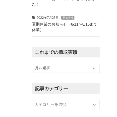
た！
2022年7月25日
新着情報
夏期休業のお知らせ（8/11〜8/15まで
休業）
これまでの買取実績
こ
れ
ま
で
の
記事カテゴリー
買
取
記
実
事
績
カ
テ