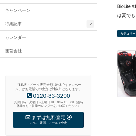
BioLi
キャンペーン
は夏でも
特集記事
カテゴリー
カレンダー
運営会社
「LINE・メール査定金額10％UPキャンペー
ン」はお電話での査定は対象外となります。
0120-83-3200
受付日時：火曜日～土曜日10：00～15：00（臨時
休業有り・営業カレンダーをご確認ください）
まずは無料査定
LINE、電話、メールで査定