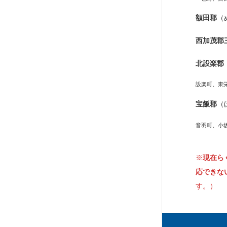
額田郡
（
西加茂郡
北設楽郡
設楽町、東
宝飯郡
（
音羽町、小
※
現在ら
応できな
す。）