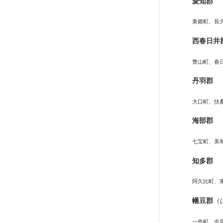
愛知郡
東郷町、長
西春日井
豊山町、春
丹羽郡
大口町、扶
海部郡
七宝町、美
知多郡
阿久比町、
幡豆郡
（
一色町、吉