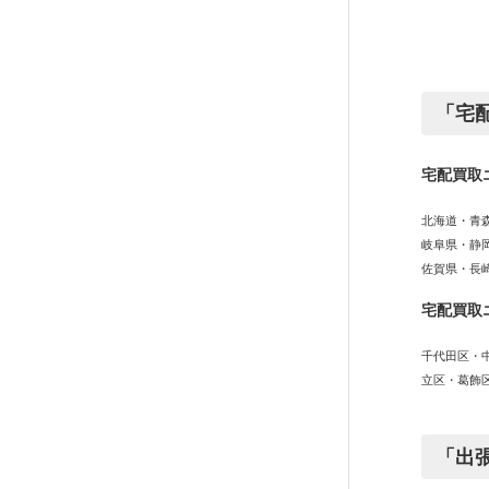
「宅
宅配買取
北海道・青
岐阜県・静
佐賀県・長
宅配買取
千代田区・
立区・葛飾
「出