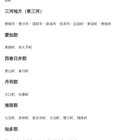
田町
三河地方（東三河）
豊橋市・豊川市・蒲郡市・新城市・田原市・設楽町・東栄町・豊根村
愛知郡
東郷町、長久手町
西春日井郡
豊山町、春日町
丹羽郡
大口町、扶桑町
海部郡
七宝町、美和町、甚目寺町、大治町、蟹江町、飛島村
知多郡