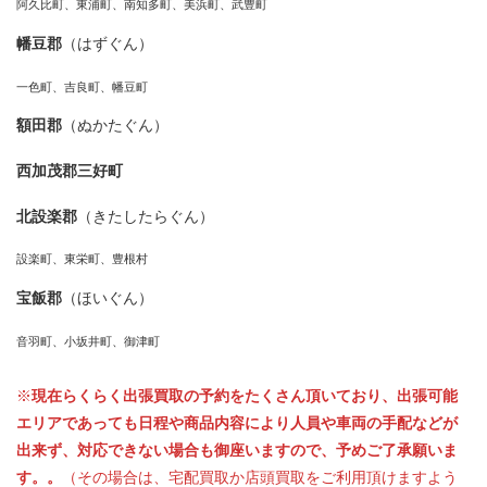
阿久比町、東浦町、南知多町、美浜町、武豊町
幡豆郡
（はずぐん）
一色町、吉良町、幡豆町
額田郡
（ぬかたぐん）
西加茂郡三好町
北設楽郡
（きたしたらぐん）
設楽町、東栄町、豊根村
宝飯郡
（ほいぐん）
音羽町、小坂井町、御津町
※
現在らくらく出張買取の予約をたくさん頂いており、出張可能
エリアであっても日程や商品内容により人員や車両の手配などが
出来ず、対応できない場合も御座いますので、予めご了承願いま
す。。
（その場合は、宅配買取か店頭買取をご利用頂けますよう