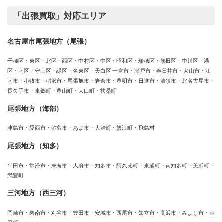
「出張買取」対応エリア
名古屋市尾張地方（尾張）
千種区・東区・北区・西区・中村区・中区・昭和区・瑞穂区・熱田区・中川区・港
区・南区・守山区・緑区・名東区・天白区 一宮市・瀬戸市・春日井市・犬山市・江
南市・小牧市・稲沢市・尾張旭市・岩倉市・豊明市・日進市・清須市・北名古屋市・
長久手市・東郷町・豊山町・大口町・扶桑町
尾張地方（海部）
津島市・愛西市・弥富市・あま市・大治町・蟹江町・飛島村
尾張地方（知多）
半田市・常滑市・東海市・大府市・知多市・阿久比町・東浦町・南知多町・美浜町・
武豊町
三河地方（西三河）
岡崎市・碧南市・刈谷市・豊田市・安城市・西尾市・知立市・高浜市・みよし市・幸