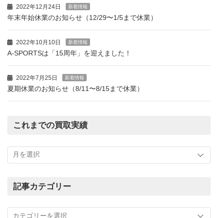
2022年12月24日
新着情報
年末年始休業のお知らせ（12/29〜1/5まで休業）
2022年10月10日
新着情報
A-SPORTSは「15周年」を迎えました！
2022年7月25日
新着情報
夏期休業のお知らせ（8/11〜8/15まで休業）
これまでの買取実績
こ
れ
ま
で
の
記事カテゴリー
買
記
取
事
実