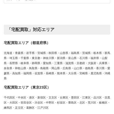
カ
績
テ
ゴ
リ
ー
「宅配買取」対応エリア
宅配買取エリア（都道府県）
北海道・青森県・岩手県・宮城県・秋田県・山形県・福島県・茨城県・栃木県・群馬
県・埼玉県・千葉県・東京都・神奈川県・新潟県・富山県・石川県・福井県・山梨
県・長野県・岐阜県・静岡県・愛知県・三重県・滋賀県・京都府・大阪府・兵庫県・
奈良県・和歌山県・鳥取県・島根県・岡山県・広島県・山口県・徳島県・香川県・愛
媛県・高知県・福岡県・佐賀県・長崎県・熊本県・大分県・宮崎県・鹿児島県・沖縄
県
宅配買取エリア（東京23区）
千代田区・中央区・港区・新宿区・文京区・台東区・墨田区・江東区・品川区・目黒
区・大田区・世田谷区・渋谷区・中野区・杉並区・豊島区・北区・荒川区・板橋区・
練馬区・足立区・葛飾区・江戸川区