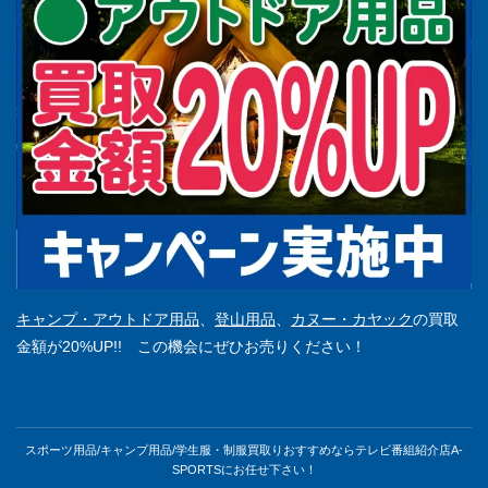
キャンプ・アウトドア用品
、
登山用品
、
カヌー・カヤック
の買取
金額が20%UP!! この機会にぜひお売りください！
スポーツ用品/キャンプ用品/学生服・制服買取りおすすめならテレビ番組紹介店A-
SPORTSにお任せ下さい！