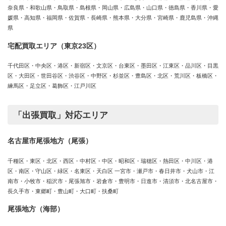
奈良県・和歌山県・鳥取県・島根県・岡山県・広島県・山口県・徳島県・香川県・愛
媛県・高知県・福岡県・佐賀県・長崎県・熊本県・大分県・宮崎県・鹿児島県・沖縄
県
宅配買取エリア（東京23区）
千代田区・中央区・港区・新宿区・文京区・台東区・墨田区・江東区・品川区・目黒
区・大田区・世田谷区・渋谷区・中野区・杉並区・豊島区・北区・荒川区・板橋区・
練馬区・足立区・葛飾区・江戸川区
「出張買取」対応エリア
名古屋市尾張地方（尾張）
千種区・東区・北区・西区・中村区・中区・昭和区・瑞穂区・熱田区・中川区・港
区・南区・守山区・緑区・名東区・天白区 一宮市・瀬戸市・春日井市・犬山市・江
南市・小牧市・稲沢市・尾張旭市・岩倉市・豊明市・日進市・清須市・北名古屋市・
長久手市・東郷町・豊山町・大口町・扶桑町
尾張地方（海部）