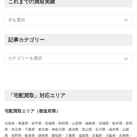
これまでの買取実績
こ
れ
ま
で
の
記事カテゴリー
買
記
取
事
実
カ
績
テ
ゴ
リ
ー
「宅配買取」対応エリア
宅配買取エリア（都道府県）
北海道・青森県・岩手県・宮城県・秋田県・山形県・福島県・茨城県・栃木県・群馬
県・埼玉県・千葉県・東京都・神奈川県・新潟県・富山県・石川県・福井県・山梨
県・長野県・岐阜県・静岡県・愛知県・三重県・滋賀県・京都府・大阪府・兵庫県・