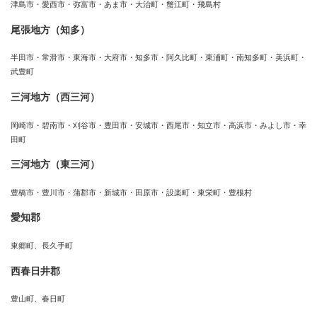
津島市・愛西市・弥富市・あま市・大治町・蟹江町・飛島村
尾張地方（知多）
半田市・常滑市・東海市・大府市・知多市・阿久比町・東浦町・南知多町・美浜町・
武豊町
三河地方（西三河）
岡崎市・碧南市・刈谷市・豊田市・安城市・西尾市・知立市・高浜市・みよし市・幸
田町
三河地方（東三河）
豊橋市・豊川市・蒲郡市・新城市・田原市・設楽町・東栄町・豊根村
愛知郡
東郷町、長久手町
西春日井郡
豊山町、春日町