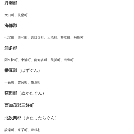
丹羽郡
大口町、扶桑町
海部郡
七宝町、美和町、甚目寺町、大治町、蟹江町、飛島村
知多郡
阿久比町、東浦町、南知多町、美浜町、武豊町
幡豆郡
（はずぐん）
一色町、吉良町、幡豆町
額田郡
（ぬかたぐん）
西加茂郡三好町
北設楽郡
（きたしたらぐん）
設楽町、東栄町、豊根村