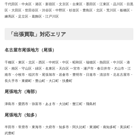
千代田区・中央区・港区・新宿区・文京区・台東区・墨田区・江東区・品川区・目黒
区・大田区・世田谷区・渋谷区・中野区・杉並区・豊島区・北区・荒川区・板橋区・
練馬区・足立区・葛飾区・江戸川区
「出張買取」対応エリア
名古屋市尾張地方（尾張）
千種区・東区・北区・西区・中村区・中区・昭和区・瑞穂区・熱田区・中川区・港
区・南区・守山区・緑区・名東区・天白区 一宮市・瀬戸市・春日井市・犬山市・江
南市・小牧市・稲沢市・尾張旭市・岩倉市・豊明市・日進市・清須市・北名古屋市・
長久手市・東郷町・豊山町・大口町・扶桑町
尾張地方（海部）
津島市・愛西市・弥富市・あま市・大治町・蟹江町・飛島村
尾張地方（知多）
半田市・常滑市・東海市・大府市・知多市・阿久比町・東浦町・南知多町・美浜町・
武豊町