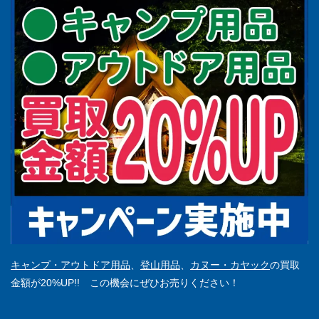
キャンプ・アウトドア用品
、
登山用品
、
カヌー・カヤック
の買取
金額が20%UP!! この機会にぜひお売りください！