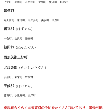
七宝町、美和町、甚目寺町、大治町、蟹江町、飛島村
知多郡
阿久比町、東浦町、南知多町、美浜町、武豊町
幡豆郡
（はずぐん）
一色町、吉良町、幡豆町
額田郡
（ぬかたぐん）
西加茂郡三好町
北設楽郡
（きたしたらぐん）
設楽町、東栄町、豊根村
宝飯郡
（ほいぐん）
音羽町、小坂井町、御津町
※
現在らくらく出張買取の予約をたくさん頂いており、出張可能