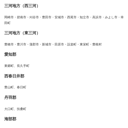
三河地方（西三河）
岡崎市・碧南市・刈谷市・豊田市・安城市・西尾市・知立市・高浜市・みよし市・幸
田町
三河地方（東三河）
豊橋市・豊川市・蒲郡市・新城市・田原市・設楽町・東栄町・豊根村
愛知郡
東郷町、長久手町
西春日井郡
豊山町、春日町
丹羽郡
大口町、扶桑町
海部郡