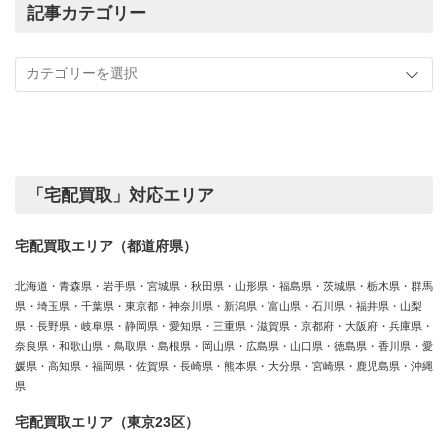
の
記事カテゴリー
買
記
取
事
実
カ
績
テ
ゴ
リ
ー
「宅配買取」対応エリア
宅配買取エリア（都道府県）
北海道・青森県・岩手県・宮城県・秋田県・山形県・福島県・茨城県・栃木県・群馬
県・埼玉県・千葉県・東京都・神奈川県・新潟県・富山県・石川県・福井県・山梨
県・長野県・岐阜県・静岡県・愛知県・三重県・滋賀県・京都府・大阪府・兵庫県・
奈良県・和歌山県・鳥取県・島根県・岡山県・広島県・山口県・徳島県・香川県・愛
媛県・高知県・福岡県・佐賀県・長崎県・熊本県・大分県・宮崎県・鹿児島県・沖縄
県
宅配買取エリア（東京23区）