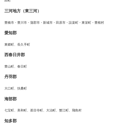
田町
三河地方（東三河）
豊橋市・豊川市・蒲郡市・新城市・田原市・設楽町・東栄町・豊根村
愛知郡
東郷町、長久手町
西春日井郡
豊山町、春日町
丹羽郡
大口町、扶桑町
海部郡
七宝町、美和町、甚目寺町、大治町、蟹江町、飛島村
知多郡