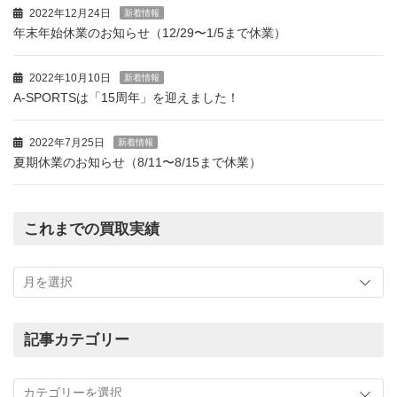
2022年12月24日
新着情報
年末年始休業のお知らせ（12/29〜1/5まで休業）
2022年10月10日
新着情報
A-SPORTSは「15周年」を迎えました！
2022年7月25日
新着情報
夏期休業のお知らせ（8/11〜8/15まで休業）
これまでの買取実績
こ
れ
ま
で
の
記事カテゴリー
買
記
取
事
実