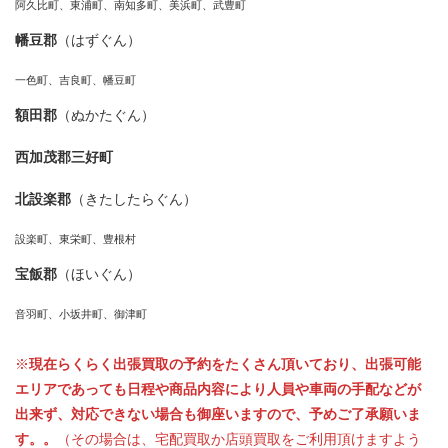
阿久比町、東浦町、南知多町、美浜町、武豊町
幡豆郡
（はずぐん）
一色町、吉良町、幡豆町
額田郡
（ぬかたぐん）
西加茂郡三好町
北設楽郡
（きたしたらぐん）
設楽町、東栄町、豊根村
宝飯郡
（ほいぐん）
音羽町、小坂井町、御津町
※
現在らくらく出張買取の予約をたくさん頂いており、出張可能
エリアであっても日程や商品内容により人員や車両の手配などが
出来ず、対応できない場合も御座いますので、予めご了承願いま
す。。
（その場合は、宅配買取か店頭買取をご利用頂けますよう