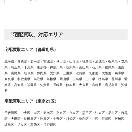
カ
績
テ
ゴ
リ
ー
「宅配買取」対応エリア
宅配買取エリア（都道府県）
北海道・青森県・岩手県・宮城県・秋田県・山形県・福島県・茨城県・栃木県・群馬
県・埼玉県・千葉県・東京都・神奈川県・新潟県・富山県・石川県・福井県・山梨
県・長野県・岐阜県・静岡県・愛知県・三重県・滋賀県・京都府・大阪府・兵庫県・
奈良県・和歌山県・鳥取県・島根県・岡山県・広島県・山口県・徳島県・香川県・愛
媛県・高知県・福岡県・佐賀県・長崎県・熊本県・大分県・宮崎県・鹿児島県・沖縄
県
宅配買取エリア（東京23区）
千代田区・中央区・港区・新宿区・文京区・台東区・墨田区・江東区・品川区・目黒
区・大田区・世田谷区・渋谷区・中野区・杉並区・豊島区・北区・荒川区・板橋区・
練馬区・足立区・葛飾区・江戸川区