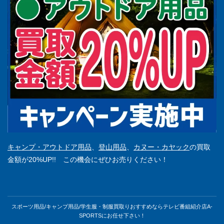
キャンプ・アウトドア用品
、
登山用品
、
カヌー・カヤック
の買取
金額が20%UP!! この機会にぜひお売りください！
スポーツ用品/キャンプ用品/学生服・制服買取りおすすめならテレビ番組紹介店A-
SPORTSにお任せ下さい！