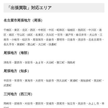
「出張買取」対応エリア
名古屋市尾張地方（尾張）
千種区・東区・北区・西区・中村区・中区・昭和区・瑞穂区・熱田区・中川区・港
区・南区・守山区・緑区・名東区・天白区 一宮市・瀬戸市・春日井市・犬山市・江
南市・小牧市・稲沢市・尾張旭市・岩倉市・豊明市・日進市・清須市・北名古屋市・
長久手市・東郷町・豊山町・大口町・扶桑町
尾張地方（海部）
津島市・愛西市・弥富市・あま市・大治町・蟹江町・飛島村
尾張地方（知多）
半田市・常滑市・東海市・大府市・知多市・阿久比町・東浦町・南知多町・美浜町・
武豊町
三河地方（西三河）
岡崎市・碧南市・刈谷市・豊田市・安城市・西尾市・知立市・高浜市・みよし市・幸