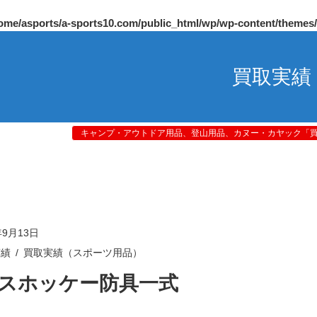
ome/asports/a-sports10.com/public_html/wp/wp-content/themes
買取実績
キャンプ・アウトドア用品、登山用品、カヌー・カヤック「買取
年9月13日
実績
買取実績（スポーツ用品）
スホッケー防具一式