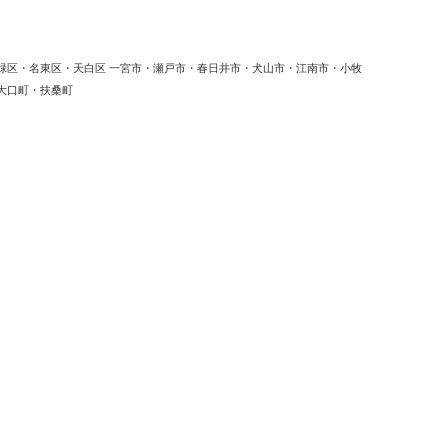
緑区・名東区・天白区 一宮市・瀬戸市・春日井市・犬山市・江南市・小牧
大口町・扶桑町