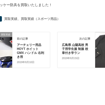
ッケー防具を買取いたしました！
、
買取実績
買取実績（スポーツ用品）
買取実績
前の記事
次の記事
アーチェリー用品
広島県 山陽高校 男
HOYT ホイット
子用学生服 制服 校
GMX ハンドル 右利
章付き学ラン
き用
2019年9月15日
2019年9月10日