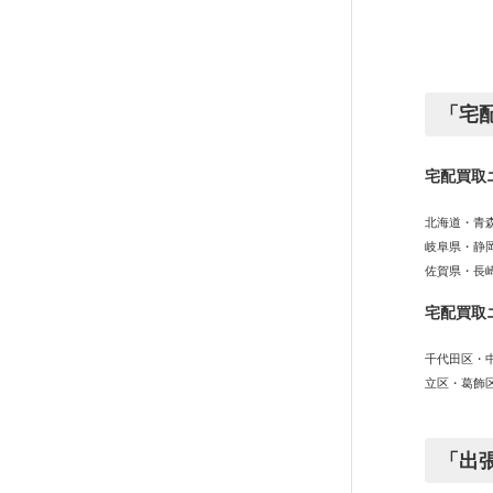
「宅
宅配買取
北海道・青
岐阜県・静
佐賀県・長
宅配買取
千代田区・
立区・葛飾
「出