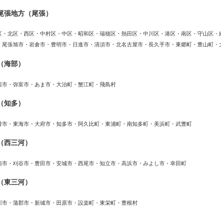
尾張地方（尾張）
区・北区・西区・中村区・中区・昭和区・瑞穂区・熱田区・中川区・港区・南区・守山区・
・尾張旭市・岩倉市・豊明市・日進市・清須市・北名古屋市・長久手市・東郷町・豊山町・
（海部）
西市・弥富市・あま市・大治町・蟹江町・飛島村
（知多）
滑市・東海市・大府市・知多市・阿久比町・東浦町・南知多町・美浜町・武豊町
（西三河）
南市・刈谷市・豊田市・安城市・西尾市・知立市・高浜市・みよし市・幸田町
（東三河）
川市・蒲郡市・新城市・田原市・設楽町・東栄町・豊根村