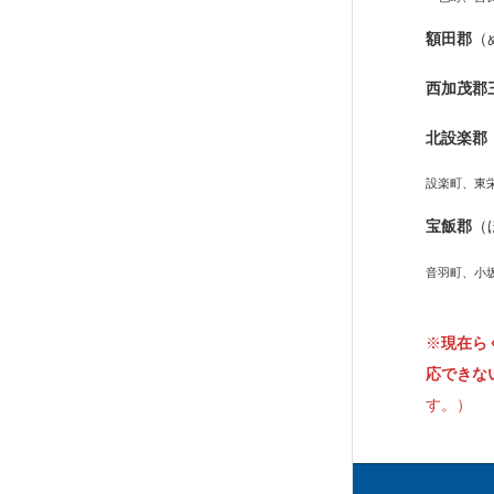
額田郡
（
西加茂郡
北設楽郡
設楽町、東
宝飯郡
（
音羽町、小
※
現在ら
応できな
す。）