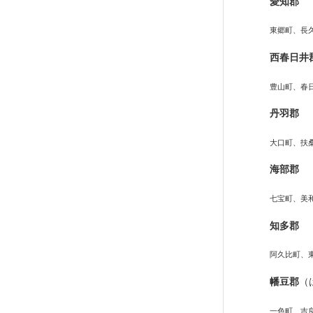
愛知郡
東郷町、長
西春日井
豊山町、春
丹羽郡
大口町、扶
海部郡
七宝町、美
知多郡
阿久比町、
幡豆郡
（
一色町、吉