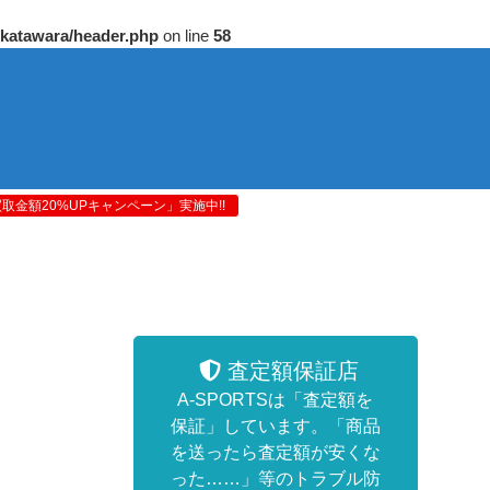
/katawara/header.php
on line
58
金額20%UPキャンペーン」実施中!!
査定額保証店
A-SPORTSは「査定額を
保証」しています。「商品
を送ったら査定額が安くな
った……」等のトラブル防