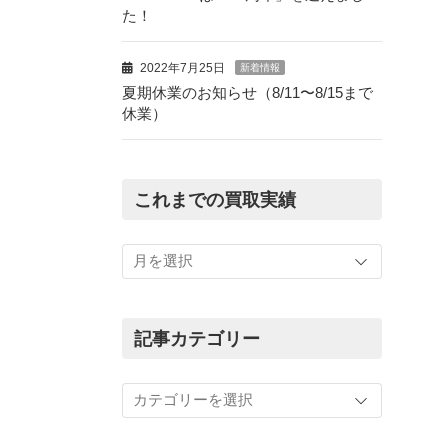
た！
2022年7月25日
新着情報
夏期休業のお知らせ（8/11〜8/15まで
休業）
これまでの買取実績
こ
れ
ま
で
の
記事カテゴリー
買
取
記
実
事
績
カ
テ