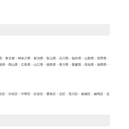
ゴ
リ
ー
県・東京都・神奈川県・新潟県・富山県・石川県・福井県・山梨県・長野県・
根県・岡山県・広島県・山口県・徳島県・香川県・愛媛県・高知県・福岡県・
谷区・渋谷区・中野区・杉並区・豊島区・北区・荒川区・板橋区・練馬区・足