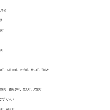
久手町
郡
日町
桑町
和町、甚目寺町、大治町、蟹江町、飛島村
東浦町、南知多町、美浜町、武豊町
はずぐん）
良町、幡豆町