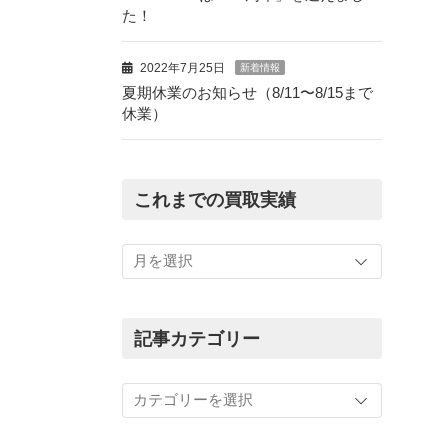
た！
2022年7月25日
新着情報
夏期休業のお知らせ（8/11〜8/15まで
休業）
これまでの買取実績
こ
れ
ま
で
の
記事カテゴリー
買
取
記
実
事
績
カ
テ