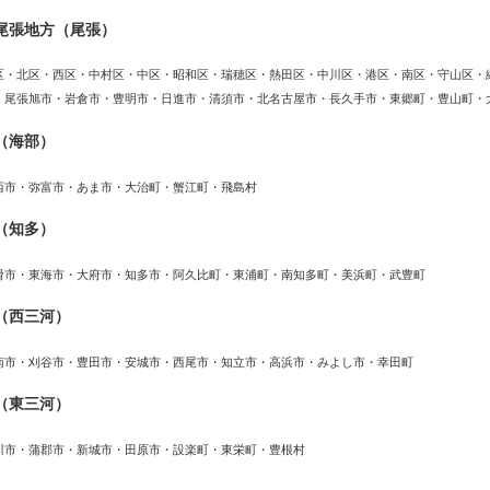
尾張地方（尾張）
区・北区・西区・中村区・中区・昭和区・瑞穂区・熱田区・中川区・港区・南区・守山区・
・尾張旭市・岩倉市・豊明市・日進市・清須市・北名古屋市・長久手市・東郷町・豊山町・
（海部）
西市・弥富市・あま市・大治町・蟹江町・飛島村
（知多）
滑市・東海市・大府市・知多市・阿久比町・東浦町・南知多町・美浜町・武豊町
（西三河）
南市・刈谷市・豊田市・安城市・西尾市・知立市・高浜市・みよし市・幸田町
（東三河）
川市・蒲郡市・新城市・田原市・設楽町・東栄町・豊根村