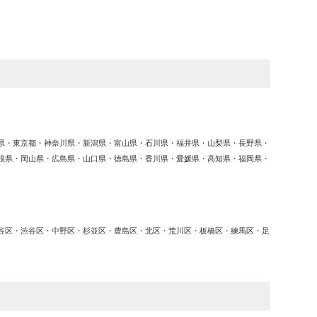
ゴ
リ
ー
県・東京都・神奈川県・新潟県・富山県・石川県・福井県・山梨県・長野県・
根県・岡山県・広島県・山口県・徳島県・香川県・愛媛県・高知県・福岡県・
谷区・渋谷区・中野区・杉並区・豊島区・北区・荒川区・板橋区・練馬区・足