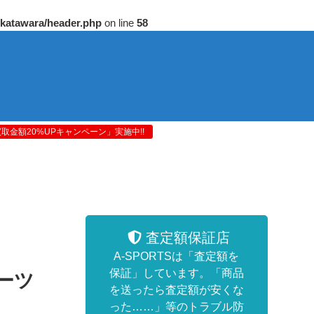
/katawara/header.php
on line
58
金額20%UPキャンペーン」実施中!!
査定額保証店
A-SPORTSは「査定額を
保証」しています。「商品
スーツ
を送ったら査定額が安くな
った……」等のトラブル防