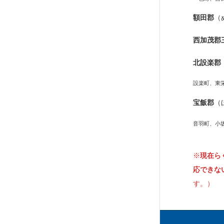
額田郡
（
西加茂郡
北設楽郡
設楽町、東
宝飯郡
（
音羽町、小
※
現在ら
応できな
す。）