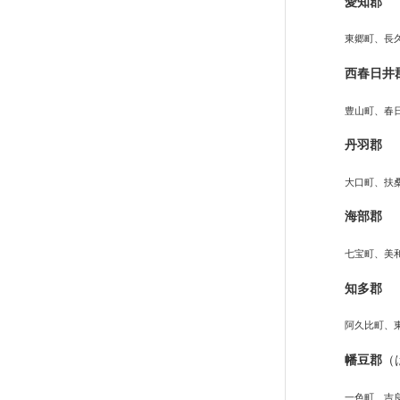
愛知郡
東郷町、長
西春日井
豊山町、春
丹羽郡
大口町、扶
海部郡
七宝町、美
知多郡
阿久比町、
幡豆郡
（
一色町、吉