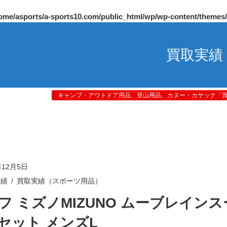
ome/asports/a-sports10.com/public_html/wp/wp-content/themes
買取実績
キャンプ・アウトドア用品、登山用品、カヌー・カヤック「買取
年12月5日
実績
買取実績（スポーツ用品）
フ ミズノMIZUNO ムーブレイン
セット メンズL