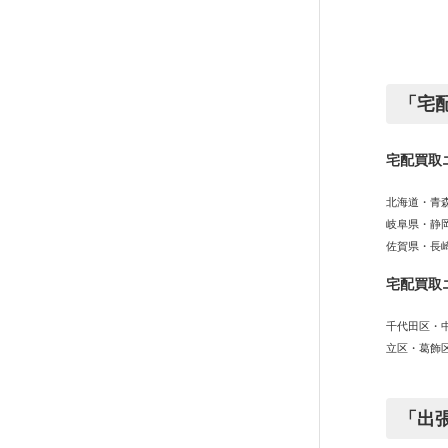
「宅
宅配買取
北海道・青
岐阜県・静
佐賀県・長
宅配買取
千代田区・
立区・葛飾
「出