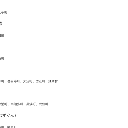
久手町
郡
日町
桑町
和町、甚目寺町、大治町、蟹江町、飛島村
東浦町、南知多町、美浜町、武豊町
はずぐん）
良町、幡豆町