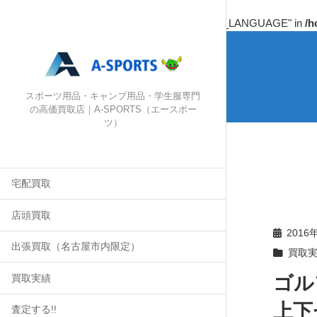
Warning
: Undefined array key "HTTP_ACCEPT_LANGUAGE" in
/h
スポーツ用品・キャンプ用品・学生服専門
の高価買取店｜A-SPORTS（エースポー
ツ）
宅配買取
店頭買取
2016
出張買取（名古屋市内限定）
買取
ゴル
買取実績
上下
査定する!!