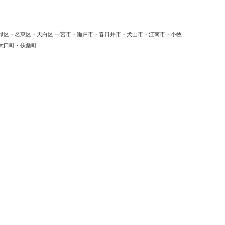
緑区・名東区・天白区 一宮市・瀬戸市・春日井市・犬山市・江南市・小牧
大口町・扶桑町