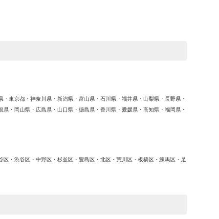
ゴ
リ
ー
県・東京都・神奈川県・新潟県・富山県・石川県・福井県・山梨県・長野県・
根県・岡山県・広島県・山口県・徳島県・香川県・愛媛県・高知県・福岡県・
谷区・渋谷区・中野区・杉並区・豊島区・北区・荒川区・板橋区・練馬区・足