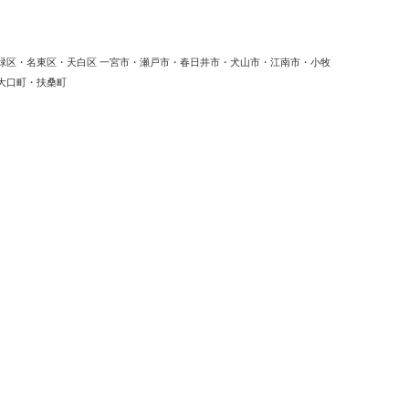
緑区・名東区・天白区 一宮市・瀬戸市・春日井市・犬山市・江南市・小牧
大口町・扶桑町