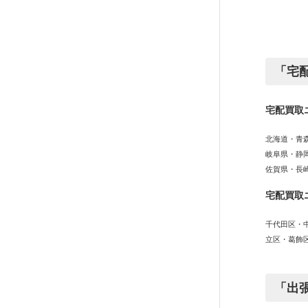
「宅
宅配買取
北海道・青
岐阜県・静
佐賀県・長
宅配買取
千代田区・
立区・葛飾
「出