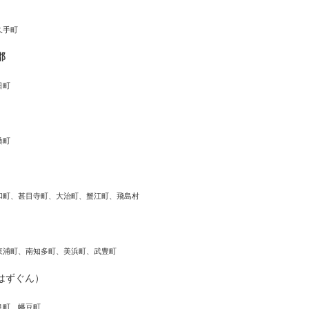
久手町
郡
日町
桑町
和町、甚目寺町、大治町、蟹江町、飛島村
東浦町、南知多町、美浜町、武豊町
はずぐん）
良町、幡豆町