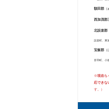
額田郡
（
西加茂郡
北設楽郡
設楽町、東
宝飯郡
（
音羽町、小
※
現在ら
応できな
す。）