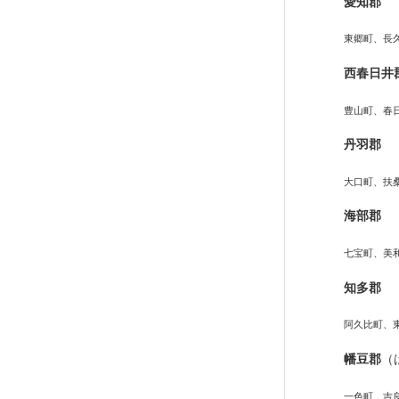
愛知郡
東郷町、長
西春日井
豊山町、春
丹羽郡
大口町、扶
海部郡
七宝町、美
知多郡
阿久比町、
幡豆郡
（
一色町、吉