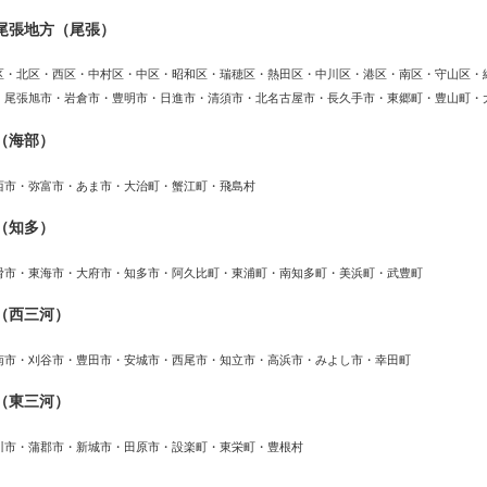
尾張地方（尾張）
区・北区・西区・中村区・中区・昭和区・瑞穂区・熱田区・中川区・港区・南区・守山区・
・尾張旭市・岩倉市・豊明市・日進市・清須市・北名古屋市・長久手市・東郷町・豊山町・
（海部）
西市・弥富市・あま市・大治町・蟹江町・飛島村
（知多）
滑市・東海市・大府市・知多市・阿久比町・東浦町・南知多町・美浜町・武豊町
（西三河）
南市・刈谷市・豊田市・安城市・西尾市・知立市・高浜市・みよし市・幸田町
（東三河）
川市・蒲郡市・新城市・田原市・設楽町・東栄町・豊根村