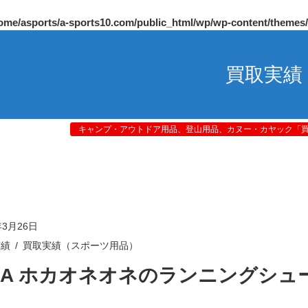
ome/asports/a-sports10.com/public_html/wp/wp-content/themes
買取実績
キャンプ・アウトドア用品、登山用品、カヌー・カヤック「買取
年3月26日
実績
買取実績（スポーツ用品）
KA ホカオネオネのランニングシュ