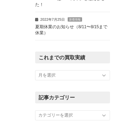
た！
2022年7月25日
新着情報
夏期休業のお知らせ（8/11〜8/15まで
休業）
これまでの買取実績
こ
れ
ま
で
の
記事カテゴリー
買
取
記
実
事
績
カ
テ