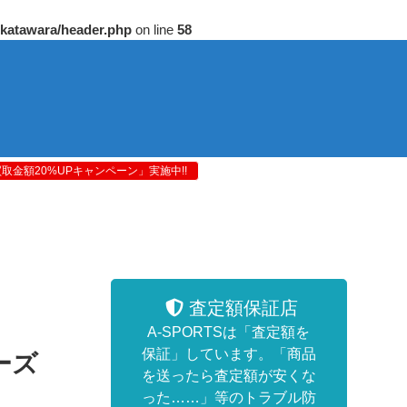
/katawara/header.php
on line
58
金額20%UPキャンペーン」実施中!!
査定額保証店
A-SPORTSは「査定額を
保証」しています。「商品
ーズ
を送ったら査定額が安くな
った……」等のトラブル防