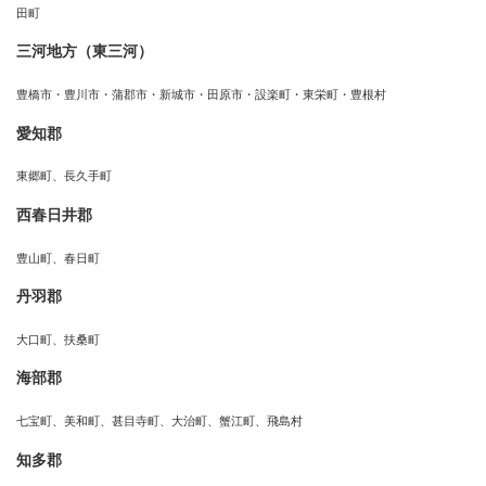
田町
三河地方（東三河）
豊橋市・豊川市・蒲郡市・新城市・田原市・設楽町・東栄町・豊根村
愛知郡
東郷町、長久手町
西春日井郡
豊山町、春日町
丹羽郡
大口町、扶桑町
海部郡
七宝町、美和町、甚目寺町、大治町、蟹江町、飛島村
知多郡