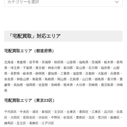
事
実
カ
績
テ
ゴ
リ
ー
「宅配買取」対応エリア
宅配買取エリア（都道府県）
北海道・青森県・岩手県・宮城県・秋田県・山形県・福島県・茨城県・栃木県・群馬
県・埼玉県・千葉県・東京都・神奈川県・新潟県・富山県・石川県・福井県・山梨
県・長野県・岐阜県・静岡県・愛知県・三重県・滋賀県・京都府・大阪府・兵庫県・
奈良県・和歌山県・鳥取県・島根県・岡山県・広島県・山口県・徳島県・香川県・愛
媛県・高知県・福岡県・佐賀県・長崎県・熊本県・大分県・宮崎県・鹿児島県・沖縄
県
宅配買取エリア（東京23区）
千代田区・中央区・港区・新宿区・文京区・台東区・墨田区・江東区・品川区・目黒
区・大田区・世田谷区・渋谷区・中野区・杉並区・豊島区・北区・荒川区・板橋区・
練馬区・足立区・葛飾区・江戸川区