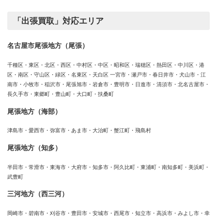
「出張買取」対応エリア
名古屋市尾張地方（尾張）
千種区・東区・北区・西区・中村区・中区・昭和区・瑞穂区・熱田区・中川区・港
区・南区・守山区・緑区・名東区・天白区 一宮市・瀬戸市・春日井市・犬山市・江
南市・小牧市・稲沢市・尾張旭市・岩倉市・豊明市・日進市・清須市・北名古屋市・
長久手市・東郷町・豊山町・大口町・扶桑町
尾張地方（海部）
津島市・愛西市・弥富市・あま市・大治町・蟹江町・飛島村
尾張地方（知多）
半田市・常滑市・東海市・大府市・知多市・阿久比町・東浦町・南知多町・美浜町・
武豊町
三河地方（西三河）
岡崎市・碧南市・刈谷市・豊田市・安城市・西尾市・知立市・高浜市・みよし市・幸