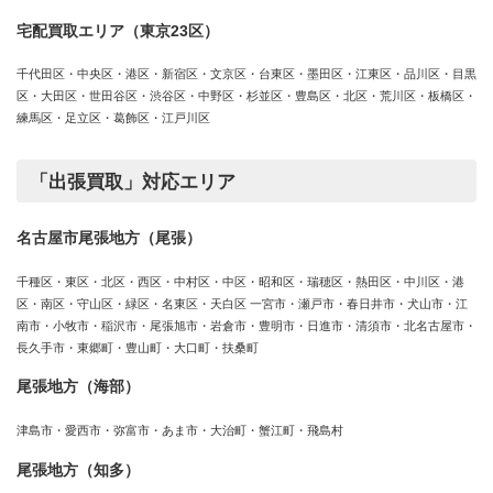
宅配買取エリア（東京23区）
千代田区・中央区・港区・新宿区・文京区・台東区・墨田区・江東区・品川区・目黒
区・大田区・世田谷区・渋谷区・中野区・杉並区・豊島区・北区・荒川区・板橋区・
練馬区・足立区・葛飾区・江戸川区
「出張買取」対応エリア
名古屋市尾張地方（尾張）
千種区・東区・北区・西区・中村区・中区・昭和区・瑞穂区・熱田区・中川区・港
区・南区・守山区・緑区・名東区・天白区 一宮市・瀬戸市・春日井市・犬山市・江
南市・小牧市・稲沢市・尾張旭市・岩倉市・豊明市・日進市・清須市・北名古屋市・
長久手市・東郷町・豊山町・大口町・扶桑町
尾張地方（海部）
津島市・愛西市・弥富市・あま市・大治町・蟹江町・飛島村
尾張地方（知多）