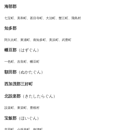
海部郡
七宝町、美和町、甚目寺町、大治町、蟹江町、飛島村
知多郡
阿久比町、東浦町、南知多町、美浜町、武豊町
幡豆郡
（はずぐん）
一色町、吉良町、幡豆町
額田郡
（ぬかたぐん）
西加茂郡三好町
北設楽郡
（きたしたらぐん）
設楽町、東栄町、豊根村
宝飯郡
（ほいぐん）
音羽町、小坂井町、御津町