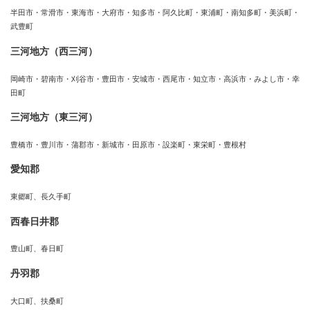
半田市・常滑市・東海市・大府市・知多市・阿久比町・東浦町・南知多町・美浜町・
武豊町
三河地方（西三河）
岡崎市・碧南市・刈谷市・豊田市・安城市・西尾市・知立市・高浜市・みよし市・幸
田町
三河地方（東三河）
豊橋市・豊川市・蒲郡市・新城市・田原市・設楽町・東栄町・豊根村
愛知郡
東郷町、長久手町
西春日井郡
豊山町、春日町
丹羽郡
大口町、扶桑町