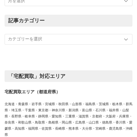
ま
で
の
記事カテゴリー
買
記
取
事
実
カ
績
テ
ゴ
リ
ー
「宅配買取」対応エリア
宅配買取エリア（都道府県）
北海道・青森県・岩手県・宮城県・秋田県・山形県・福島県・茨城県・栃木県・群馬
県・埼玉県・千葉県・東京都・神奈川県・新潟県・富山県・石川県・福井県・山梨
県・長野県・岐阜県・静岡県・愛知県・三重県・滋賀県・京都府・大阪府・兵庫県・
奈良県・和歌山県・鳥取県・島根県・岡山県・広島県・山口県・徳島県・香川県・愛
媛県・高知県・福岡県・佐賀県・長崎県・熊本県・大分県・宮崎県・鹿児島県・沖縄
県