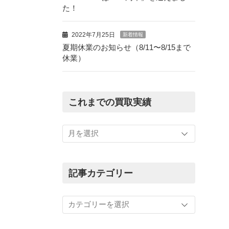
た！
2022年7月25日
新着情報
夏期休業のお知らせ（8/11〜8/15まで
休業）
これまでの買取実績
こ
れ
ま
で
の
記事カテゴリー
買
取
記
実
事
績
カ
テ