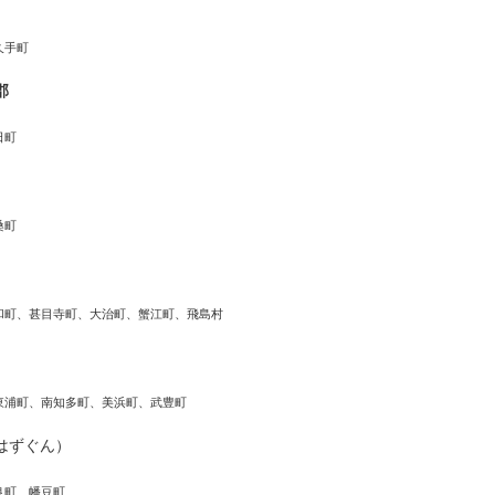
久手町
郡
日町
桑町
和町、甚目寺町、大治町、蟹江町、飛島村
東浦町、南知多町、美浜町、武豊町
はずぐん）
良町、幡豆町