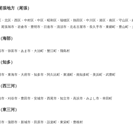
尾張地方（尾張）
区・北区・西区・中村区・中区・昭和区・瑞穂区・熱田区・中川区・港区・南区・守山区・
・尾張旭市・岩倉市・豊明市・日進市・清須市・北名古屋市・長久手市・東郷町・豊山町・
（海部）
西市・弥富市・あま市・大治町・蟹江町・飛島村
（知多）
滑市・東海市・大府市・知多市・阿久比町・東浦町・南知多町・美浜町・武豊町
（西三河）
南市・刈谷市・豊田市・安城市・西尾市・知立市・高浜市・みよし市・幸田町
（東三河）
川市・蒲郡市・新城市・田原市・設楽町・東栄町・豊根村