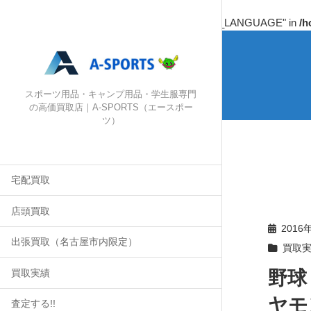
Warning
: Undefined array key "HTTP_ACCEPT_LANGUAGE" in
/h
スポーツ用品・キャンプ用品・学生服専門
の高価買取店｜A-SPORTS（エースポー
ツ）
宅配買取
店頭買取
2016
出張買取（名古屋市内限定）
買取
野球
買取実績
ヤモン
査定する!!