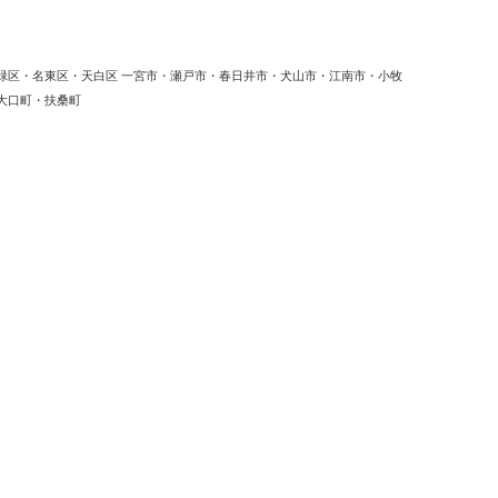
緑区・名東区・天白区 一宮市・瀬戸市・春日井市・犬山市・江南市・小牧
大口町・扶桑町