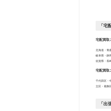
「宅
宅配買取
北海道・青
岐阜県・静
佐賀県・長
宅配買取
千代田区・
立区・葛飾
「出