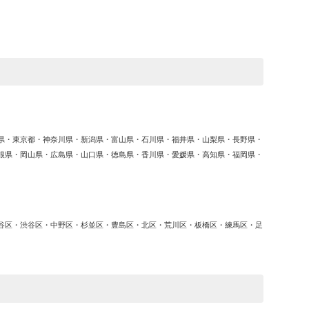
ゴ
リ
ー
県・東京都・神奈川県・新潟県・富山県・石川県・福井県・山梨県・長野県・
根県・岡山県・広島県・山口県・徳島県・香川県・愛媛県・高知県・福岡県・
谷区・渋谷区・中野区・杉並区・豊島区・北区・荒川区・板橋区・練馬区・足