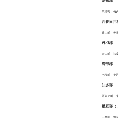
愛知郡
東郷町、長
西春日井
豊山町、春
丹羽郡
大口町、扶
海部郡
七宝町、美
知多郡
阿久比町、
幡豆郡
（
一色町、吉