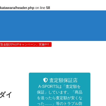
/katawara/header.php
on line
58
金額20%UPキャンペーン」実施中!!
査定額保証店
A-SPORTSは「査定額を
保証」しています。「商品
ダイ
を送ったら査定額が安くな
った……」等のトラブル防