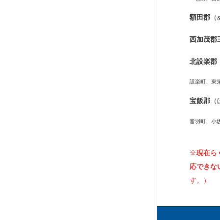
額田郡
（
西加茂郡
北設楽郡
設楽町、東
宝飯郡
（
音羽町、小
※
現在ら
応できな
す。）