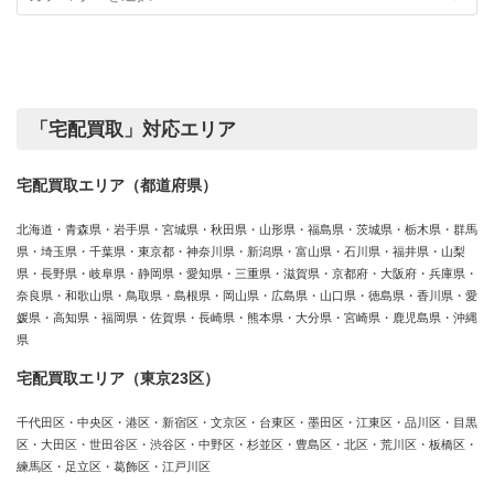
カ
績
テ
ゴ
リ
ー
「宅配買取」対応エリア
宅配買取エリア（都道府県）
北海道・青森県・岩手県・宮城県・秋田県・山形県・福島県・茨城県・栃木県・群馬
県・埼玉県・千葉県・東京都・神奈川県・新潟県・富山県・石川県・福井県・山梨
県・長野県・岐阜県・静岡県・愛知県・三重県・滋賀県・京都府・大阪府・兵庫県・
奈良県・和歌山県・鳥取県・島根県・岡山県・広島県・山口県・徳島県・香川県・愛
媛県・高知県・福岡県・佐賀県・長崎県・熊本県・大分県・宮崎県・鹿児島県・沖縄
県
宅配買取エリア（東京23区）
千代田区・中央区・港区・新宿区・文京区・台東区・墨田区・江東区・品川区・目黒
区・大田区・世田谷区・渋谷区・中野区・杉並区・豊島区・北区・荒川区・板橋区・
練馬区・足立区・葛飾区・江戸川区