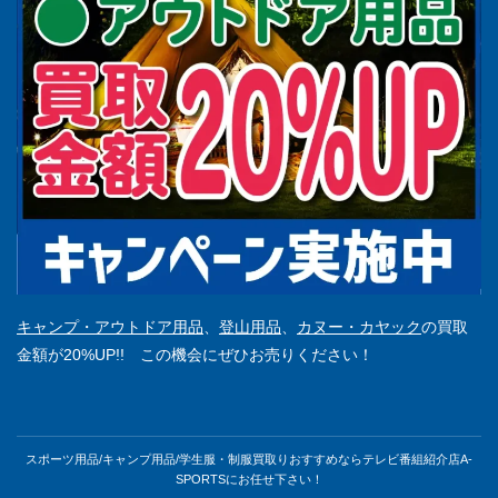
キャンプ・アウトドア用品
、
登山用品
、
カヌー・カヤック
の買取
金額が20%UP!! この機会にぜひお売りください！
スポーツ用品/キャンプ用品/学生服・制服買取りおすすめならテレビ番組紹介店A-
SPORTSにお任せ下さい！