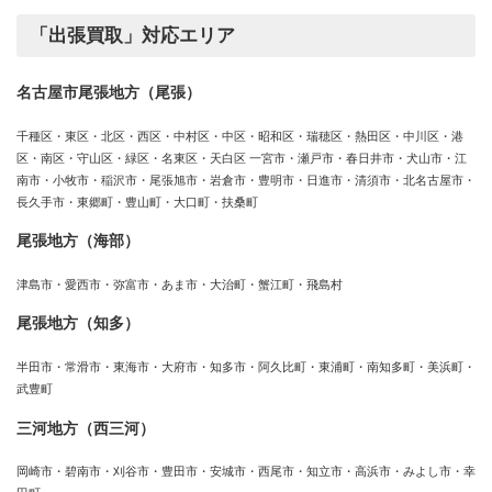
「出張買取」対応エリア
名古屋市尾張地方（尾張）
千種区・東区・北区・西区・中村区・中区・昭和区・瑞穂区・熱田区・中川区・港
区・南区・守山区・緑区・名東区・天白区 一宮市・瀬戸市・春日井市・犬山市・江
南市・小牧市・稲沢市・尾張旭市・岩倉市・豊明市・日進市・清須市・北名古屋市・
長久手市・東郷町・豊山町・大口町・扶桑町
尾張地方（海部）
津島市・愛西市・弥富市・あま市・大治町・蟹江町・飛島村
尾張地方（知多）
半田市・常滑市・東海市・大府市・知多市・阿久比町・東浦町・南知多町・美浜町・
武豊町
三河地方（西三河）
岡崎市・碧南市・刈谷市・豊田市・安城市・西尾市・知立市・高浜市・みよし市・幸