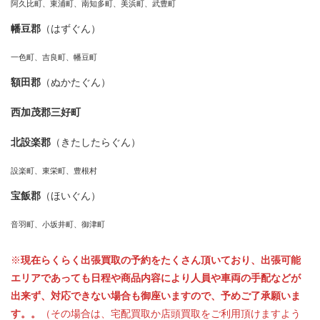
阿久比町、東浦町、南知多町、美浜町、武豊町
幡豆郡
（はずぐん）
一色町、吉良町、幡豆町
額田郡
（ぬかたぐん）
西加茂郡三好町
北設楽郡
（きたしたらぐん）
設楽町、東栄町、豊根村
宝飯郡
（ほいぐん）
音羽町、小坂井町、御津町
※
現在らくらく出張買取の予約をたくさん頂いており、出張可能
エリアであっても日程や商品内容により人員や車両の手配などが
出来ず、対応できない場合も御座いますので、予めご了承願いま
す。。
（その場合は、宅配買取か店頭買取をご利用頂けますよう