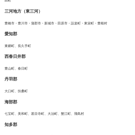
田町
三河地方（東三河）
豊橋市・豊川市・蒲郡市・新城市・田原市・設楽町・東栄町・豊根村
愛知郡
東郷町、長久手町
西春日井郡
豊山町、春日町
丹羽郡
大口町、扶桑町
海部郡
七宝町、美和町、甚目寺町、大治町、蟹江町、飛島村
知多郡