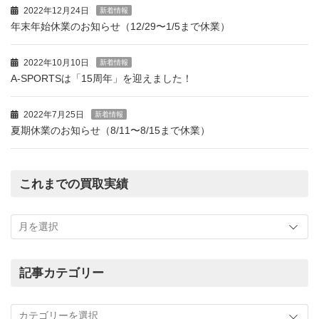
2022年12月24日
新着情報
年末年始休業のお知らせ（12/29〜1/5まで休業）
2022年10月10日
新着情報
A-SPORTSは「15周年」を迎えました！
2022年7月25日
新着情報
夏期休業のお知らせ（8/11〜8/15まで休業）
これまでの買取実績
こ
れ
ま
で
の
記事カテゴリー
買
記
取
事
実