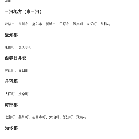
田町
三河地方（東三河）
豊橋市・豊川市・蒲郡市・新城市・田原市・設楽町・東栄町・豊根村
愛知郡
東郷町、長久手町
西春日井郡
豊山町、春日町
丹羽郡
大口町、扶桑町
海部郡
七宝町、美和町、甚目寺町、大治町、蟹江町、飛島村
知多郡