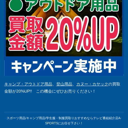
キャンプ・アウトドア用品
、
登山用品
、
カヌー・カヤック
の買取
金額が20%UP!! この機会にぜひお売りください！
スポーツ用品/キャンプ用品/学生服・制服買取りおすすめならテレビ番組紹介店A-
SPORTSにお任せ下さい！