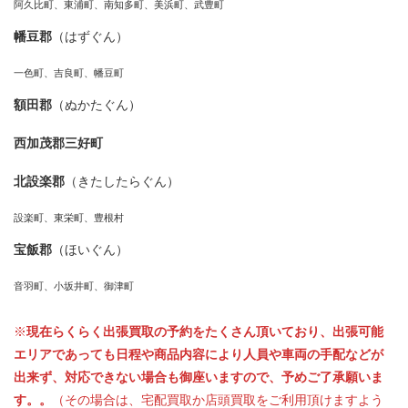
阿久比町、東浦町、南知多町、美浜町、武豊町
幡豆郡
（はずぐん）
一色町、吉良町、幡豆町
額田郡
（ぬかたぐん）
西加茂郡三好町
北設楽郡
（きたしたらぐん）
設楽町、東栄町、豊根村
宝飯郡
（ほいぐん）
音羽町、小坂井町、御津町
※
現在らくらく出張買取の予約をたくさん頂いており、出張可能
エリアであっても日程や商品内容により人員や車両の手配などが
出来ず、対応できない場合も御座いますので、予めご了承願いま
す。。
（その場合は、宅配買取か店頭買取をご利用頂けますよう