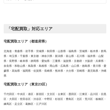
カ
績
テ
ゴ
リ
ー
「宅配買取」対応エリア
宅配買取エリア（都道府県）
北海道・青森県・岩手県・宮城県・秋田県・山形県・福島県・茨城県・栃木県・群馬
県・埼玉県・千葉県・東京都・神奈川県・新潟県・富山県・石川県・福井県・山梨
県・長野県・岐阜県・静岡県・愛知県・三重県・滋賀県・京都府・大阪府・兵庫県・
奈良県・和歌山県・鳥取県・島根県・岡山県・広島県・山口県・徳島県・香川県・愛
媛県・高知県・福岡県・佐賀県・長崎県・熊本県・大分県・宮崎県・鹿児島県・沖縄
県
宅配買取エリア（東京23区）
千代田区・中央区・港区・新宿区・文京区・台東区・墨田区・江東区・品川区・目黒
区・大田区・世田谷区・渋谷区・中野区・杉並区・豊島区・北区・荒川区・板橋区・
練馬区・足立区・葛飾区・江戸川区