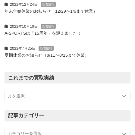
2022年12月24日
新着情報
年末年始休業のお知らせ（12/29〜1/5まで休業）
2022年10月10日
新着情報
A-SPORTSは「15周年」を迎えました！
2022年7月25日
新着情報
夏期休業のお知らせ（8/11〜8/15まで休業）
これまでの買取実績
こ
れ
ま
で
の
記事カテゴリー
買
記
取
事
実