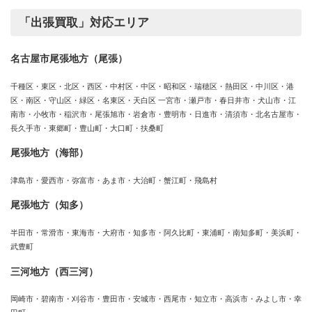
「出張買取」対応エリア
名古屋市尾張地方（尾張）
千種区・東区・北区・西区・中村区・中区・昭和区・瑞穂区・熱田区・中川区・港
区・南区・守山区・緑区・名東区・天白区 一宮市・瀬戸市・春日井市・犬山市・江
南市・小牧市・稲沢市・尾張旭市・岩倉市・豊明市・日進市・清須市・北名古屋市・
長久手市・東郷町・豊山町・大口町・扶桑町
尾張地方（海部）
津島市・愛西市・弥富市・あま市・大治町・蟹江町・飛島村
尾張地方（知多）
半田市・常滑市・東海市・大府市・知多市・阿久比町・東浦町・南知多町・美浜町・
武豊町
三河地方（西三河）
岡崎市・碧南市・刈谷市・豊田市・安城市・西尾市・知立市・高浜市・みよし市・幸