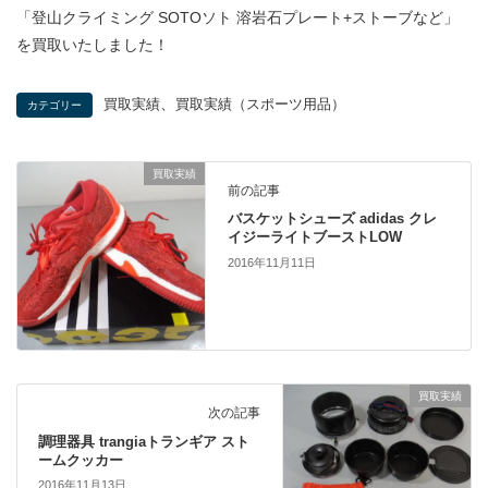
「登山クライミング SOTOソト 溶岩石プレート+ストーブなど」
を買取いたしました！
、
買取実績
買取実績（スポーツ用品）
カテゴリー
買取実績
前の記事
バスケットシューズ adidas クレ
イジーライトブーストLOW
2016年11月11日
買取実績
次の記事
調理器具 trangiaトランギア スト
ームクッカー
2016年11月13日