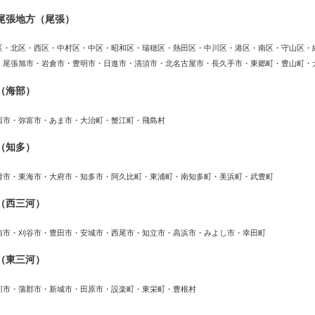
尾張地方（尾張）
区・北区・西区・中村区・中区・昭和区・瑞穂区・熱田区・中川区・港区・南区・守山区・
・尾張旭市・岩倉市・豊明市・日進市・清須市・北名古屋市・長久手市・東郷町・豊山町・
（海部）
西市・弥富市・あま市・大治町・蟹江町・飛島村
（知多）
滑市・東海市・大府市・知多市・阿久比町・東浦町・南知多町・美浜町・武豊町
（西三河）
南市・刈谷市・豊田市・安城市・西尾市・知立市・高浜市・みよし市・幸田町
（東三河）
川市・蒲郡市・新城市・田原市・設楽町・東栄町・豊根村