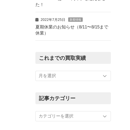
た！
2022年7月25日
新着情報
夏期休業のお知らせ（8/11〜8/15まで
休業）
これまでの買取実績
こ
れ
ま
で
の
記事カテゴリー
買
取
記
実
事
績
カ
テ