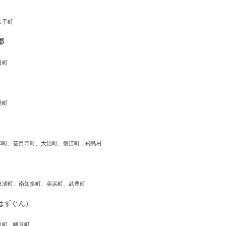
久手町
郡
日町
桑町
和町、甚目寺町、大治町、蟹江町、飛島村
東浦町、南知多町、美浜町、武豊町
はずぐん）
良町、幡豆町