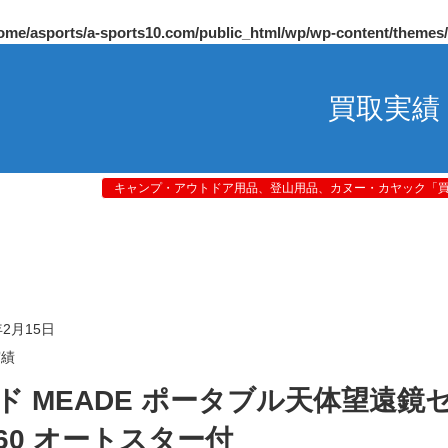
ome/asports/a-sports10.com/public_html/wp/wp-content/themes
買取実績
キャンプ・アウトドア用品、登山用品、カヌー・カヤック「買取
年2月15日
実績
ド MEADE ポータブル天体望遠鏡
X60 オートスター付