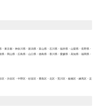
ゴ
リ
ー
県・東京都・神奈川県・新潟県・富山県・石川県・福井県・山梨県・長野県・
根県・岡山県・広島県・山口県・徳島県・香川県・愛媛県・高知県・福岡県・
谷区・渋谷区・中野区・杉並区・豊島区・北区・荒川区・板橋区・練馬区・足