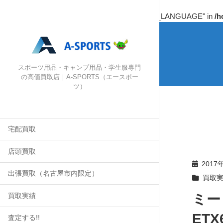
Warning
: Undefined array key "HTTP_ACCEPT_LANGUAGE" in
/h
スポーツ用品・キャンプ用品・学生服専門
の高価買取店｜A-SPORTS（エースポー
ツ）
宅配買取
店頭買取
2017
出張買取（名古屋市内限定）
買取
ミー
買取実績
ET
査定する!!