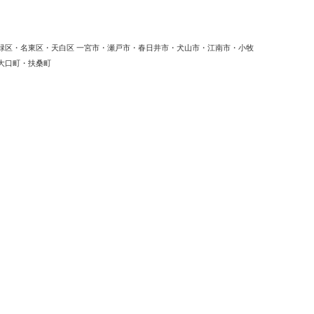
緑区・名東区・天白区 一宮市・瀬戸市・春日井市・犬山市・江南市・小牧
大口町・扶桑町