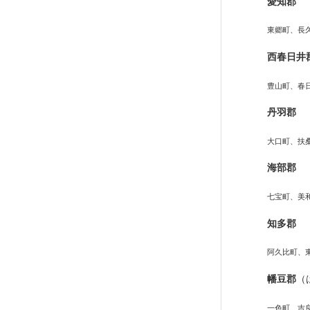
愛知郡
東郷町、長
西春日井
豊山町、春
丹羽郡
大口町、扶
海部郡
七宝町、美
知多郡
阿久比町、
幡豆郡
（
一色町、吉