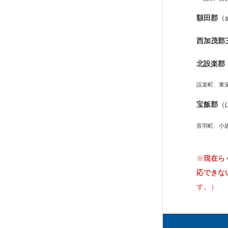
額田郡
（
西加茂郡
北設楽郡
設楽町、東
宝飯郡
（
音羽町、小
※
現在ら
応できな
す。）