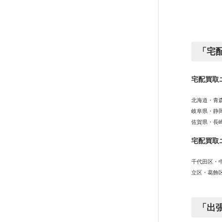
「宅
宅配買取
北海道・青
岐阜県・静
佐賀県・長
宅配買取
千代田区・
立区・葛飾
「出