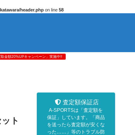
/katawara/header.php
on line
58
金額20%UPキャンペーン」実施中!!
査定額保証店
A-SPORTSは「査定額を
保証」しています。「商品
セット
を送ったら査定額が安くな
った……」等のトラブル防