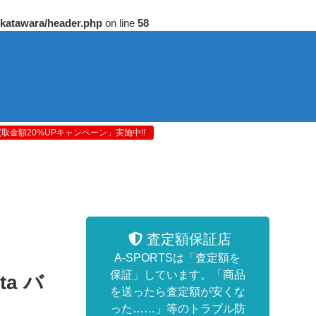
/katawara/header.php
on line
58
金額20%UPキャンペーン」実施中!!
査定額保証店
A-SPORTSは「査定額を
保証」しています。「商品
ta バ
を送ったら査定額が安くな
った……」等のトラブル防