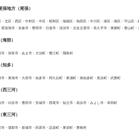
尾張地方（尾張）
区・北区・西区・中村区・中区・昭和区・瑞穂区・熱田区・中川区・港区・南区・守山区・
・尾張旭市・岩倉市・豊明市・日進市・清須市・北名古屋市・長久手市・東郷町・豊山町・
（海部）
西市・弥富市・あま市・大治町・蟹江町・飛島村
（知多）
滑市・東海市・大府市・知多市・阿久比町・東浦町・南知多町・美浜町・武豊町
（西三河）
南市・刈谷市・豊田市・安城市・西尾市・知立市・高浜市・みよし市・幸田町
（東三河）
川市・蒲郡市・新城市・田原市・設楽町・東栄町・豊根村