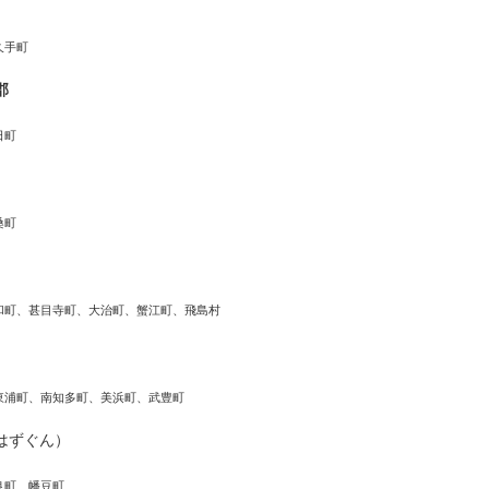
久手町
郡
日町
桑町
和町、甚目寺町、大治町、蟹江町、飛島村
東浦町、南知多町、美浜町、武豊町
はずぐん）
良町、幡豆町