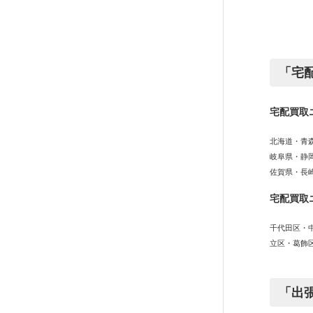
「宅
宅配買取
北海道・青
岐阜県・静
佐賀県・長
宅配買取
千代田区・
立区・葛飾
「出