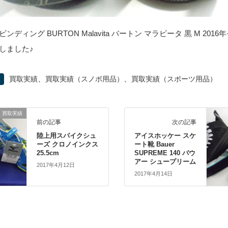
ンディング BURTON Malavita バートン マラビータ 黒 M 201
しました♪
、
、
買取実績
買取実績（スノボ用品）
買取実績（スポーツ用品）
買取実績
前の記事
次の記事
陸上用スパイクシュ
アイスホッケー スケ
ーズ クロノインクス
ート靴 Bauer
25.5cm
SUPREME 140 バウ
アー シュープリーム
2017年4月12日
2017年4月14日