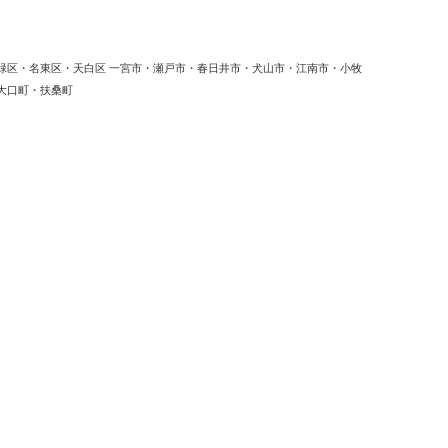
緑区・名東区・天白区 一宮市・瀬戸市・春日井市・犬山市・江南市・小牧
大口町・扶桑町