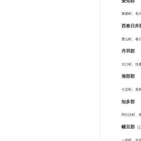
愛知郡
東郷町、長
西春日井
豊山町、春
丹羽郡
大口町、扶
海部郡
七宝町、美
知多郡
阿久比町、
幡豆郡
（
一色町、吉