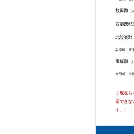
額田郡
（
西加茂郡
北設楽郡
設楽町、東
宝飯郡
（
音羽町、小
※
現在ら
応できな
す。）