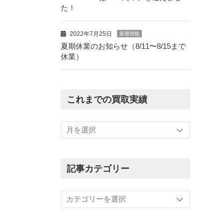
た！
2022年7月25日
新着情報
夏期休業のお知らせ（8/11〜8/15まで
休業）
これまでの買取実績
こ
れ
ま
で
の
記事カテゴリー
買
取
記
実
事
績
カ
テ