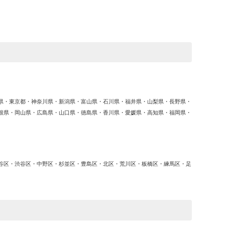
ゴ
リ
ー
県・東京都・神奈川県・新潟県・富山県・石川県・福井県・山梨県・長野県・
根県・岡山県・広島県・山口県・徳島県・香川県・愛媛県・高知県・福岡県・
谷区・渋谷区・中野区・杉並区・豊島区・北区・荒川区・板橋区・練馬区・足