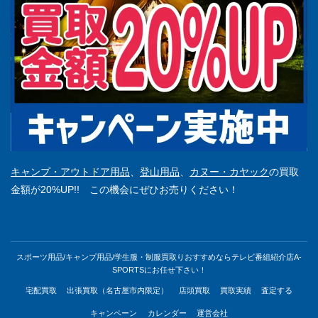
キャンプ・アウトドア用品
、
登山用品
、
カヌー・カヤック
の買取
金額が20%UP!! この機会にぜひお売りください！
スポーツ用品/キャンプ用品/学生服・制服買取りおすすめならテレビ番組紹介店A-
SPORTSにお任せ下さい！
宅配買取
出張買取（名古屋市内限定）
店頭買取
買取実績
査定する
キャンペーン
カレンダー
運営会社