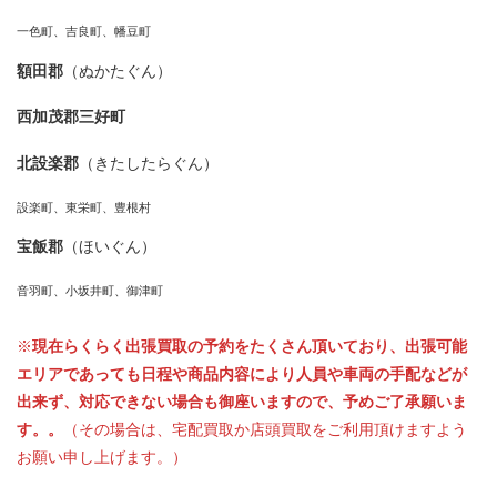
一色町、吉良町、幡豆町
額田郡
（ぬかたぐん）
西加茂郡三好町
北設楽郡
（きたしたらぐん）
設楽町、東栄町、豊根村
宝飯郡
（ほいぐん）
音羽町、小坂井町、御津町
※
現在らくらく出張買取の予約をたくさん頂いており、出張可能
エリアであっても日程や商品内容により人員や車両の手配などが
出来ず、対応できない場合も御座いますので、予めご了承願いま
す。。
（その場合は、宅配買取か店頭買取をご利用頂けますよう
お願い申し上げます。）