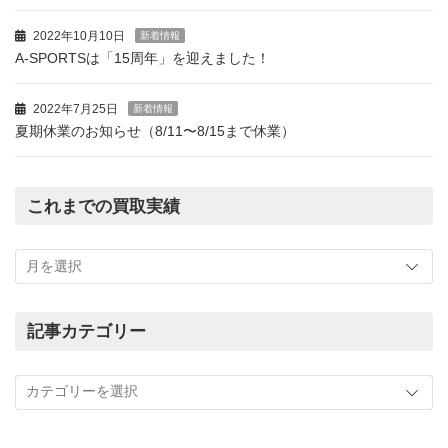
2022年10月10日
新着情報
A-SPORTSは「15周年」を迎えました！
2022年7月25日
新着情報
夏期休業のお知らせ（8/11〜8/15まで休業）
これまでの買取実績
こ
れ
ま
で
の
記事カテゴリー
買
記
取
事
実
カ
績
テ