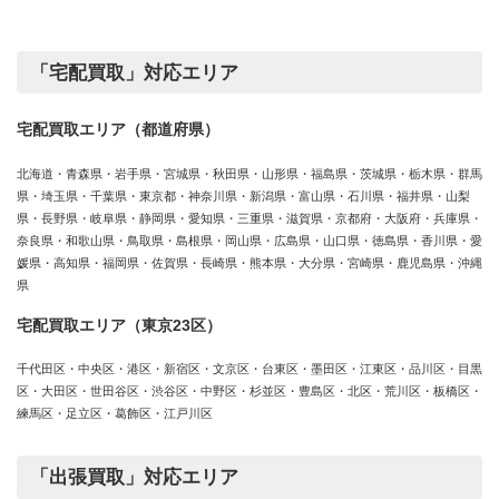
ゴ
リ
ー
「宅配買取」対応エリア
宅配買取エリア（都道府県）
北海道・青森県・岩手県・宮城県・秋田県・山形県・福島県・茨城県・栃木県・群馬
県・埼玉県・千葉県・東京都・神奈川県・新潟県・富山県・石川県・福井県・山梨
県・長野県・岐阜県・静岡県・愛知県・三重県・滋賀県・京都府・大阪府・兵庫県・
奈良県・和歌山県・鳥取県・島根県・岡山県・広島県・山口県・徳島県・香川県・愛
媛県・高知県・福岡県・佐賀県・長崎県・熊本県・大分県・宮崎県・鹿児島県・沖縄
県
宅配買取エリア（東京23区）
千代田区・中央区・港区・新宿区・文京区・台東区・墨田区・江東区・品川区・目黒
区・大田区・世田谷区・渋谷区・中野区・杉並区・豊島区・北区・荒川区・板橋区・
練馬区・足立区・葛飾区・江戸川区
「出張買取」対応エリア