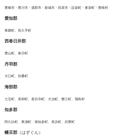
豊橋市・豊川市・蒲郡市・新城市・田原市・設楽町・東栄町・豊根村
愛知郡
東郷町、長久手町
西春日井郡
豊山町、春日町
丹羽郡
大口町、扶桑町
海部郡
七宝町、美和町、甚目寺町、大治町、蟹江町、飛島村
知多郡
阿久比町、東浦町、南知多町、美浜町、武豊町
幡豆郡
（はずぐん）