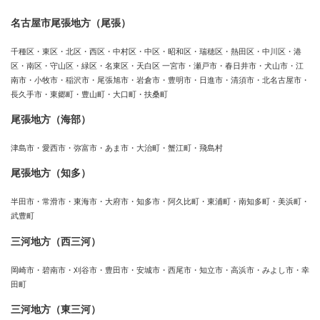
名古屋市尾張地方（尾張）
千種区・東区・北区・西区・中村区・中区・昭和区・瑞穂区・熱田区・中川区・港
区・南区・守山区・緑区・名東区・天白区 一宮市・瀬戸市・春日井市・犬山市・江
南市・小牧市・稲沢市・尾張旭市・岩倉市・豊明市・日進市・清須市・北名古屋市・
長久手市・東郷町・豊山町・大口町・扶桑町
尾張地方（海部）
津島市・愛西市・弥富市・あま市・大治町・蟹江町・飛島村
尾張地方（知多）
半田市・常滑市・東海市・大府市・知多市・阿久比町・東浦町・南知多町・美浜町・
武豊町
三河地方（西三河）
岡崎市・碧南市・刈谷市・豊田市・安城市・西尾市・知立市・高浜市・みよし市・幸
田町
三河地方（東三河）