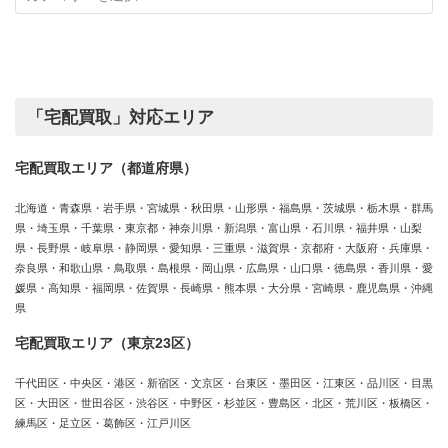
カ
績
テ
ゴ
リ
ー
「宅配買取」対応エリア
宅配買取エリア（都道府県）
北海道・青森県・岩手県・宮城県・秋田県・山形県・福島県・茨城県・栃木県・群馬
県・埼玉県・千葉県・東京都・神奈川県・新潟県・富山県・石川県・福井県・山梨
県・長野県・岐阜県・静岡県・愛知県・三重県・滋賀県・京都府・大阪府・兵庫県・
奈良県・和歌山県・鳥取県・島根県・岡山県・広島県・山口県・徳島県・香川県・愛
媛県・高知県・福岡県・佐賀県・長崎県・熊本県・大分県・宮崎県・鹿児島県・沖縄
県
宅配買取エリア（東京23区）
千代田区・中央区・港区・新宿区・文京区・台東区・墨田区・江東区・品川区・目黒
区・大田区・世田谷区・渋谷区・中野区・杉並区・豊島区・北区・荒川区・板橋区・
練馬区・足立区・葛飾区・江戸川区