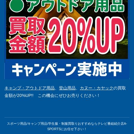
キャンプ・アウトドア用品
、
登山用品
、
カヌー・カヤック
の買取
金額が20%UP!! この機会にぜひお売りください！
スポーツ用品/キャンプ用品/学生服・制服買取りおすすめならテレビ番組紹介店A-
SPORTSにお任せ下さい！