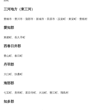
田町
三河地方（東三河）
豊橋市・豊川市・蒲郡市・新城市・田原市・設楽町・東栄町・豊根村
愛知郡
東郷町、長久手町
西春日井郡
豊山町、春日町
丹羽郡
大口町、扶桑町
海部郡
七宝町、美和町、甚目寺町、大治町、蟹江町、飛島村
知多郡