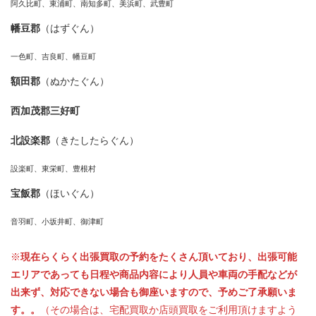
阿久比町、東浦町、南知多町、美浜町、武豊町
幡豆郡
（はずぐん）
一色町、吉良町、幡豆町
額田郡
（ぬかたぐん）
西加茂郡三好町
北設楽郡
（きたしたらぐん）
設楽町、東栄町、豊根村
宝飯郡
（ほいぐん）
音羽町、小坂井町、御津町
※
現在らくらく出張買取の予約をたくさん頂いており、出張可能
エリアであっても日程や商品内容により人員や車両の手配などが
出来ず、対応できない場合も御座いますので、予めご了承願いま
す。。
（その場合は、宅配買取か店頭買取をご利用頂けますよう