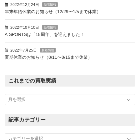
2022年12月24日
新着情報
年末年始休業のお知らせ（12/29〜1/5まで休業）
2022年10月10日
新着情報
A-SPORTSは「15周年」を迎えました！
2022年7月25日
新着情報
夏期休業のお知らせ（8/11〜8/15まで休業）
これまでの買取実績
こ
れ
ま
で
の
記事カテゴリー
買
記
取
事
実