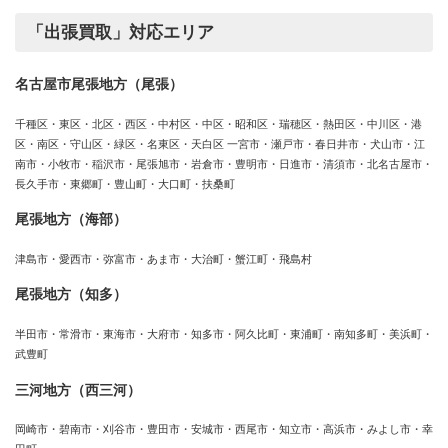
「出張買取」対応エリア
名古屋市尾張地方（尾張）
千種区・東区・北区・西区・中村区・中区・昭和区・瑞穂区・熱田区・中川区・港
区・南区・守山区・緑区・名東区・天白区 一宮市・瀬戸市・春日井市・犬山市・江
南市・小牧市・稲沢市・尾張旭市・岩倉市・豊明市・日進市・清須市・北名古屋市・
長久手市・東郷町・豊山町・大口町・扶桑町
尾張地方（海部）
津島市・愛西市・弥富市・あま市・大治町・蟹江町・飛島村
尾張地方（知多）
半田市・常滑市・東海市・大府市・知多市・阿久比町・東浦町・南知多町・美浜町・
武豊町
三河地方（西三河）
岡崎市・碧南市・刈谷市・豊田市・安城市・西尾市・知立市・高浜市・みよし市・幸