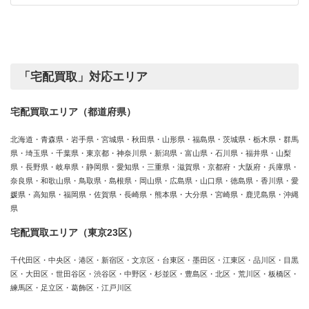
カ
績
テ
ゴ
リ
ー
「宅配買取」対応エリア
宅配買取エリア（都道府県）
北海道・青森県・岩手県・宮城県・秋田県・山形県・福島県・茨城県・栃木県・群馬
県・埼玉県・千葉県・東京都・神奈川県・新潟県・富山県・石川県・福井県・山梨
県・長野県・岐阜県・静岡県・愛知県・三重県・滋賀県・京都府・大阪府・兵庫県・
奈良県・和歌山県・鳥取県・島根県・岡山県・広島県・山口県・徳島県・香川県・愛
媛県・高知県・福岡県・佐賀県・長崎県・熊本県・大分県・宮崎県・鹿児島県・沖縄
県
宅配買取エリア（東京23区）
千代田区・中央区・港区・新宿区・文京区・台東区・墨田区・江東区・品川区・目黒
区・大田区・世田谷区・渋谷区・中野区・杉並区・豊島区・北区・荒川区・板橋区・
練馬区・足立区・葛飾区・江戸川区