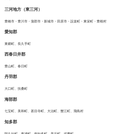
三河地方（東三河）
豊橋市・豊川市・蒲郡市・新城市・田原市・設楽町・東栄町・豊根村
愛知郡
東郷町、長久手町
西春日井郡
豊山町、春日町
丹羽郡
大口町、扶桑町
海部郡
七宝町、美和町、甚目寺町、大治町、蟹江町、飛島村
知多郡
阿久比町、東浦町、南知多町、美浜町、武豊町