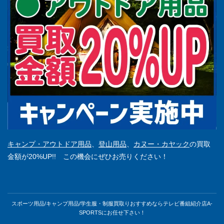
キャンプ・アウトドア用品
、
登山用品
、
カヌー・カヤック
の買取
金額が20%UP!! この機会にぜひお売りください！
スポーツ用品/キャンプ用品/学生服・制服買取りおすすめならテレビ番組紹介店A-
SPORTSにお任せ下さい！