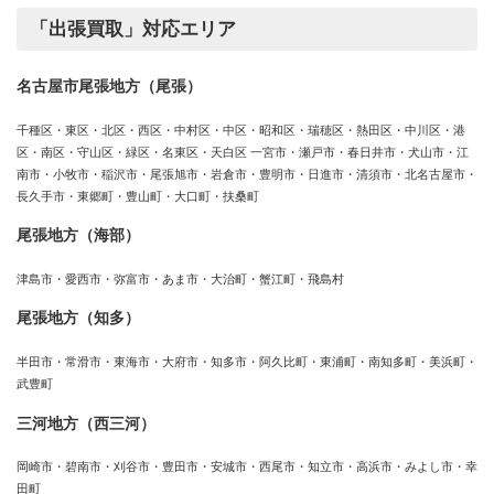
「出張買取」対応エリア
名古屋市尾張地方（尾張）
千種区・東区・北区・西区・中村区・中区・昭和区・瑞穂区・熱田区・中川区・港
区・南区・守山区・緑区・名東区・天白区 一宮市・瀬戸市・春日井市・犬山市・江
南市・小牧市・稲沢市・尾張旭市・岩倉市・豊明市・日進市・清須市・北名古屋市・
長久手市・東郷町・豊山町・大口町・扶桑町
尾張地方（海部）
津島市・愛西市・弥富市・あま市・大治町・蟹江町・飛島村
尾張地方（知多）
半田市・常滑市・東海市・大府市・知多市・阿久比町・東浦町・南知多町・美浜町・
武豊町
三河地方（西三河）
岡崎市・碧南市・刈谷市・豊田市・安城市・西尾市・知立市・高浜市・みよし市・幸
田町