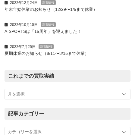
2022年12月24日
新着情報
年末年始休業のお知らせ（12/29〜1/5まで休業）
2022年10月10日
新着情報
A-SPORTSは「15周年」を迎えました！
2022年7月25日
新着情報
夏期休業のお知らせ（8/11〜8/15まで休業）
これまでの買取実績
こ
れ
ま
で
の
記事カテゴリー
買
記
取
事
実