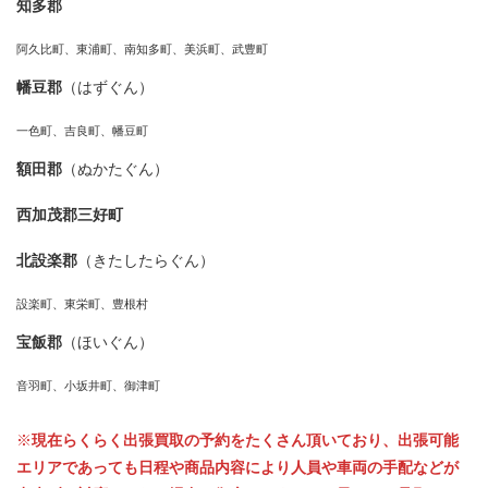
知多郡
阿久比町、東浦町、南知多町、美浜町、武豊町
幡豆郡
（はずぐん）
一色町、吉良町、幡豆町
額田郡
（ぬかたぐん）
西加茂郡三好町
北設楽郡
（きたしたらぐん）
設楽町、東栄町、豊根村
宝飯郡
（ほいぐん）
音羽町、小坂井町、御津町
※
現在らくらく出張買取の予約をたくさん頂いており、出張可能
エリアであっても日程や商品内容により人員や車両の手配などが