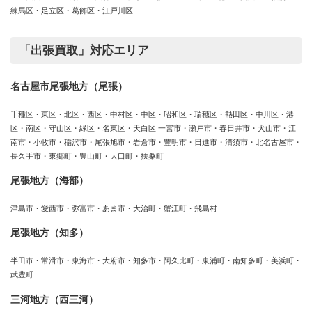
練馬区・足立区・葛飾区・江戸川区
「出張買取」対応エリア
名古屋市尾張地方（尾張）
千種区・東区・北区・西区・中村区・中区・昭和区・瑞穂区・熱田区・中川区・港
区・南区・守山区・緑区・名東区・天白区 一宮市・瀬戸市・春日井市・犬山市・江
南市・小牧市・稲沢市・尾張旭市・岩倉市・豊明市・日進市・清須市・北名古屋市・
長久手市・東郷町・豊山町・大口町・扶桑町
尾張地方（海部）
津島市・愛西市・弥富市・あま市・大治町・蟹江町・飛島村
尾張地方（知多）
半田市・常滑市・東海市・大府市・知多市・阿久比町・東浦町・南知多町・美浜町・
武豊町
三河地方（西三河）