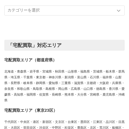
記
取
事
実
カ
績
テ
ゴ
リ
ー
「宅配買取」対応エリア
宅配買取エリア（都道府県）
北海道・青森県・岩手県・宮城県・秋田県・山形県・福島県・茨城県・栃木県・群馬
県・埼玉県・千葉県・東京都・神奈川県・新潟県・富山県・石川県・福井県・山梨
県・長野県・岐阜県・静岡県・愛知県・三重県・滋賀県・京都府・大阪府・兵庫県・
奈良県・和歌山県・鳥取県・島根県・岡山県・広島県・山口県・徳島県・香川県・愛
媛県・高知県・福岡県・佐賀県・長崎県・熊本県・大分県・宮崎県・鹿児島県・沖縄
県
宅配買取エリア（東京23区）
千代田区・中央区・港区・新宿区・文京区・台東区・墨田区・江東区・品川区・目黒
区・大田区・世田谷区・渋谷区・中野区・杉並区・豊島区・北区・荒川区・板橋区・