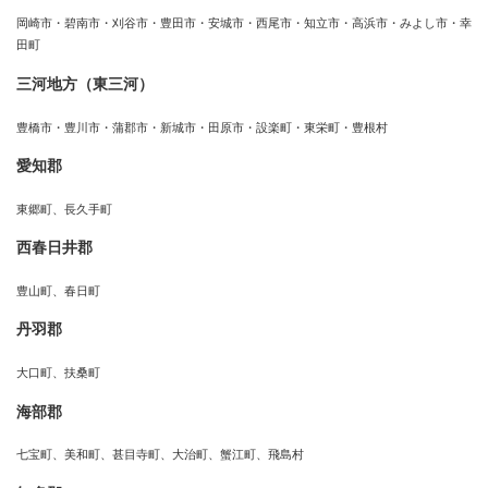
岡崎市・碧南市・刈谷市・豊田市・安城市・西尾市・知立市・高浜市・みよし市・幸
田町
三河地方（東三河）
豊橋市・豊川市・蒲郡市・新城市・田原市・設楽町・東栄町・豊根村
愛知郡
東郷町、長久手町
西春日井郡
豊山町、春日町
丹羽郡
大口町、扶桑町
海部郡
七宝町、美和町、甚目寺町、大治町、蟹江町、飛島村