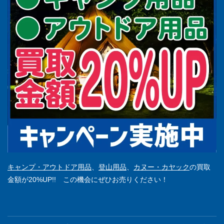
キャンプ・アウトドア用品
、
登山用品
、
カヌー・カヤック
の買取
金額が20%UP!! この機会にぜひお売りください！