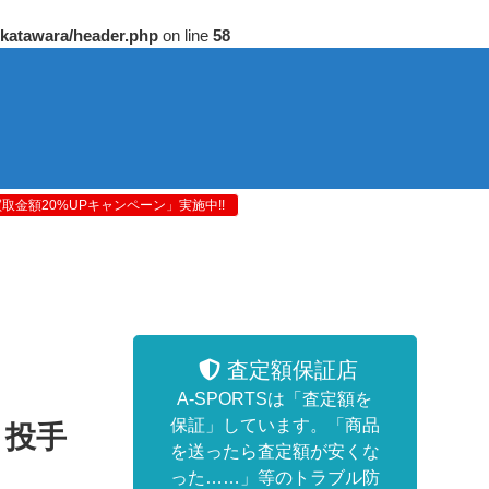
/katawara/header.php
on line
58
金額20%UPキャンペーン」実施中!!
査定額保証店
A-SPORTSは「査定額を
保証」しています。「商品
 投手
を送ったら査定額が安くな
った……」等のトラブル防