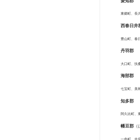
愛知郡
東郷町、長
西春日井
豊山町、春
丹羽郡
大口町、扶
海部郡
七宝町、美
知多郡
阿久比町、
幡豆郡
（
一色町、吉