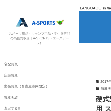
Warning
: Undefined array key "HTTP_ACCEPT_LANGUAGE" in
/h
スポーツ用品・キャンプ用品・学生服専門
の高価買取店｜A-SPORTS（エースポー
ツ）
宅配買取
店頭買取
2017
出張買取（名古屋市内限定）
買取
硬式
買取実績
用 
査定する!!