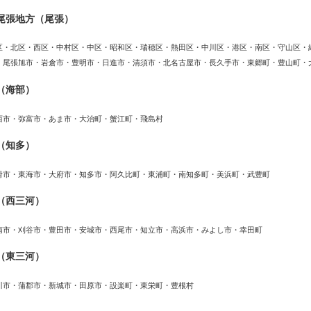
尾張地方（尾張）
区・北区・西区・中村区・中区・昭和区・瑞穂区・熱田区・中川区・港区・南区・守山区・
・尾張旭市・岩倉市・豊明市・日進市・清須市・北名古屋市・長久手市・東郷町・豊山町・
（海部）
西市・弥富市・あま市・大治町・蟹江町・飛島村
（知多）
滑市・東海市・大府市・知多市・阿久比町・東浦町・南知多町・美浜町・武豊町
（西三河）
南市・刈谷市・豊田市・安城市・西尾市・知立市・高浜市・みよし市・幸田町
（東三河）
川市・蒲郡市・新城市・田原市・設楽町・東栄町・豊根村