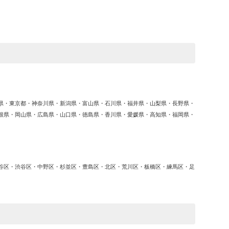
ゴ
リ
ー
県・東京都・神奈川県・新潟県・富山県・石川県・福井県・山梨県・長野県・
根県・岡山県・広島県・山口県・徳島県・香川県・愛媛県・高知県・福岡県・
谷区・渋谷区・中野区・杉並区・豊島区・北区・荒川区・板橋区・練馬区・足