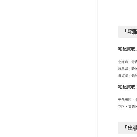
「宅
宅配買取
北海道・青
岐阜県・静
佐賀県・長
宅配買取
千代田区・
立区・葛飾
「出