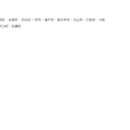
緑区・名東区・天白区 一宮市・瀬戸市・春日井市・犬山市・江南市・小牧
大口町・扶桑町