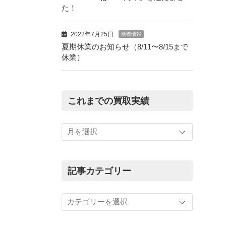
た！
2022年7月25日
新着情報
夏期休業のお知らせ（8/11〜8/15まで
休業）
これまでの買取実績
こ
れ
ま
で
の
記事カテゴリー
買
取
記
実
事
績
カ
テ