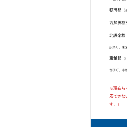
額田郡
（
西加茂郡
北設楽郡
設楽町、東
宝飯郡
（
音羽町、小
※
現在ら
応できな
す。）