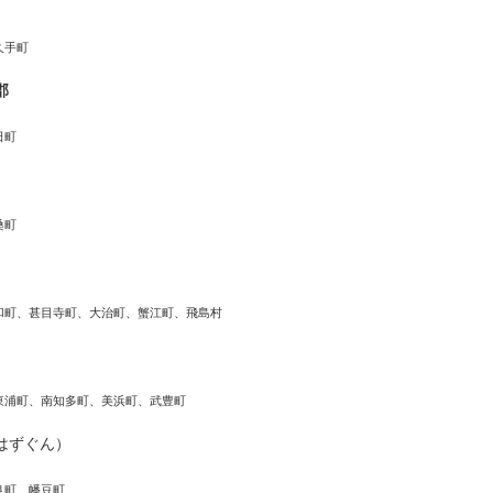
久手町
郡
日町
桑町
和町、甚目寺町、大治町、蟹江町、飛島村
東浦町、南知多町、美浜町、武豊町
はずぐん）
良町、幡豆町