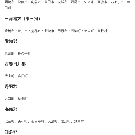
岡崎市・碧南市・刈谷市・豊田市・安城市・西尾市・知立市・高浜市・みよし市・幸
田町
三河地方（東三河）
豊橋市・豊川市・蒲郡市・新城市・田原市・設楽町・東栄町・豊根村
愛知郡
東郷町、長久手町
西春日井郡
豊山町、春日町
丹羽郡
大口町、扶桑町
海部郡
七宝町、美和町、甚目寺町、大治町、蟹江町、飛島村
知多郡