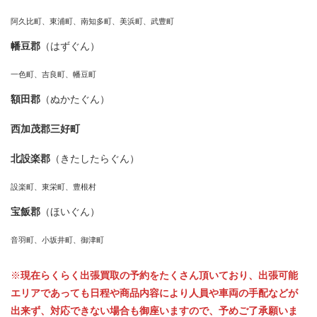
阿久比町、東浦町、南知多町、美浜町、武豊町
幡豆郡
（はずぐん）
一色町、吉良町、幡豆町
額田郡
（ぬかたぐん）
西加茂郡三好町
北設楽郡
（きたしたらぐん）
設楽町、東栄町、豊根村
宝飯郡
（ほいぐん）
音羽町、小坂井町、御津町
※
現在らくらく出張買取の予約をたくさん頂いており、出張可能
エリアであっても日程や商品内容により人員や車両の手配などが
出来ず、対応できない場合も御座いますので、予めご了承願いま