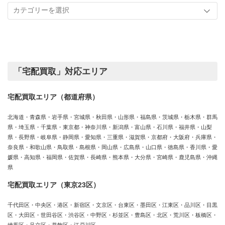
事
実
カ
績
テ
ゴ
リ
ー
「宅配買取」対応エリア
宅配買取エリア（都道府県）
北海道・青森県・岩手県・宮城県・秋田県・山形県・福島県・茨城県・栃木県・群馬
県・埼玉県・千葉県・東京都・神奈川県・新潟県・富山県・石川県・福井県・山梨
県・長野県・岐阜県・静岡県・愛知県・三重県・滋賀県・京都府・大阪府・兵庫県・
奈良県・和歌山県・鳥取県・島根県・岡山県・広島県・山口県・徳島県・香川県・愛
媛県・高知県・福岡県・佐賀県・長崎県・熊本県・大分県・宮崎県・鹿児島県・沖縄
県
宅配買取エリア（東京23区）
千代田区・中央区・港区・新宿区・文京区・台東区・墨田区・江東区・品川区・目黒
区・大田区・世田谷区・渋谷区・中野区・杉並区・豊島区・北区・荒川区・板橋区・