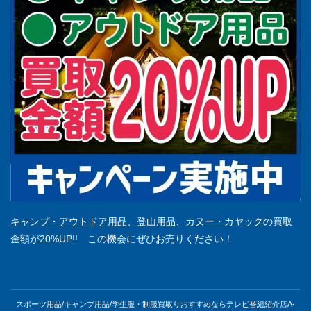
キャンプ・アウトドア用品
、
登山用品
、
カヌー・カヤック
の買取
金額が20%UP!! この機会にぜひお売りください！
スポーツ用品/キャンプ用品/学生服・制服買取りおすすめならテレビ番組紹介店A-