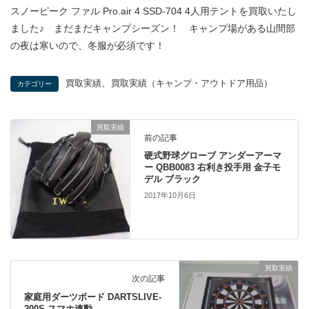
スノーピーク ファル Pro.air 4 SSD-704 4人用テントを買取いたし
ました♪ まだまだキャンプシーズン！ キャンプ場がある山間部
の夜は寒いので、冬服が必須です！
、
買取実績
買取実績（キャンプ・アウトドア用品）
カテゴリー
買取実績
前の記事
硬式野球グローブ アンダーアーマ
ー QBB0083 右利き投手用 金子モ
デル ブラック
2017年10月6日
買取実績
次の記事
家庭用ダーツボード DARTSLIVE-
200S スマホ連動