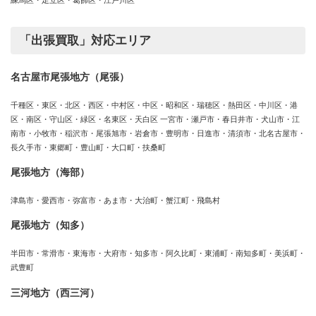
練馬区・足立区・葛飾区・江戸川区
「出張買取」対応エリア
名古屋市尾張地方（尾張）
千種区・東区・北区・西区・中村区・中区・昭和区・瑞穂区・熱田区・中川区・港
区・南区・守山区・緑区・名東区・天白区 一宮市・瀬戸市・春日井市・犬山市・江
南市・小牧市・稲沢市・尾張旭市・岩倉市・豊明市・日進市・清須市・北名古屋市・
長久手市・東郷町・豊山町・大口町・扶桑町
尾張地方（海部）
津島市・愛西市・弥富市・あま市・大治町・蟹江町・飛島村
尾張地方（知多）
半田市・常滑市・東海市・大府市・知多市・阿久比町・東浦町・南知多町・美浜町・
武豊町
三河地方（西三河）