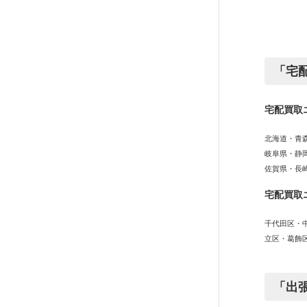
「宅
宅配買取
北海道・青
岐阜県・静
佐賀県・長
宅配買取
千代田区・
立区・葛飾
「出