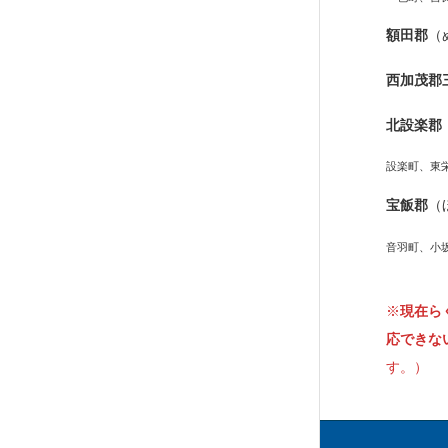
額田郡
（
西加茂郡
北設楽郡
設楽町、東
宝飯郡
（
音羽町、小
※
現在ら
応できな
す。）