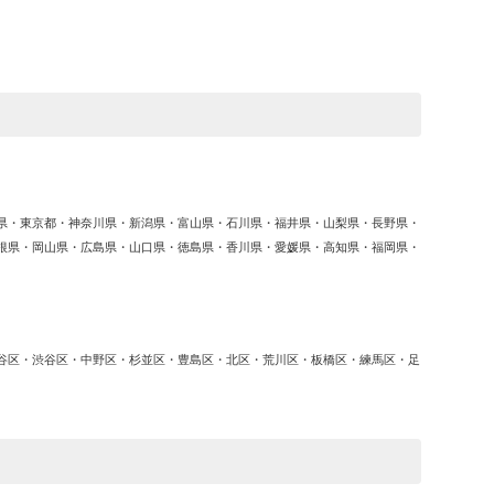
ゴ
リ
ー
県・東京都・神奈川県・新潟県・富山県・石川県・福井県・山梨県・長野県・
根県・岡山県・広島県・山口県・徳島県・香川県・愛媛県・高知県・福岡県・
谷区・渋谷区・中野区・杉並区・豊島区・北区・荒川区・板橋区・練馬区・足