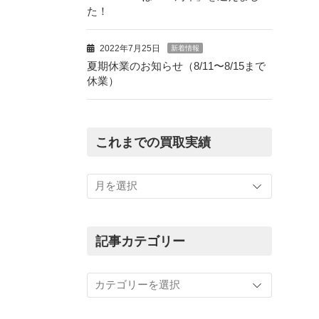
た！
2022年7月25日
新着情報
夏期休業のお知らせ（8/11〜8/15まで
休業）
これまでの買取実績
こ
れ
ま
で
の
記事カテゴリー
買
取
記
実
事
績
カ
テ