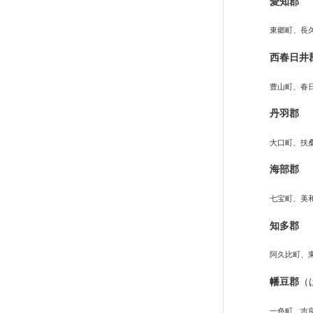
愛知郡
東郷町、長
西春日井
豊山町、春
丹羽郡
大口町、扶
海部郡
七宝町、美
知多郡
阿久比町、
幡豆郡
（
一色町、吉