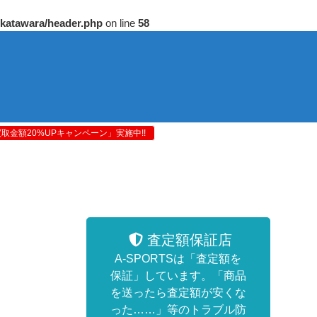
/katawara/header.php
on line
58
金額20%UPキャンペーン」実施中!!
査定額保証店
A-SPORTSは「査定額を
保証」しています。「商品
を送ったら査定額が安くな
った……」等のトラブル防