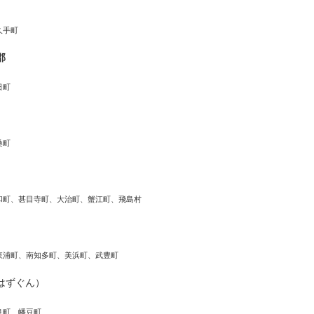
久手町
郡
日町
桑町
和町、甚目寺町、大治町、蟹江町、飛島村
東浦町、南知多町、美浜町、武豊町
はずぐん）
良町、幡豆町