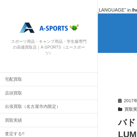
Warning
: Undefined array key "HTTP_ACCEPT_LANGUAGE" in
/h
スポーツ用品・キャンプ用品・学生服専門
の高価買取店｜A-SPORTS（エースポー
ツ）
宅配買取
店頭買取
2017
出張買取（名古屋市内限定）
買取
バド
買取実績
LUM
査定する!!