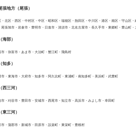
尾張地方（尾張）
区・北区・西区・中村区・中区・昭和区・瑞穂区・熱田区・中川区・港区・南区・守山区・
・尾張旭市・岩倉市・豊明市・日進市・清須市・北名古屋市・長久手市・東郷町・豊山町・
（海部）
西市・弥富市・あま市・大治町・蟹江町・飛島村
（知多）
滑市・東海市・大府市・知多市・阿久比町・東浦町・南知多町・美浜町・武豊町
（西三河）
南市・刈谷市・豊田市・安城市・西尾市・知立市・高浜市・みよし市・幸田町
（東三河）
川市・蒲郡市・新城市・田原市・設楽町・東栄町・豊根村