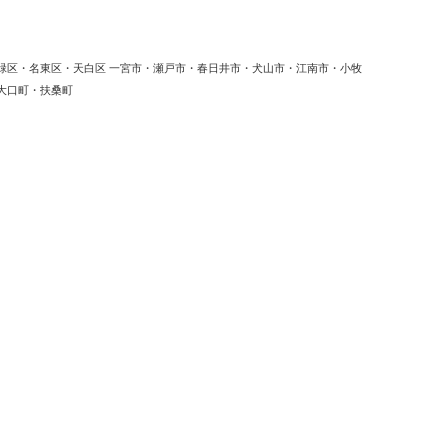
緑区・名東区・天白区 一宮市・瀬戸市・春日井市・犬山市・江南市・小牧
大口町・扶桑町