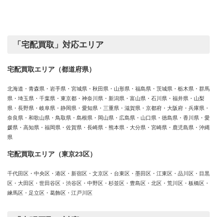
テ
ゴ
リ
ー
「宅配買取」対応エリア
宅配買取エリア（都道府県）
北海道・青森県・岩手県・宮城県・秋田県・山形県・福島県・茨城県・栃木県・群馬
県・埼玉県・千葉県・東京都・神奈川県・新潟県・富山県・石川県・福井県・山梨
県・長野県・岐阜県・静岡県・愛知県・三重県・滋賀県・京都府・大阪府・兵庫県・
奈良県・和歌山県・鳥取県・島根県・岡山県・広島県・山口県・徳島県・香川県・愛
媛県・高知県・福岡県・佐賀県・長崎県・熊本県・大分県・宮崎県・鹿児島県・沖縄
県
宅配買取エリア（東京23区）
千代田区・中央区・港区・新宿区・文京区・台東区・墨田区・江東区・品川区・目黒
区・大田区・世田谷区・渋谷区・中野区・杉並区・豊島区・北区・荒川区・板橋区・
練馬区・足立区・葛飾区・江戸川区