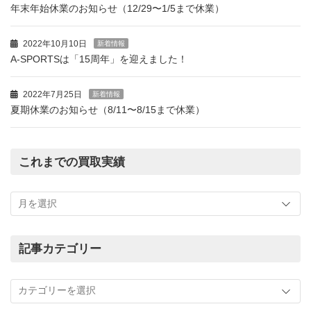
年末年始休業のお知らせ（12/29〜1/5まで休業）
2022年10月10日
新着情報
A-SPORTSは「15周年」を迎えました！
2022年7月25日
新着情報
夏期休業のお知らせ（8/11〜8/15まで休業）
これまでの買取実績
こ
れ
ま
で
の
記事カテゴリー
買
記
取
事
実
カ
績