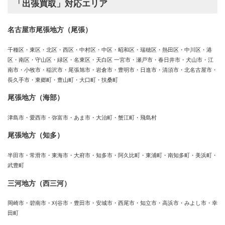
「出張買取」対応エリア
名古屋市尾張地方（尾張）
千種区・東区・北区・西区・中村区・中区・昭和区・瑞穂区・熱田区・中川区・港
区・南区・守山区・緑区・名東区・天白区 一宮市・瀬戸市・春日井市・犬山市・江
南市・小牧市・稲沢市・尾張旭市・岩倉市・豊明市・日進市・清須市・北名古屋市・
長久手市・東郷町・豊山町・大口町・扶桑町
尾張地方（海部）
津島市・愛西市・弥富市・あま市・大治町・蟹江町・飛島村
尾張地方（知多）
半田市・常滑市・東海市・大府市・知多市・阿久比町・東浦町・南知多町・美浜町・
武豊町
三河地方（西三河）
岡崎市・碧南市・刈谷市・豊田市・安城市・西尾市・知立市・高浜市・みよし市・幸
田町