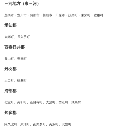
三河地方（東三河）
豊橋市・豊川市・蒲郡市・新城市・田原市・設楽町・東栄町・豊根村
愛知郡
東郷町、長久手町
西春日井郡
豊山町、春日町
丹羽郡
大口町、扶桑町
海部郡
七宝町、美和町、甚目寺町、大治町、蟹江町、飛島村
知多郡
阿久比町、東浦町、南知多町、美浜町、武豊町