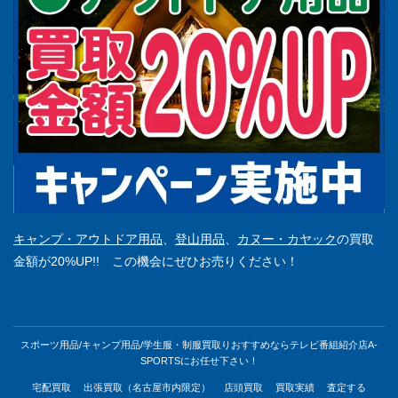
キャンプ・アウトドア用品
、
登山用品
、
カヌー・カヤック
の買取
金額が20%UP!! この機会にぜひお売りください！
スポーツ用品/キャンプ用品/学生服・制服買取りおすすめならテレビ番組紹介店A-
SPORTSにお任せ下さい！
宅配買取
出張買取（名古屋市内限定）
店頭買取
買取実績
査定する