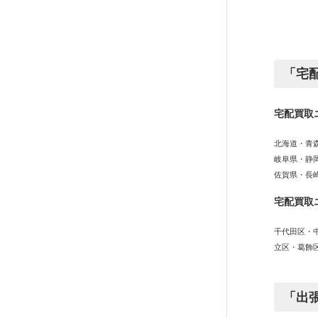
「宅
宅配買取
北海道・青
岐阜県・静
佐賀県・長
宅配買取
千代田区・
立区・葛飾
「出