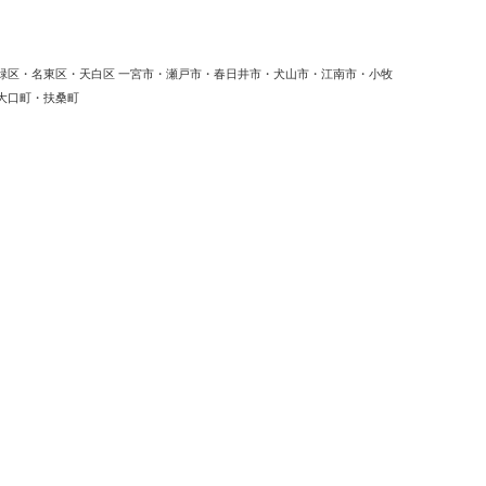
緑区・名東区・天白区 一宮市・瀬戸市・春日井市・犬山市・江南市・小牧
大口町・扶桑町