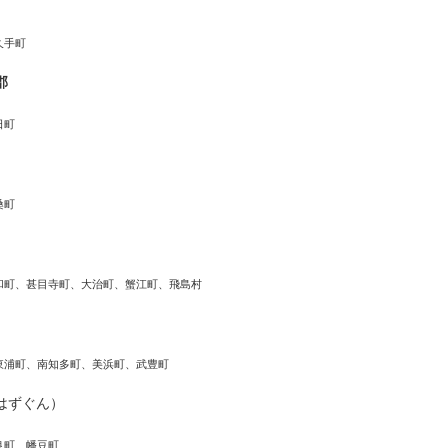
久手町
郡
日町
桑町
和町、甚目寺町、大治町、蟹江町、飛島村
東浦町、南知多町、美浜町、武豊町
はずぐん）
良町、幡豆町