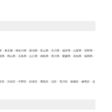
ゴ
リ
ー
県・東京都・神奈川県・新潟県・富山県・石川県・福井県・山梨県・長野県・
根県・岡山県・広島県・山口県・徳島県・香川県・愛媛県・高知県・福岡県・
谷区・渋谷区・中野区・杉並区・豊島区・北区・荒川区・板橋区・練馬区・足