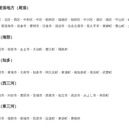
尾張地方（尾張）
区・北区・西区・中村区・中区・昭和区・瑞穂区・熱田区・中川区・港区・南区・守山区・
・尾張旭市・岩倉市・豊明市・日進市・清須市・北名古屋市・長久手市・東郷町・豊山町・
（海部）
西市・弥富市・あま市・大治町・蟹江町・飛島村
（知多）
滑市・東海市・大府市・知多市・阿久比町・東浦町・南知多町・美浜町・武豊町
（西三河）
南市・刈谷市・豊田市・安城市・西尾市・知立市・高浜市・みよし市・幸田町
（東三河）
川市・蒲郡市・新城市・田原市・設楽町・東栄町・豊根村