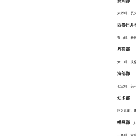
愛知郡
東郷町、長
西春日井
豊山町、春
丹羽郡
大口町、扶
海部郡
七宝町、美
知多郡
阿久比町、
幡豆郡
（
一色町、吉