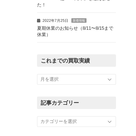
た！
2022年7月25日
新着情報
夏期休業のお知らせ（8/11〜8/15まで
休業）
これまでの買取実績
こ
れ
ま
で
の
記事カテゴリー
買
取
記
実
事
績
カ
テ