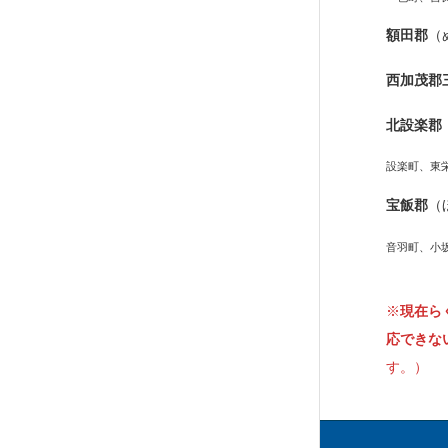
額田郡
（
西加茂郡
北設楽郡
設楽町、東
宝飯郡
（
音羽町、小
※
現在ら
応できな
す。）