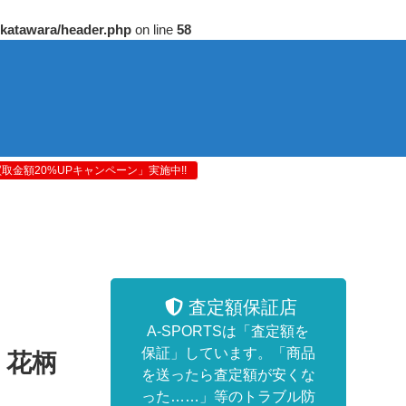
/katawara/header.php
on line
58
金額20%UPキャンペーン」実施中!!
査定額保証店
A-SPORTSは「査定額を
保証」しています。「商品
 花柄
を送ったら査定額が安くな
った……」等のトラブル防