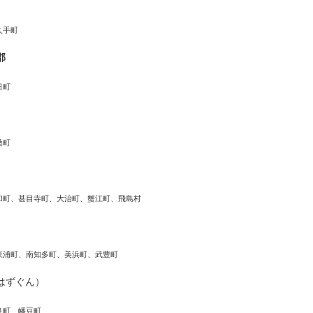
久手町
郡
日町
桑町
和町、甚目寺町、大治町、蟹江町、飛島村
東浦町、南知多町、美浜町、武豊町
はずぐん）
良町、幡豆町