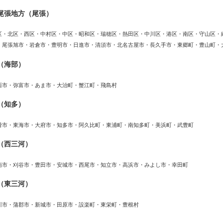
尾張地方（尾張）
区・北区・西区・中村区・中区・昭和区・瑞穂区・熱田区・中川区・港区・南区・守山区・
・尾張旭市・岩倉市・豊明市・日進市・清須市・北名古屋市・長久手市・東郷町・豊山町・
（海部）
西市・弥富市・あま市・大治町・蟹江町・飛島村
（知多）
滑市・東海市・大府市・知多市・阿久比町・東浦町・南知多町・美浜町・武豊町
（西三河）
南市・刈谷市・豊田市・安城市・西尾市・知立市・高浜市・みよし市・幸田町
（東三河）
川市・蒲郡市・新城市・田原市・設楽町・東栄町・豊根村