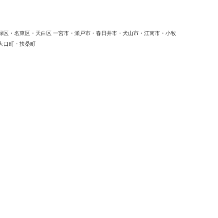
緑区・名東区・天白区 一宮市・瀬戸市・春日井市・犬山市・江南市・小牧
大口町・扶桑町