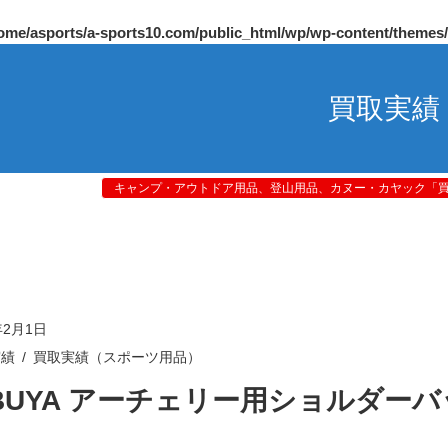
ome/asports/a-sports10.com/public_html/wp/wp-content/themes
買取実績
キャンプ・アウトドア用品、登山用品、カヌー・カヤック「買取
年2月1日
実績
買取実績（スポーツ用品）
IBUYA アーチェリー用ショルダー