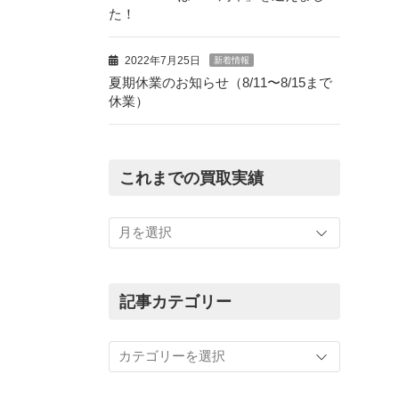
た！
2022年7月25日
新着情報
夏期休業のお知らせ（8/11〜8/15まで
休業）
これまでの買取実績
こ
れ
ま
で
の
記事カテゴリー
買
取
記
実
事
績
カ
テ