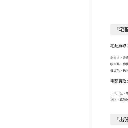
「宅
宅配買取
北海道・青
岐阜県・静
佐賀県・長
宅配買取
千代田区・
立区・葛飾
「出