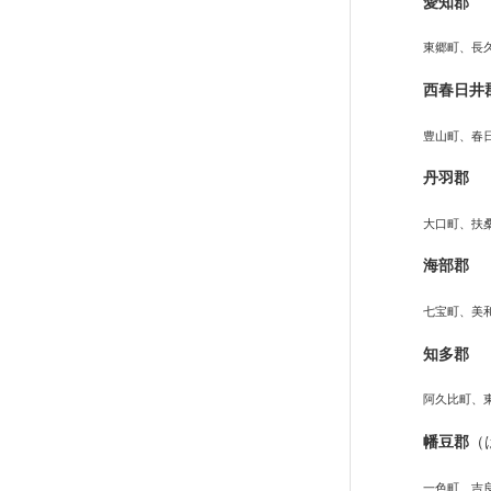
愛知郡
東郷町、長
西春日井
豊山町、春
丹羽郡
大口町、扶
海部郡
七宝町、美
知多郡
阿久比町、
幡豆郡
（
一色町、吉