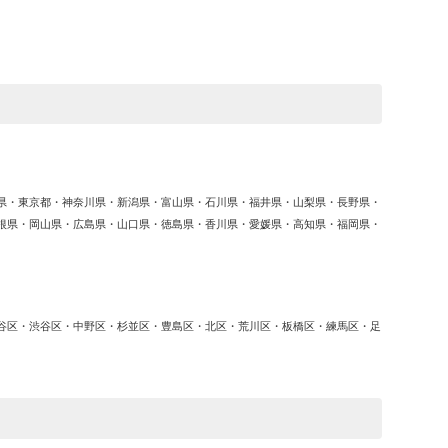
ゴ
リ
ー
県・東京都・神奈川県・新潟県・富山県・石川県・福井県・山梨県・長野県・
根県・岡山県・広島県・山口県・徳島県・香川県・愛媛県・高知県・福岡県・
谷区・渋谷区・中野区・杉並区・豊島区・北区・荒川区・板橋区・練馬区・足