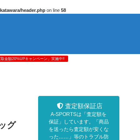
/katawara/header.php
on line
58
金額20%UPキャンペーン」実施中!!
査定額保証店
A-SPORTSは「査定額を
保証」しています。「商品
バッグ
を送ったら査定額が安くな
った……」等のトラブル防