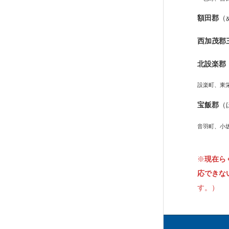
額田郡
（
西加茂郡
北設楽郡
設楽町、東
宝飯郡
（
音羽町、小
※
現在ら
応できな
す。）