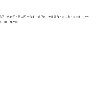
緑区・名東区・天白区 一宮市・瀬戸市・春日井市・犬山市・江南市・小牧
大口町・扶桑町