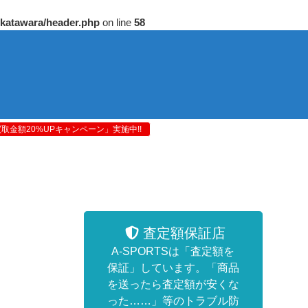
/katawara/header.php
on line
58
金額20%UPキャンペーン」実施中!!
査定額保証店
A-SPORTSは「査定額を
保証」しています。「商品
を送ったら査定額が安くな
った……」等のトラブル防