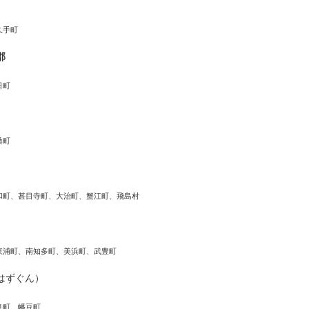
久手町
郡
日町
桑町
和町、甚目寺町、大治町、蟹江町、飛島村
東浦町、南知多町、美浜町、武豊町
はずぐん）
良町、幡豆町