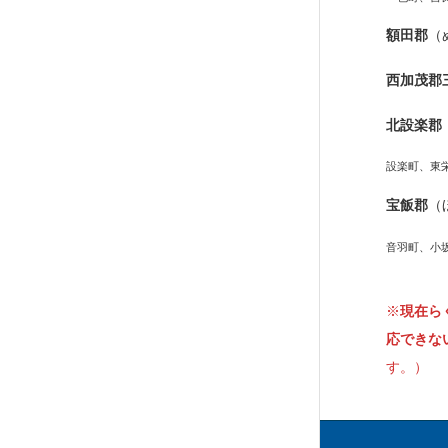
額田郡
（
西加茂郡
北設楽郡
設楽町、東
宝飯郡
（
音羽町、小
※
現在ら
応できな
す。）