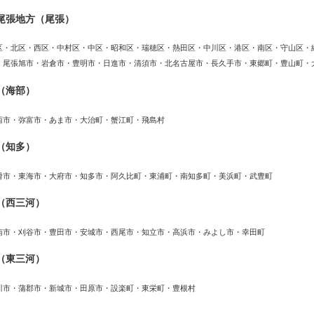
尾張地方（尾張）
区・北区・西区・中村区・中区・昭和区・瑞穂区・熱田区・中川区・港区・南区・守山区・
・尾張旭市・岩倉市・豊明市・日進市・清須市・北名古屋市・長久手市・東郷町・豊山町・
（海部）
西市・弥富市・あま市・大治町・蟹江町・飛島村
（知多）
滑市・東海市・大府市・知多市・阿久比町・東浦町・南知多町・美浜町・武豊町
（西三河）
南市・刈谷市・豊田市・安城市・西尾市・知立市・高浜市・みよし市・幸田町
（東三河）
川市・蒲郡市・新城市・田原市・設楽町・東栄町・豊根村