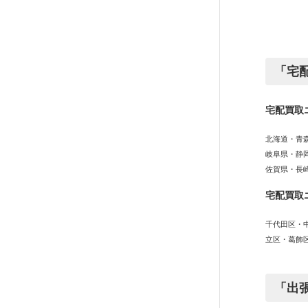
「宅
宅配買取
北海道・青
岐阜県・静
佐賀県・長
宅配買取
千代田区・
立区・葛飾
「出