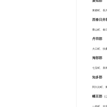
愛知郡
東郷町、長
西春日井
豊山町、春
丹羽郡
大口町、扶
海部郡
七宝町、美
知多郡
阿久比町、
幡豆郡
（
一色町、吉