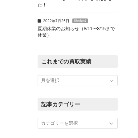
た！
2022年7月25日
新着情報
夏期休業のお知らせ（8/11〜8/15まで
休業）
これまでの買取実績
こ
れ
ま
で
の
記事カテゴリー
買
取
記
実
事
績
カ
テ