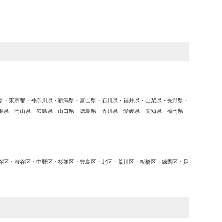
ゴ
リ
ー
県・東京都・神奈川県・新潟県・富山県・石川県・福井県・山梨県・長野県・
根県・岡山県・広島県・山口県・徳島県・香川県・愛媛県・高知県・福岡県・
谷区・渋谷区・中野区・杉並区・豊島区・北区・荒川区・板橋区・練馬区・足