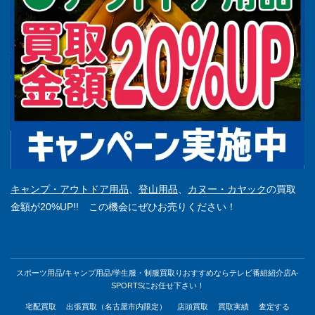
キャンプ・アウトドア用品
、
登山用品
、
カヌー・カヤック
の買取
金額が20%UP!! この機会にぜひお売りください！
スポーツ用品/キャンプ用品/学生服・制服買取りおすすめならテレビ番組紹介店A-
SPORTSにお任せ下さい！
宅配買取
出張買取（名古屋市内限定）
店頭買取
買取実績
査定する