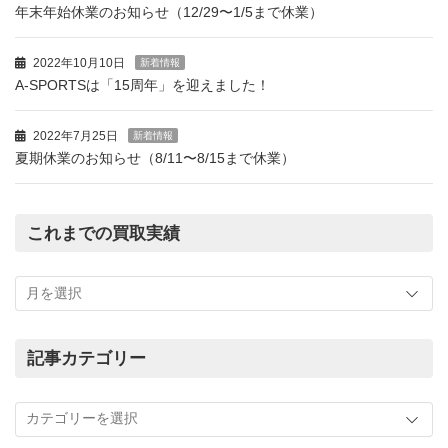
年末年始休業のお知らせ（12/29〜1/5まで休業）
2022年10月10日
新着情報
A-SPORTSは「15周年」を迎えました！
2022年7月25日
新着情報
夏期休業のお知らせ（8/11〜8/15まで休業）
これまでの買取実績
こ
れ
ま
で
の
記事カテゴリー
買
記
取
事
実
カ
績