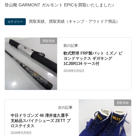
登山靴 GARMONT ガルモント EPICを買取いたしました♪
、
買取実績
買取実績（キャンプ・アウトドア用品）
カテゴリー
買取実績
前の記事
軟式野球 FRP製バット ミズノ ビ
ヨンドマックス ギガキング
1CJBR134 ケース付
2018年5月6日
買取実績
次の記事
中日ドラゴンズ 48 澤井道久選手
支給品スパイクシューズ ZETT プ
ロステイタス
2018年5月8日