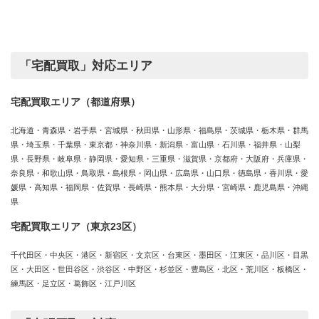
テ
ゴ
リ
ー
「宅配買取」対応エリア
宅配買取エリア（都道府県）
北海道・青森県・岩手県・宮城県・秋田県・山形県・福島県・茨城県・栃木県・群馬
県・埼玉県・千葉県・東京都・神奈川県・新潟県・富山県・石川県・福井県・山梨
県・長野県・岐阜県・静岡県・愛知県・三重県・滋賀県・京都府・大阪府・兵庫県・
奈良県・和歌山県・鳥取県・島根県・岡山県・広島県・山口県・徳島県・香川県・愛
媛県・高知県・福岡県・佐賀県・長崎県・熊本県・大分県・宮崎県・鹿児島県・沖縄
県
宅配買取エリア（東京23区）
千代田区・中央区・港区・新宿区・文京区・台東区・墨田区・江東区・品川区・目黒
区・大田区・世田谷区・渋谷区・中野区・杉並区・豊島区・北区・荒川区・板橋区・
練馬区・足立区・葛飾区・江戸川区