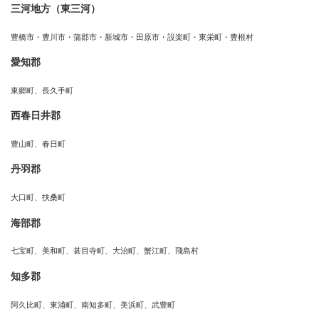
三河地方（東三河）
豊橋市・豊川市・蒲郡市・新城市・田原市・設楽町・東栄町・豊根村
愛知郡
東郷町、長久手町
西春日井郡
豊山町、春日町
丹羽郡
大口町、扶桑町
海部郡
七宝町、美和町、甚目寺町、大治町、蟹江町、飛島村
知多郡
阿久比町、東浦町、南知多町、美浜町、武豊町