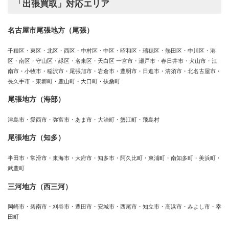
「出張買取」対応エリア
名古屋市尾張地方（尾張）
千種区・東区・北区・西区・中村区・中区・昭和区・瑞穂区・熱田区・中川区・港
区・南区・守山区・緑区・名東区・天白区 一宮市・瀬戸市・春日井市・犬山市・江
南市・小牧市・稲沢市・尾張旭市・岩倉市・豊明市・日進市・清須市・北名古屋市・
長久手市・東郷町・豊山町・大口町・扶桑町
尾張地方（海部）
津島市・愛西市・弥富市・あま市・大治町・蟹江町・飛島村
尾張地方（知多）
半田市・常滑市・東海市・大府市・知多市・阿久比町・東浦町・南知多町・美浜町・
武豊町
三河地方（西三河）
岡崎市・碧南市・刈谷市・豊田市・安城市・西尾市・知立市・高浜市・みよし市・幸
田町