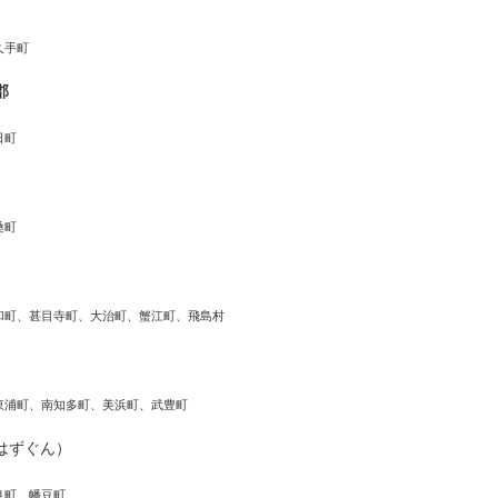
久手町
郡
日町
桑町
和町、甚目寺町、大治町、蟹江町、飛島村
東浦町、南知多町、美浜町、武豊町
はずぐん）
良町、幡豆町