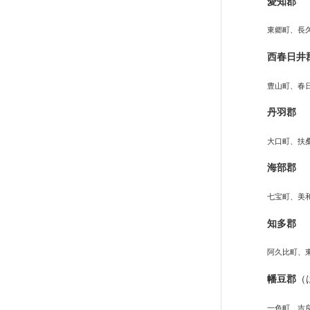
愛知郡
東郷町、長
西春日井
豊山町、春
丹羽郡
大口町、扶
海部郡
七宝町、美
知多郡
阿久比町、
幡豆郡
（
一色町、吉