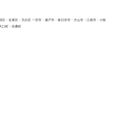
緑区・名東区・天白区 一宮市・瀬戸市・春日井市・犬山市・江南市・小牧
大口町・扶桑町