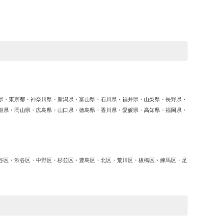
ゴ
リ
ー
県・東京都・神奈川県・新潟県・富山県・石川県・福井県・山梨県・長野県・
根県・岡山県・広島県・山口県・徳島県・香川県・愛媛県・高知県・福岡県・
谷区・渋谷区・中野区・杉並区・豊島区・北区・荒川区・板橋区・練馬区・足