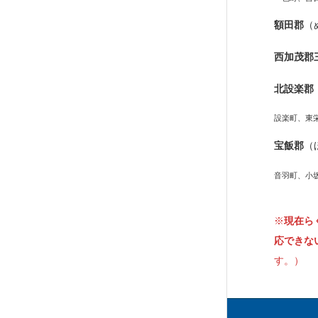
額田郡
（
西加茂郡
北設楽郡
設楽町、東
宝飯郡
（
音羽町、小
※
現在ら
応できな
す。）