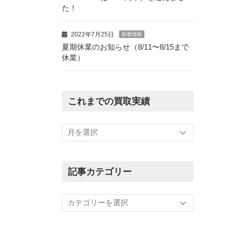
た！
2022年7月25日
新着情報
夏期休業のお知らせ（8/11〜8/15まで
休業）
これまでの買取実績
こ
れ
ま
で
の
記事カテゴリー
買
取
記
実
事
績
カ
テ