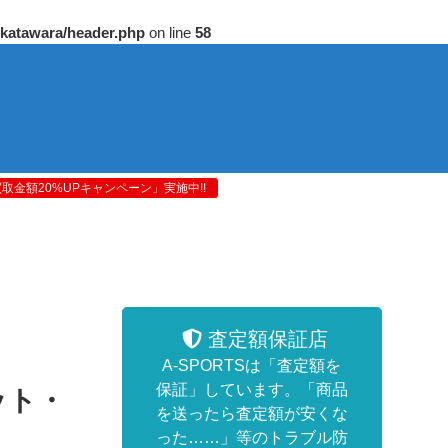
/katawara/header.php
on line
58
金額20%UPキャンペーン」実施中!!
査定額保証店
A-SPORTSは「査定額を
保証」しています。「商品
ット・
を送ったら査定額が安くな
った……」等のトラブル防