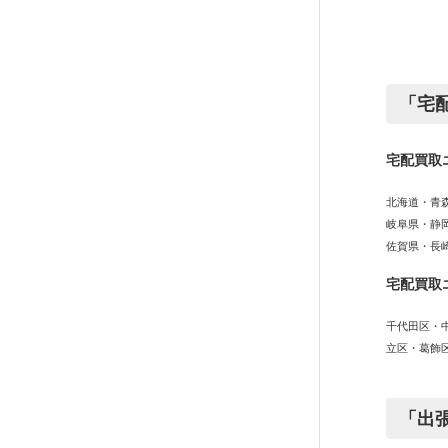
「宅
宅配買取
北海道・青
岐阜県・静
佐賀県・長
宅配買取
千代田区・
立区・葛飾
「出