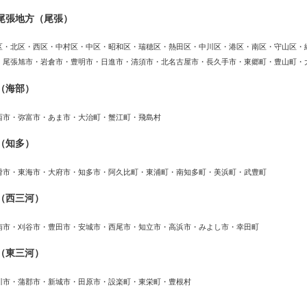
尾張地方（尾張）
区・北区・西区・中村区・中区・昭和区・瑞穂区・熱田区・中川区・港区・南区・守山区・
・尾張旭市・岩倉市・豊明市・日進市・清須市・北名古屋市・長久手市・東郷町・豊山町・
（海部）
西市・弥富市・あま市・大治町・蟹江町・飛島村
（知多）
滑市・東海市・大府市・知多市・阿久比町・東浦町・南知多町・美浜町・武豊町
（西三河）
南市・刈谷市・豊田市・安城市・西尾市・知立市・高浜市・みよし市・幸田町
（東三河）
川市・蒲郡市・新城市・田原市・設楽町・東栄町・豊根村