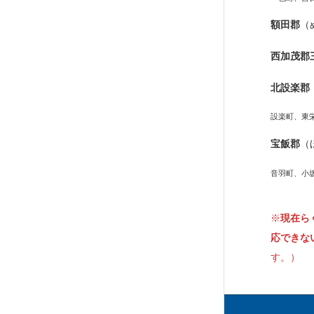
額田郡
（
西加茂郡
北設楽郡
設楽町、東
宝飯郡
（
音羽町、小
※
現在ら
応できな
す。）