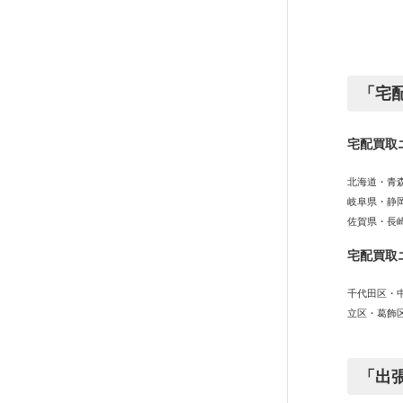
「宅
宅配買取
北海道・青
岐阜県・静
佐賀県・長
宅配買取
千代田区・
立区・葛飾
「出