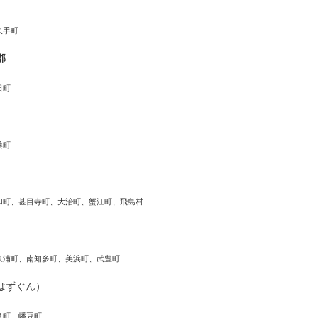
久手町
郡
日町
桑町
和町、甚目寺町、大治町、蟹江町、飛島村
東浦町、南知多町、美浜町、武豊町
はずぐん）
良町、幡豆町