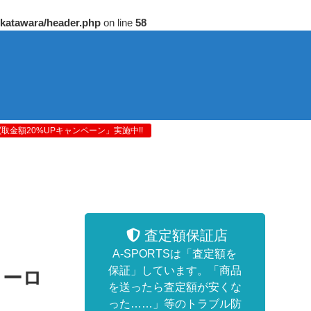
/katawara/header.php
on line
58
金額20%UPキャンペーン」実施中!!
査定額保証店
A-SPORTSは「査定額を
保証」しています。「商品
ヒーロ
を送ったら査定額が安くな
った……」等のトラブル防