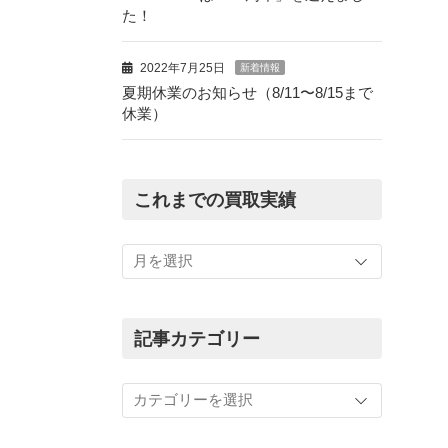
た！
2022年7月25日
新着情報
夏期休業のお知らせ（8/11〜8/15まで
休業）
これまでの買取実績
こ
れ
ま
で
の
記事カテゴリー
買
取
記
実
事
績
カ
テ