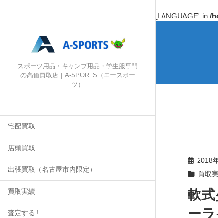
Warning
: Undefined array key "HTTP_ACCEPT_LANGUAGE" in
/h
スポーツ用品・キャンプ用品・学生服専門
の高価買取店｜A-SPORTS（エースポー
ツ）
宅配買取
店頭買取
2018
出張買取（名古屋市内限定）
買取
軟式
買取実績
ーラ
査定する!!