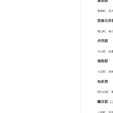
愛知郡
東郷町、長
西春日井
豊山町、春
丹羽郡
大口町、扶
海部郡
七宝町、美
知多郡
阿久比町、
幡豆郡
（
一色町、吉