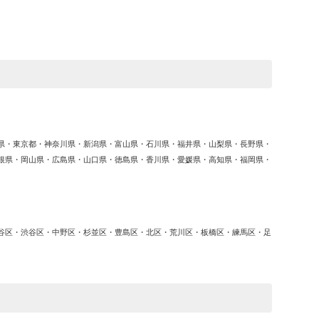
ゴ
リ
ー
県・東京都・神奈川県・新潟県・富山県・石川県・福井県・山梨県・長野県・
根県・岡山県・広島県・山口県・徳島県・香川県・愛媛県・高知県・福岡県・
谷区・渋谷区・中野区・杉並区・豊島区・北区・荒川区・板橋区・練馬区・足