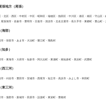
尾張地方（尾張）
区・北区・西区・中村区・中区・昭和区・瑞穂区・熱田区・中川区・港区・南区・守山区・
・尾張旭市・岩倉市・豊明市・日進市・清須市・北名古屋市・長久手市・東郷町・豊山町・
（海部）
西市・弥富市・あま市・大治町・蟹江町・飛島村
（知多）
滑市・東海市・大府市・知多市・阿久比町・東浦町・南知多町・美浜町・武豊町
（西三河）
南市・刈谷市・豊田市・安城市・西尾市・知立市・高浜市・みよし市・幸田町
（東三河）
川市・蒲郡市・新城市・田原市・設楽町・東栄町・豊根村