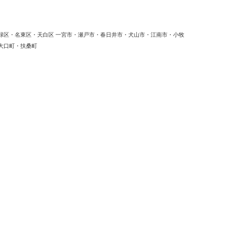
緑区・名東区・天白区 一宮市・瀬戸市・春日井市・犬山市・江南市・小牧
大口町・扶桑町