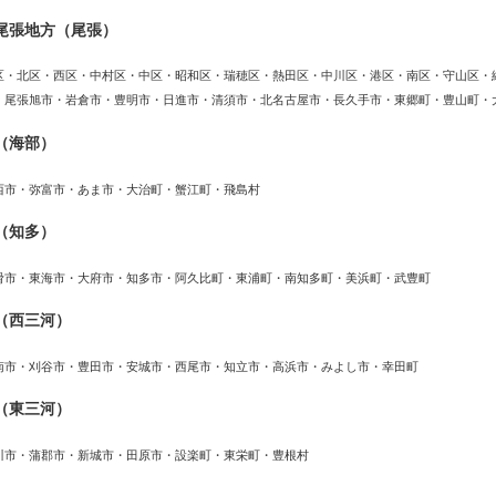
尾張地方（尾張）
区・北区・西区・中村区・中区・昭和区・瑞穂区・熱田区・中川区・港区・南区・守山区・
・尾張旭市・岩倉市・豊明市・日進市・清須市・北名古屋市・長久手市・東郷町・豊山町・
（海部）
西市・弥富市・あま市・大治町・蟹江町・飛島村
（知多）
滑市・東海市・大府市・知多市・阿久比町・東浦町・南知多町・美浜町・武豊町
（西三河）
南市・刈谷市・豊田市・安城市・西尾市・知立市・高浜市・みよし市・幸田町
（東三河）
川市・蒲郡市・新城市・田原市・設楽町・東栄町・豊根村