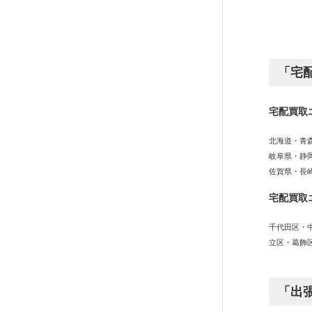
「宅
宅配買取
北海道・青
岐阜県・静
佐賀県・長
宅配買取
千代田区・
立区・葛飾
「出