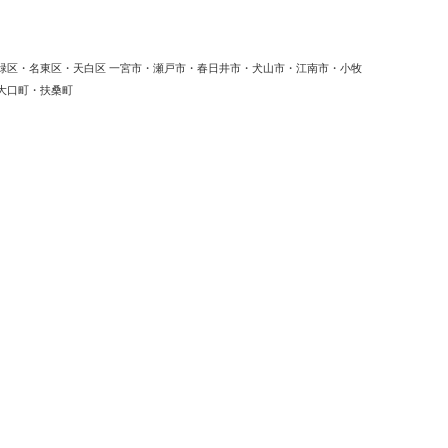
緑区・名東区・天白区 一宮市・瀬戸市・春日井市・犬山市・江南市・小牧
大口町・扶桑町