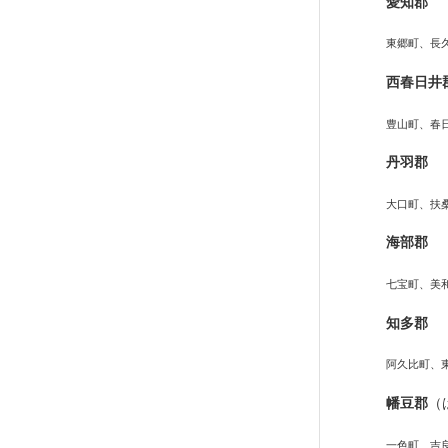
愛知郡
東郷町、長
西春日井
豊山町、春
丹羽郡
大口町、扶
海部郡
七宝町、美
知多郡
阿久比町、
幡豆郡
（
一色町、吉