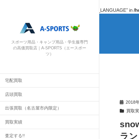
Warning
: Undefined array key "HTTP_ACCEPT_LANGUAGE" in
/h
スポーツ用品・キャンプ用品・学生服専門
の高価買取店｜A-SPORTS（エースポー
ツ）
宅配買取
店頭買取
2018
出張買取（名古屋市内限定）
買取
sn
買取実績
ランド
査定する!!