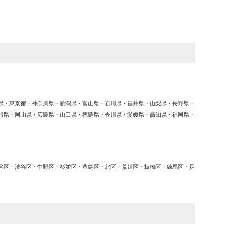
ゴ
リ
ー
県・東京都・神奈川県・新潟県・富山県・石川県・福井県・山梨県・長野県・
根県・岡山県・広島県・山口県・徳島県・香川県・愛媛県・高知県・福岡県・
谷区・渋谷区・中野区・杉並区・豊島区・北区・荒川区・板橋区・練馬区・足