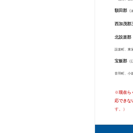
額田郡
（
西加茂郡
北設楽郡
設楽町、東
宝飯郡
（
音羽町、小
※
現在ら
応できな
す。）