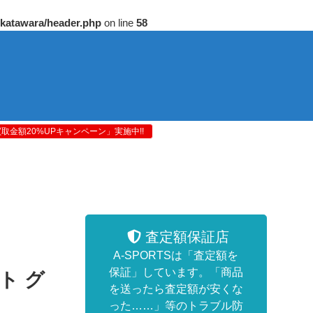
/katawara/header.php
on line
58
金額20%UPキャンペーン」実施中!!
査定額保証店
A-SPORTSは「査定額を
保証」しています。「商品
ト グ
を送ったら査定額が安くな
った……」等のトラブル防