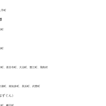
久手町
郡
日町
桑町
和町、甚目寺町、大治町、蟹江町、飛島村
東浦町、南知多町、美浜町、武豊町
はずぐん）
良町、幡豆町