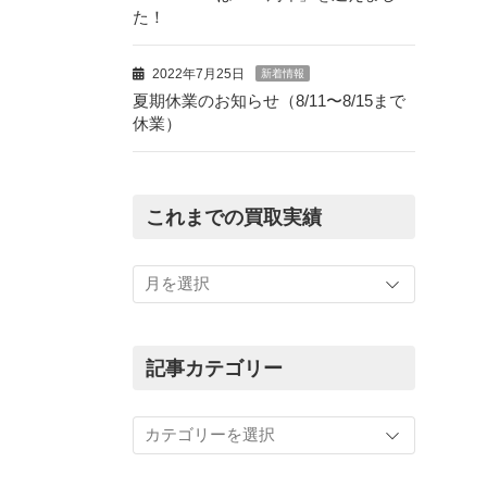
た！
2022年7月25日
新着情報
夏期休業のお知らせ（8/11〜8/15まで
休業）
これまでの買取実績
こ
れ
ま
で
の
記事カテゴリー
買
取
記
実
事
績
カ
テ