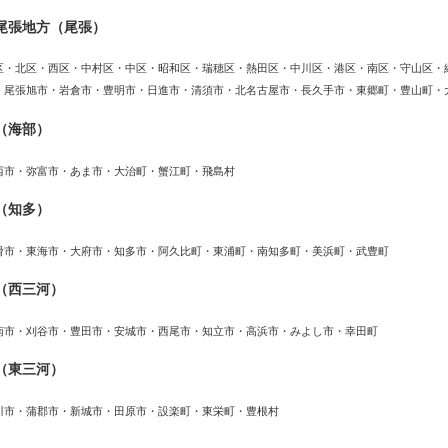
尾張地方（尾張）
区・北区・西区・中村区・中区・昭和区・瑞穂区・熱田区・中川区・港区・南区・守山区・
・尾張旭市・岩倉市・豊明市・日進市・清須市・北名古屋市・長久手市・東郷町・豊山町・
（海部）
西市・弥富市・あま市・大治町・蟹江町・飛島村
（知多）
滑市・東海市・大府市・知多市・阿久比町・東浦町・南知多町・美浜町・武豊町
（西三河）
南市・刈谷市・豊田市・安城市・西尾市・知立市・高浜市・みよし市・幸田町
（東三河）
川市・蒲郡市・新城市・田原市・設楽町・東栄町・豊根村