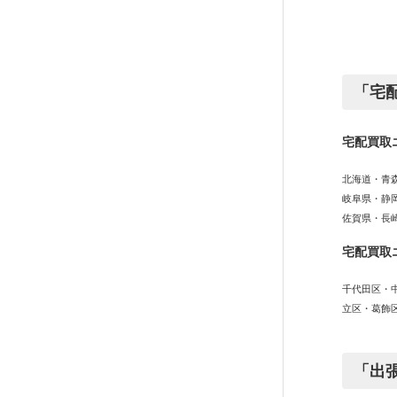
「宅
宅配買取
北海道・青
岐阜県・静
佐賀県・長
宅配買取
千代田区・
立区・葛飾
「出