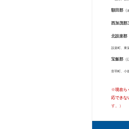
額田郡
（
西加茂郡
北設楽郡
設楽町、東
宝飯郡
（
音羽町、小
※
現在ら
応できな
す。）