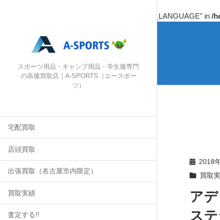
Warning
: Undefined array key "HTTP_ACCEPT_LANGUAGE" in
/h
スポーツ用品・キャンプ用品・学生服専門
の高価買取店｜A-SPORTS（エースポー
ツ）
宅配買取
店頭買取
2018
出張買取（名古屋市内限定）
買取
アデ
買取実績
ステ
査定する!!