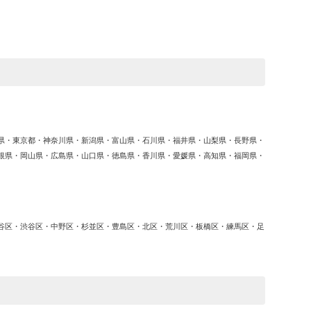
ゴ
リ
ー
県・東京都・神奈川県・新潟県・富山県・石川県・福井県・山梨県・長野県・
根県・岡山県・広島県・山口県・徳島県・香川県・愛媛県・高知県・福岡県・
谷区・渋谷区・中野区・杉並区・豊島区・北区・荒川区・板橋区・練馬区・足