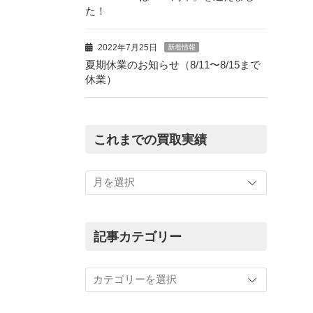
た！
2022年7月25日
新着情報
夏期休業のお知らせ（8/11〜8/15まで
休業）
これまでの買取実績
こ
れ
ま
で
の
記事カテゴリー
買
取
記
実
事
績
カ
テ