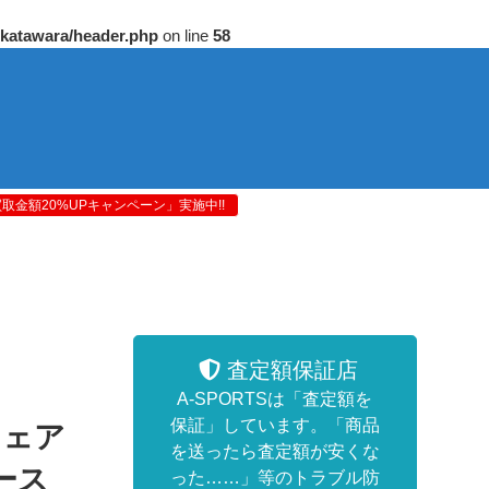
/katawara/header.php
on line
58
金額20%UPキャンペーン」実施中!!
査定額保証店
A-SPORTSは「査定額を
保証」しています。「商品
ウェア
を送ったら査定額が安くな
ース
った……」等のトラブル防