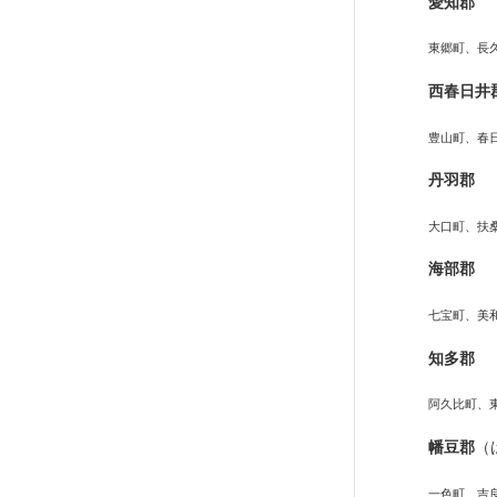
愛知郡
東郷町、長
西春日井
豊山町、春
丹羽郡
大口町、扶
海部郡
七宝町、美
知多郡
阿久比町、
幡豆郡
（
一色町、吉