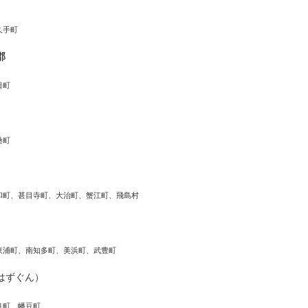
久手町
郡
日町
桑町
和町、甚目寺町、大治町、蟹江町、飛島村
東浦町、南知多町、美浜町、武豊町
はずぐん）
良町、幡豆町