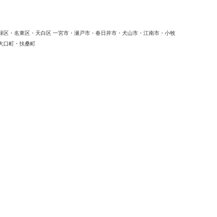
緑区・名東区・天白区 一宮市・瀬戸市・春日井市・犬山市・江南市・小牧
大口町・扶桑町