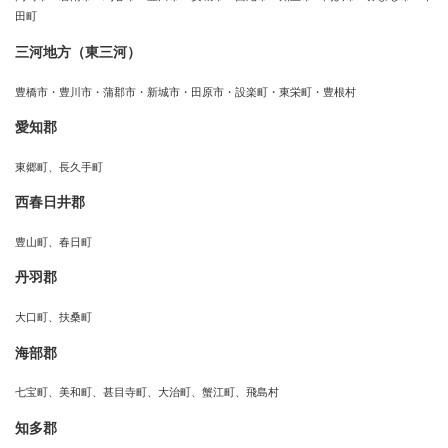
田町
三河地方（東三河）
豊橋市・豊川市・蒲郡市・新城市・田原市・設楽町・東栄町・豊根村
愛知郡
東郷町、長久手町
西春日井郡
豊山町、春日町
丹羽郡
大口町、扶桑町
海部郡
七宝町、美和町、甚目寺町、大治町、蟹江町、飛島村
知多郡