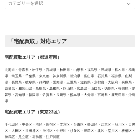
事
実
カ
績
テ
ゴ
リ
ー
「宅配買取」対応エリア
宅配買取エリア（都道府県）
北海道・青森県・岩手県・宮城県・秋田県・山形県・福島県・茨城県・栃木県・群馬
県・埼玉県・千葉県・東京都・神奈川県・新潟県・富山県・石川県・福井県・山梨
県・長野県・岐阜県・静岡県・愛知県・三重県・滋賀県・京都府・大阪府・兵庫県・
奈良県・和歌山県・鳥取県・島根県・岡山県・広島県・山口県・徳島県・香川県・愛
媛県・高知県・福岡県・佐賀県・長崎県・熊本県・大分県・宮崎県・鹿児島県・沖縄
県
宅配買取エリア（東京23区）
千代田区・中央区・港区・新宿区・文京区・台東区・墨田区・江東区・品川区・目黒
区・大田区・世田谷区・渋谷区・中野区・杉並区・豊島区・北区・荒川区・板橋区・
練馬区・足立区・葛飾区・江戸川区