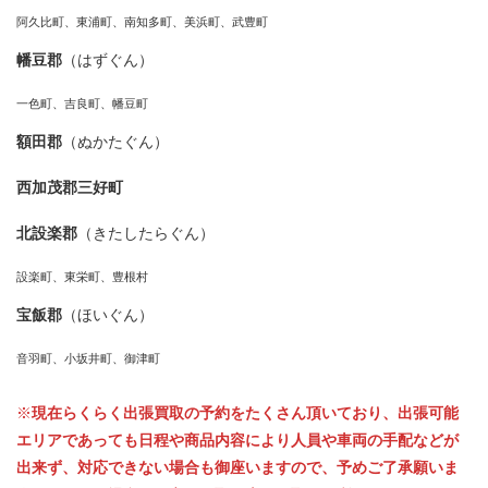
阿久比町、東浦町、南知多町、美浜町、武豊町
幡豆郡
（はずぐん）
一色町、吉良町、幡豆町
額田郡
（ぬかたぐん）
西加茂郡三好町
北設楽郡
（きたしたらぐん）
設楽町、東栄町、豊根村
宝飯郡
（ほいぐん）
音羽町、小坂井町、御津町
※
現在らくらく出張買取の予約をたくさん頂いており、出張可能
エリアであっても日程や商品内容により人員や車両の手配などが
出来ず、対応できない場合も御座いますので、予めご了承願いま