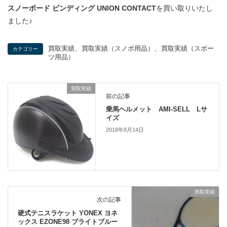
スノーボード ビンディング UNION CONTACT
を買い取りいたし
ました♪
、
、
買取実績
買取実績（スノボ用品）
買取実績（スポー
カテゴリー
ツ用品）
買取実績
前の記事
乗馬ヘルメット AMI-SELL Lサ
イズ
2018年8月14日
買取実績
次の記事
硬式テニスラケット YONEX ヨネ
ックス EZONE98 ブライトブルー