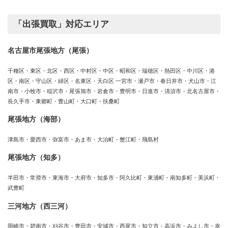
「出張買取」対応エリア
名古屋市尾張地方（尾張）
千種区・東区・北区・西区・中村区・中区・昭和区・瑞穂区・熱田区・中川区・港
区・南区・守山区・緑区・名東区・天白区 一宮市・瀬戸市・春日井市・犬山市・江
南市・小牧市・稲沢市・尾張旭市・岩倉市・豊明市・日進市・清須市・北名古屋市・
長久手市・東郷町・豊山町・大口町・扶桑町
尾張地方（海部）
津島市・愛西市・弥富市・あま市・大治町・蟹江町・飛島村
尾張地方（知多）
半田市・常滑市・東海市・大府市・知多市・阿久比町・東浦町・南知多町・美浜町・
武豊町
三河地方（西三河）
岡崎市・碧南市・刈谷市・豊田市・安城市・西尾市・知立市・高浜市・みよし市・幸