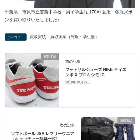
千葉県・市原市立若葉中学校・男子学生服 170A+夏服・冬服ズボ
ンを買い取りいたしました♪
、
買取実績
買取実績（制服・学生服）
カテゴリー
買取実績
前の記事
フットサルシューズ NIKE ティエ
ンポ X プロキシモ IC
2018年10月29日
買取実績
次の記事
ソフトボール JSA レフリーウエア
（キャッチャー防具一式）