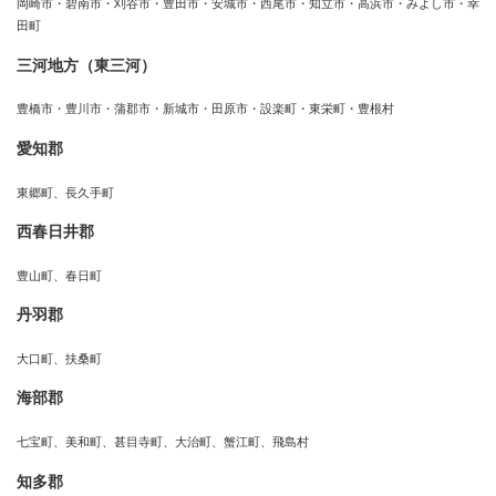
岡崎市・碧南市・刈谷市・豊田市・安城市・西尾市・知立市・高浜市・みよし市・幸
田町
三河地方（東三河）
豊橋市・豊川市・蒲郡市・新城市・田原市・設楽町・東栄町・豊根村
愛知郡
東郷町、長久手町
西春日井郡
豊山町、春日町
丹羽郡
大口町、扶桑町
海部郡
七宝町、美和町、甚目寺町、大治町、蟹江町、飛島村
知多郡