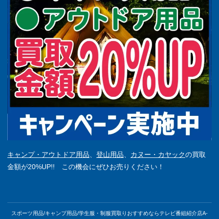
キャンプ・アウトドア用品
、
登山用品
、
カヌー・カヤック
の買取
金額が20%UP!! この機会にぜひお売りください！
スポーツ用品/キャンプ用品/学生服・制服買取りおすすめならテレビ番組紹介店A-