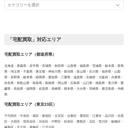
事
実
カ
績
テ
ゴ
リ
ー
「宅配買取」対応エリア
宅配買取エリア（都道府県）
北海道・青森県・岩手県・宮城県・秋田県・山形県・福島県・茨城県・栃木県・群馬
県・埼玉県・千葉県・東京都・神奈川県・新潟県・富山県・石川県・福井県・山梨
県・長野県・岐阜県・静岡県・愛知県・三重県・滋賀県・京都府・大阪府・兵庫県・
奈良県・和歌山県・鳥取県・島根県・岡山県・広島県・山口県・徳島県・香川県・愛
媛県・高知県・福岡県・佐賀県・長崎県・熊本県・大分県・宮崎県・鹿児島県・沖縄
県
宅配買取エリア（東京23区）
千代田区・中央区・港区・新宿区・文京区・台東区・墨田区・江東区・品川区・目黒
区・大田区・世田谷区・渋谷区・中野区・杉並区・豊島区・北区・荒川区・板橋区・
練馬区・足立区・葛飾区・江戸川区