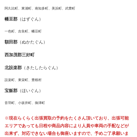
阿久比町、東浦町、南知多町、美浜町、武豊町
幡豆郡
（はずぐん）
一色町、吉良町、幡豆町
額田郡
（ぬかたぐん）
西加茂郡三好町
北設楽郡
（きたしたらぐん）
設楽町、東栄町、豊根村
宝飯郡
（ほいぐん）
音羽町、小坂井町、御津町
※
現在らくらく出張買取の予約をたくさん頂いており、出張可能
エリアであっても日程や商品内容により人員や車両の手配などが
出来ず、対応できない場合も御座いますので、予めご了承願いま