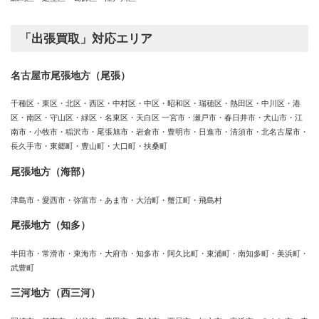
「出張買取」対応エリア
名古屋市尾張地方（尾張）
千種区・東区・北区・西区・中村区・中区・昭和区・瑞穂区・熱田区・中川区・港
区・南区・守山区・緑区・名東区・天白区 一宮市・瀬戸市・春日井市・犬山市・江
南市・小牧市・稲沢市・尾張旭市・岩倉市・豊明市・日進市・清須市・北名古屋市・
長久手市・東郷町・豊山町・大口町・扶桑町
尾張地方（海部）
津島市・愛西市・弥富市・あま市・大治町・蟹江町・飛島村
尾張地方（知多）
半田市・常滑市・東海市・大府市・知多市・阿久比町・東浦町・南知多町・美浜町・
武豊町
三河地方（西三河）