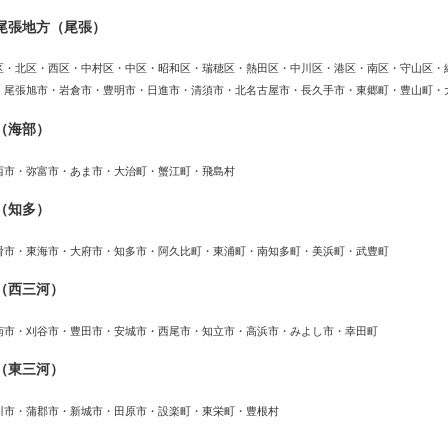
尾張地方（尾張）
区・北区・西区・中村区・中区・昭和区・瑞穂区・熱田区・中川区・港区・南区・守山区・
・尾張旭市・岩倉市・豊明市・日進市・清須市・北名古屋市・長久手市・東郷町・豊山町・
（海部）
西市・弥富市・あま市・大治町・蟹江町・飛島村
（知多）
滑市・東海市・大府市・知多市・阿久比町・東浦町・南知多町・美浜町・武豊町
（西三河）
南市・刈谷市・豊田市・安城市・西尾市・知立市・高浜市・みよし市・幸田町
（東三河）
川市・蒲郡市・新城市・田原市・設楽町・東栄町・豊根村