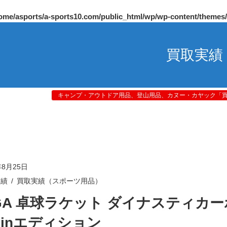
ome/asports/a-sports10.com/public_html/wp/wp-content/themes
買取実績
キャンプ・アウトドア用品、登山用品、カヌー・カヤック「買取
年8月25日
実績
買取実績（スポーツ用品）
IGA 卓球ラケット ダイナスティカ
 Xinエディション