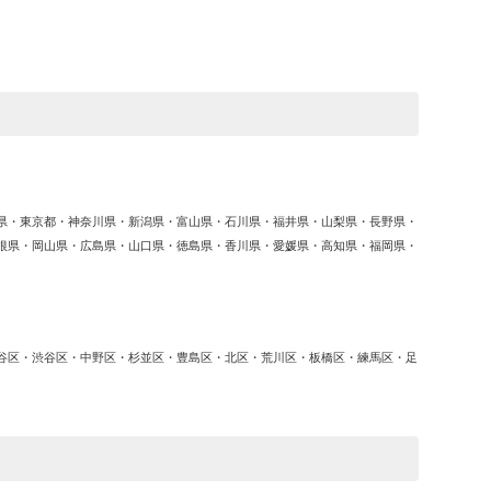
ゴ
リ
ー
県・東京都・神奈川県・新潟県・富山県・石川県・福井県・山梨県・長野県・
根県・岡山県・広島県・山口県・徳島県・香川県・愛媛県・高知県・福岡県・
谷区・渋谷区・中野区・杉並区・豊島区・北区・荒川区・板橋区・練馬区・足