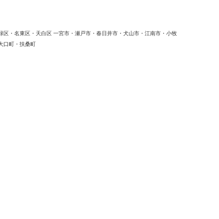
緑区・名東区・天白区 一宮市・瀬戸市・春日井市・犬山市・江南市・小牧
大口町・扶桑町