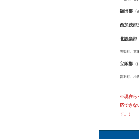
額田郡
（
西加茂郡
北設楽郡
設楽町、東
宝飯郡
（
音羽町、小
※
現在ら
応できな
す。）