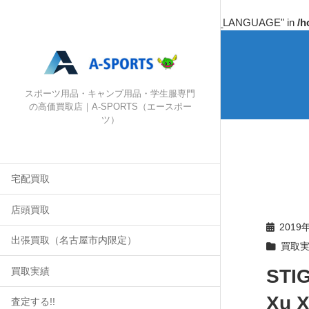
Warning
: Undefined array key "HTTP_ACCEPT_LANGUAGE" in
/h
スポーツ用品・キャンプ用品・学生服専門
の高価買取店｜A-SPORTS（エースポー
ツ）
宅配買取
店頭買取
2019
出張買取（名古屋市内限定）
買取
ST
買取実績
Xu
査定する!!