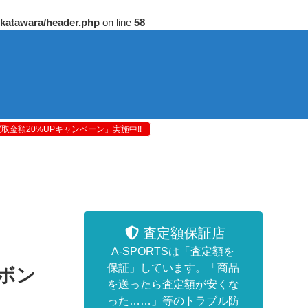
/katawara/header.php
on line
58
金額20%UPキャンペーン」実施中!!
査定額保証店
A-SPORTSは「査定額を
保証」しています。「商品
ーボン
を送ったら査定額が安くな
った……」等のトラブル防