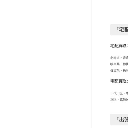
「宅
宅配買取
北海道・青
岐阜県・静
佐賀県・長
宅配買取
千代田区・
立区・葛飾
「出