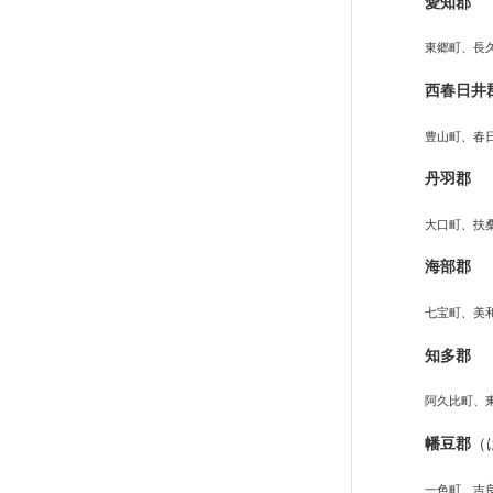
愛知郡
東郷町、長
西春日井
豊山町、春
丹羽郡
大口町、扶
海部郡
七宝町、美
知多郡
阿久比町、
幡豆郡
（
一色町、吉