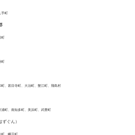
久手町
郡
日町
桑町
和町、甚目寺町、大治町、蟹江町、飛島村
東浦町、南知多町、美浜町、武豊町
はずぐん）
良町、幡豆町