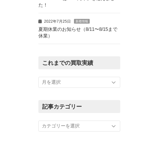
た！
2022年7月25日
新着情報
夏期休業のお知らせ（8/11〜8/15まで
休業）
これまでの買取実績
こ
れ
ま
で
の
記事カテゴリー
買
取
記
実
事
績
カ
テ