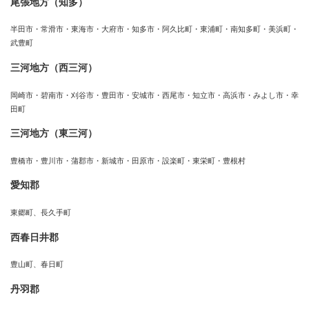
尾張地方（知多）
半田市・常滑市・東海市・大府市・知多市・阿久比町・東浦町・南知多町・美浜町・
武豊町
三河地方（西三河）
岡崎市・碧南市・刈谷市・豊田市・安城市・西尾市・知立市・高浜市・みよし市・幸
田町
三河地方（東三河）
豊橋市・豊川市・蒲郡市・新城市・田原市・設楽町・東栄町・豊根村
愛知郡
東郷町、長久手町
西春日井郡
豊山町、春日町
丹羽郡