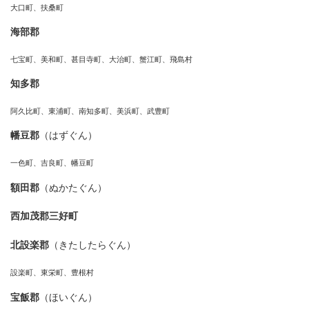
大口町、扶桑町
海部郡
七宝町、美和町、甚目寺町、大治町、蟹江町、飛島村
知多郡
阿久比町、東浦町、南知多町、美浜町、武豊町
幡豆郡
（はずぐん）
一色町、吉良町、幡豆町
額田郡
（ぬかたぐん）
西加茂郡三好町
北設楽郡
（きたしたらぐん）
設楽町、東栄町、豊根村
宝飯郡
（ほいぐん）