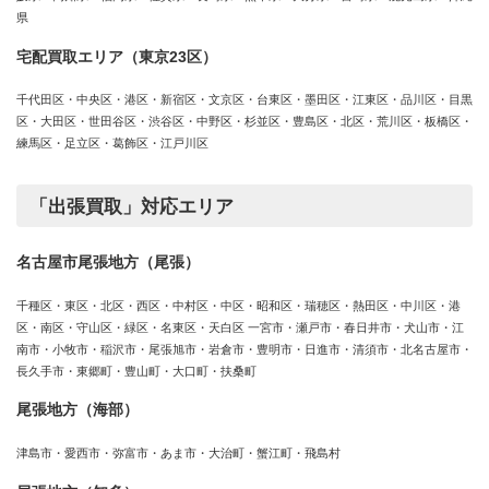
県
宅配買取エリア（東京23区）
千代田区・中央区・港区・新宿区・文京区・台東区・墨田区・江東区・品川区・目黒
区・大田区・世田谷区・渋谷区・中野区・杉並区・豊島区・北区・荒川区・板橋区・
練馬区・足立区・葛飾区・江戸川区
「出張買取」対応エリア
名古屋市尾張地方（尾張）
千種区・東区・北区・西区・中村区・中区・昭和区・瑞穂区・熱田区・中川区・港
区・南区・守山区・緑区・名東区・天白区 一宮市・瀬戸市・春日井市・犬山市・江
南市・小牧市・稲沢市・尾張旭市・岩倉市・豊明市・日進市・清須市・北名古屋市・
長久手市・東郷町・豊山町・大口町・扶桑町
尾張地方（海部）
津島市・愛西市・弥富市・あま市・大治町・蟹江町・飛島村