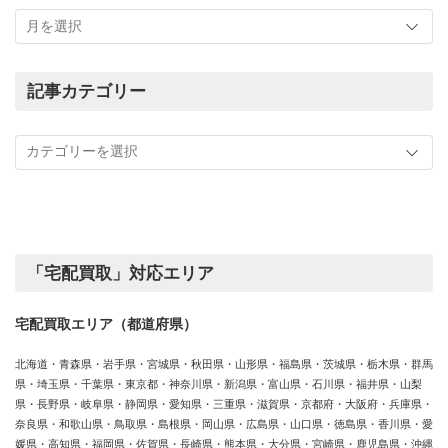
こ
れ
ま
で
の
記事カテゴリー
買
記
取
事
実
カ
績
テ
ゴ
リ
ー
「宅配買取」対応エリア
宅配買取エリア（都道府県）
北海道・青森県・岩手県・宮城県・秋田県・山形県・福島県・茨城県・栃木県・群馬
県・埼玉県・千葉県・東京都・神奈川県・新潟県・富山県・石川県・福井県・山梨
県・長野県・岐阜県・静岡県・愛知県・三重県・滋賀県・京都府・大阪府・兵庫県・
奈良県・和歌山県・鳥取県・島根県・岡山県・広島県・山口県・徳島県・香川県・愛
媛県・高知県・福岡県・佐賀県・長崎県・熊本県・大分県・宮崎県・鹿児島県・沖縄