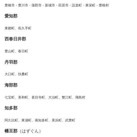
豊橋市・豊川市・蒲郡市・新城市・田原市・設楽町・東栄町・豊根村
愛知郡
東郷町、長久手町
西春日井郡
豊山町、春日町
丹羽郡
大口町、扶桑町
海部郡
七宝町、美和町、甚目寺町、大治町、蟹江町、飛島村
知多郡
阿久比町、東浦町、南知多町、美浜町、武豊町
幡豆郡
（はずぐん）