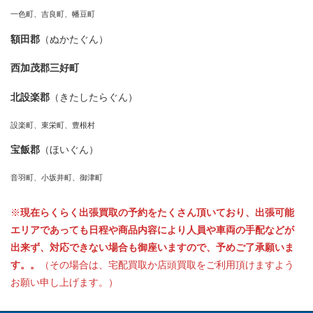
一色町、吉良町、幡豆町
額田郡
（ぬかたぐん）
西加茂郡三好町
北設楽郡
（きたしたらぐん）
設楽町、東栄町、豊根村
宝飯郡
（ほいぐん）
音羽町、小坂井町、御津町
※
現在らくらく出張買取の予約をたくさん頂いており、出張可能
エリアであっても日程や商品内容により人員や車両の手配などが
出来ず、対応できない場合も御座いますので、予めご了承願いま
す。。
（その場合は、宅配買取か店頭買取をご利用頂けますよう
お願い申し上げます。）