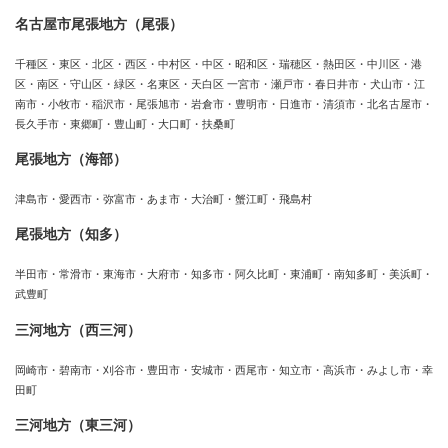
名古屋市尾張地方（尾張）
千種区・東区・北区・西区・中村区・中区・昭和区・瑞穂区・熱田区・中川区・港
区・南区・守山区・緑区・名東区・天白区 一宮市・瀬戸市・春日井市・犬山市・江
南市・小牧市・稲沢市・尾張旭市・岩倉市・豊明市・日進市・清須市・北名古屋市・
長久手市・東郷町・豊山町・大口町・扶桑町
尾張地方（海部）
津島市・愛西市・弥富市・あま市・大治町・蟹江町・飛島村
尾張地方（知多）
半田市・常滑市・東海市・大府市・知多市・阿久比町・東浦町・南知多町・美浜町・
武豊町
三河地方（西三河）
岡崎市・碧南市・刈谷市・豊田市・安城市・西尾市・知立市・高浜市・みよし市・幸
田町
三河地方（東三河）