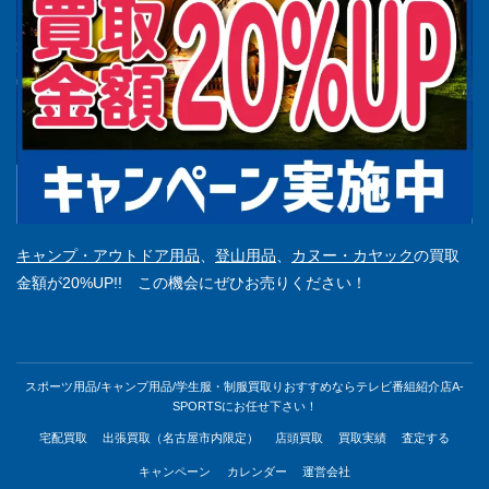
キャンプ・アウトドア用品
、
登山用品
、
カヌー・カヤック
の買取
金額が20%UP!! この機会にぜひお売りください！
スポーツ用品/キャンプ用品/学生服・制服買取りおすすめならテレビ番組紹介店A-
SPORTSにお任せ下さい！
宅配買取
出張買取（名古屋市内限定）
店頭買取
買取実績
査定する
キャンペーン
カレンダー
運営会社