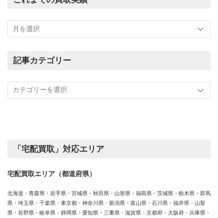
こ
れ
ま
で
の
記事カテゴリー
買
記
取
事
実
カ
績
テ
ゴ
リ
ー
「宅配買取」対応エリア
宅配買取エリア（都道府県）
北海道・青森県・岩手県・宮城県・秋田県・山形県・福島県・茨城県・栃木県・群馬
県・埼玉県・千葉県・東京都・神奈川県・新潟県・富山県・石川県・福井県・山梨
県・長野県・岐阜県・静岡県・愛知県・三重県・滋賀県・京都府・大阪府・兵庫県・