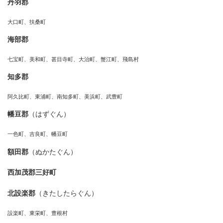
丹羽郡
大口町、扶桑町
海部郡
七宝町、美和町、甚目寺町、大治町、蟹江町、飛島村
知多郡
阿久比町、東浦町、南知多町、美浜町、武豊町
幡豆郡
（はずぐん）
一色町、吉良町、幡豆町
額田郡
（ぬかたぐん）
西加茂郡三好町
北設楽郡
（きたしたらぐん）
設楽町、東栄町、豊根村