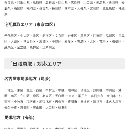
奈良県・和歌山県・鳥取県・島根県・岡山県・広島県・山口県・徳島県・香川県・愛
媛県・高知県・福岡県・佐賀県・長崎県・熊本県・大分県・宮崎県・鹿児島県・沖縄
県
宅配買取エリア（東京23区）
千代田区・中央区・港区・新宿区・文京区・台東区・墨田区・江東区・品川区・目黒
区・大田区・世田谷区・渋谷区・中野区・杉並区・豊島区・北区・荒川区・板橋区・
練馬区・足立区・葛飾区・江戸川区
「出張買取」対応エリア
名古屋市尾張地方（尾張）
千種区・東区・北区・西区・中村区・中区・昭和区・瑞穂区・熱田区・中川区・港
区・南区・守山区・緑区・名東区・天白区 一宮市・瀬戸市・春日井市・犬山市・江
南市・小牧市・稲沢市・尾張旭市・岩倉市・豊明市・日進市・清須市・北名古屋市・
長久手市・東郷町・豊山町・大口町・扶桑町
尾張地方（海部）