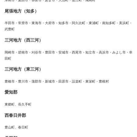
津島市・愛西市・弥富市・あま市・大治町・蟹江町・飛島村
尾張地方（知多）
半田市・常滑市・東海市・大府市・知多市・阿久比町・東浦町・南知多町・美浜町・
武豊町
三河地方（西三河）
岡崎市・碧南市・刈谷市・豊田市・安城市・西尾市・知立市・高浜市・みよし市・幸
田町
三河地方（東三河）
豊橋市・豊川市・蒲郡市・新城市・田原市・設楽町・東栄町・豊根村
愛知郡
東郷町、長久手町
西春日井郡
豊山町、春日町