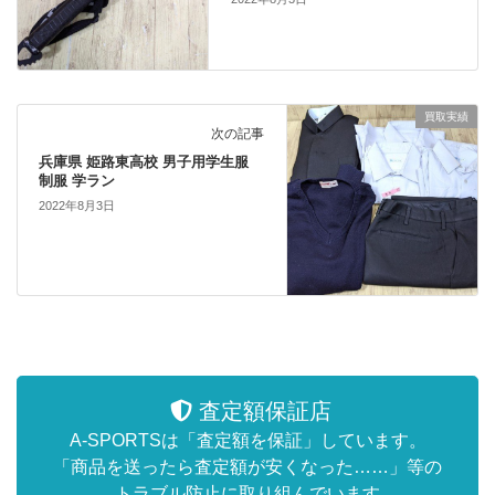
買取実績
次の記事
兵庫県 姫路東高校 男子用学生服
制服 学ラン
2022年8月3日
査定額保証店
A-SPORTSは「査定額を保証」しています。
「商品を送ったら査定額が安くなった……」等の
トラブル防止に取り組んでいます