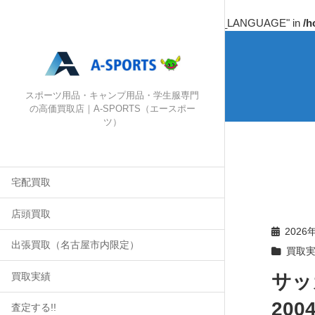
Warning
: Undefined array key "HTTP_ACCEPT_LANGUAGE" in
/h
スポーツ用品・キャンプ用品・学生服専門
の高価買取店｜A-SPORTS（エースポー
ツ）
宅配買取
店頭買取
2026
出張買取（名古屋市内限定）
買取
サッ
買取実績
20
査定する!!