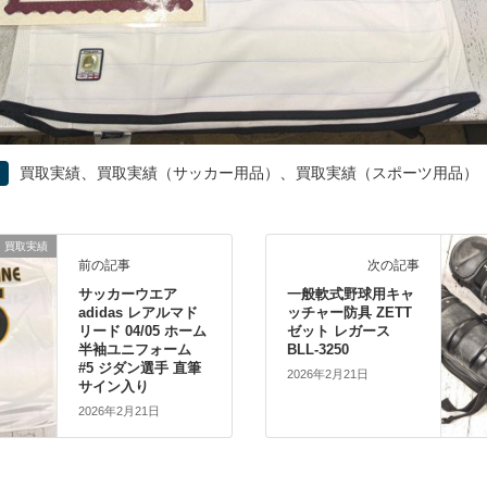
、
、
買取実績
買取実績（サッカー用品）
買取実績（スポーツ用品）
買取実績
前の記事
次の記事
サッカーウエア
一般軟式野球用キャ
adidas レアルマド
ッチャー防具 ZETT
リード 04/05 ホーム
ゼット レガース
半袖ユニフォーム
BLL-3250
#5 ジダン選手 直筆
2026年2月21日
サイン入り
2026年2月21日