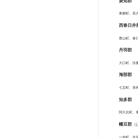
愛知郡
東郷町、長
西春日井
豊山町、春
丹羽郡
大口町、扶
海部郡
七宝町、美
知多郡
阿久比町、
幡豆郡
（
一色町、吉