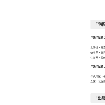
「宅
宅配買取
北海道・青
岐阜県・静
佐賀県・長
宅配買取
千代田区・
立区・葛飾
「出