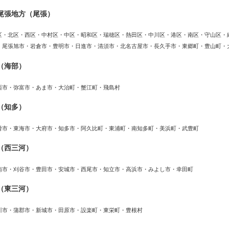
尾張地方（尾張）
区・北区・西区・中村区・中区・昭和区・瑞穂区・熱田区・中川区・港区・南区・守山区・
・尾張旭市・岩倉市・豊明市・日進市・清須市・北名古屋市・長久手市・東郷町・豊山町・
（海部）
西市・弥富市・あま市・大治町・蟹江町・飛島村
（知多）
滑市・東海市・大府市・知多市・阿久比町・東浦町・南知多町・美浜町・武豊町
（西三河）
南市・刈谷市・豊田市・安城市・西尾市・知立市・高浜市・みよし市・幸田町
（東三河）
川市・蒲郡市・新城市・田原市・設楽町・東栄町・豊根村