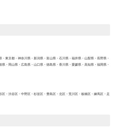
ゴ
リ
ー
県・東京都・神奈川県・新潟県・富山県・石川県・福井県・山梨県・長野県・
根県・岡山県・広島県・山口県・徳島県・香川県・愛媛県・高知県・福岡県・
谷区・渋谷区・中野区・杉並区・豊島区・北区・荒川区・板橋区・練馬区・足