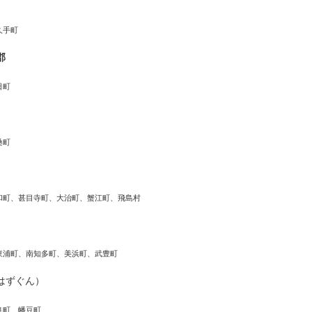
久手町
郡
日町
桑町
和町、甚目寺町、大治町、蟹江町、飛島村
東浦町、南知多町、美浜町、武豊町
はずぐん）
良町、幡豆町