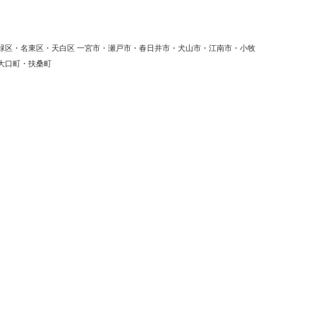
緑区・名東区・天白区 一宮市・瀬戸市・春日井市・犬山市・江南市・小牧
大口町・扶桑町