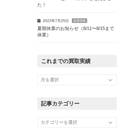
た！
2022年7月25日
新着情報
夏期休業のお知らせ（8/11〜8/15まで
休業）
これまでの買取実績
こ
れ
ま
で
の
記事カテゴリー
買
取
記
実
事
績
カ
テ