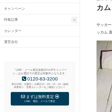
カム
キャンペーン
特集記事
サッカーウ
カレンダー
ッカム 
運営会社
「LINE・メール査定金額10％UPキャンペー
ン」はお電話での査定は対象外となります。
0120-83-3200
受付日時：火曜日～土曜日10：00～15：00（臨時
休業有り・営業カレンダーをご確認ください）
まずは無料査定
LINE、電話、メールで査定