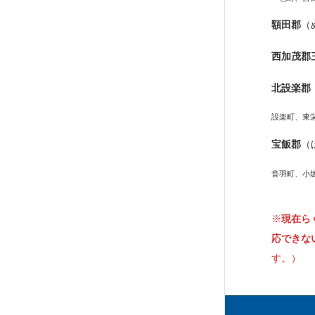
額田郡
（
西加茂郡
北設楽郡
設楽町、東
宝飯郡
（
音羽町、小
※
現在ら
応できな
す。）