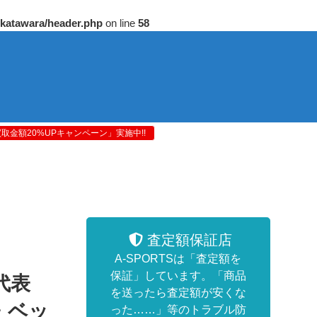
/katawara/header.php
on line
58
金額20%UPキャンペーン」実施中!!
査定額保証店
A-SPORTSは「査定額を
保証」しています。「商品
代表
を送ったら査定額が安くな
・ベッ
った……」等のトラブル防