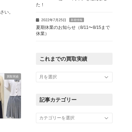
た！
下さい。
2022年7月25日
新着情報
夏期休業のお知らせ（8/11〜8/15まで
休業）
これまでの買取実績
こ
れ
買取実績
ま
で
の
記事カテゴリー
買
取
記
実
事
績
カ
テ