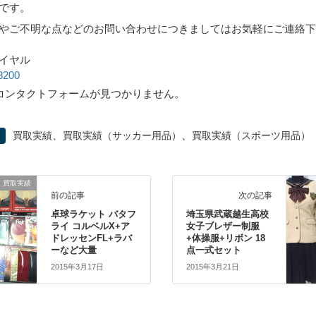
です。
やご不明な点などのお問い合わせにつきましてはお気軽にご連絡
イヤル
3200
コンタクトフォームが見つかりません。
、
、
買取実績
買取実績（サッカー用品）
買取実績（スポーツ用品）
買取実績
前の記事
次の記事
卓球ラケット バタフ
埼玉県武蔵越生高校
ライ コルベルX+ア
女子ブレザー制服
ドレッセンFL+ラバ
+体操服+リボン 18
ーなど大量
点一式セット
2015年3月17日
2015年3月21日