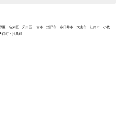
緑区・名東区・天白区 一宮市・瀬戸市・春日井市・犬山市・江南市・小牧
大口町・扶桑町