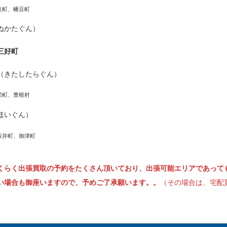
良町、幡豆町
ぬかたぐん）
三好町
（きたしたらぐん）
栄町、豊根村
ほいぐん）
坂井町、御津町
くらく出張買取の予約をたくさん頂いており、出張可能エリアであって
い場合も御座いますので、予めご了承願います。。
（その場合は、宅配