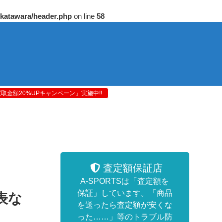
/katawara/header.php
on line
58
金額20%UPキャンペーン」実施中!!
査定額保証店
A-SPORTSは「査定額を
保証」しています。「商品
表な
を送ったら査定額が安くな
った……」等のトラブル防