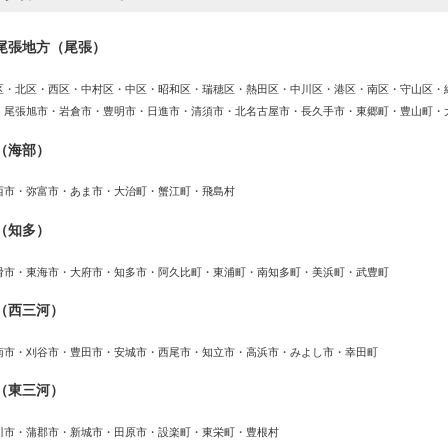
尾張地方（尾張）
区・北区・西区・中村区・中区・昭和区・瑞穂区・熱田区・中川区・港区・南区・守山区・
・尾張旭市・岩倉市・豊明市・日進市・清須市・北名古屋市・長久手市・東郷町・豊山町・
（海部）
西市・弥富市・あま市・大治町・蟹江町・飛島村
（知多）
滑市・東海市・大府市・知多市・阿久比町・東浦町・南知多町・美浜町・武豊町
（西三河）
南市・刈谷市・豊田市・安城市・西尾市・知立市・高浜市・みよし市・幸田町
（東三河）
川市・蒲郡市・新城市・田原市・設楽町・東栄町・豊根村