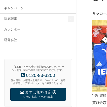
キャンペーン
サッカー
特集記事
カレンダー
運営会社
「LINE・メール査定金額10％UPキャンペー
ン」はお電話での査定は対象外となります。
0120-83-3200
受付日時：火曜日～土曜日10：00～15：00（臨時
休業有り・営業カレンダーをご確認ください）
まずは無料査定
宅配買取
LINE、電話、メールで査定
買取金額