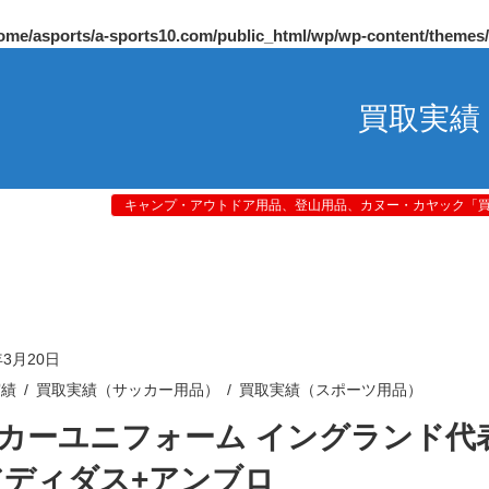
ome/asports/a-sports10.com/public_html/wp/wp-content/themes
買取実績
キャンプ・アウトドア用品、登山用品、カヌー・カヤック「買取
年3月20日
実績
買取実績（サッカー用品）
買取実績（スポーツ用品）
カーユニフォーム イングランド代
アディダス+アンブロ