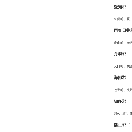
愛知郡
東郷町、長
西春日井
豊山町、春
丹羽郡
大口町、扶
海部郡
七宝町、美
知多郡
阿久比町、
幡豆郡
（