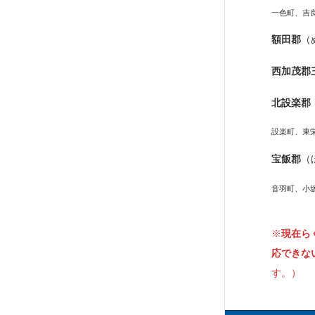
一色町、吉
額田郡
（
西加茂郡
北設楽郡
設楽町、東
宝飯郡
（
音羽町、小
※
現在ら
応できな
す。）