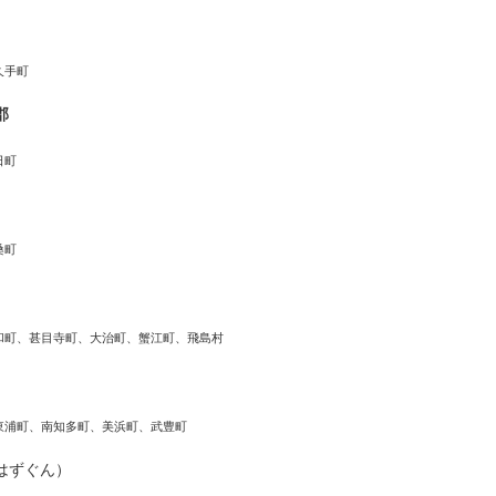
久手町
郡
日町
桑町
和町、甚目寺町、大治町、蟹江町、飛島村
東浦町、南知多町、美浜町、武豊町
はずぐん）