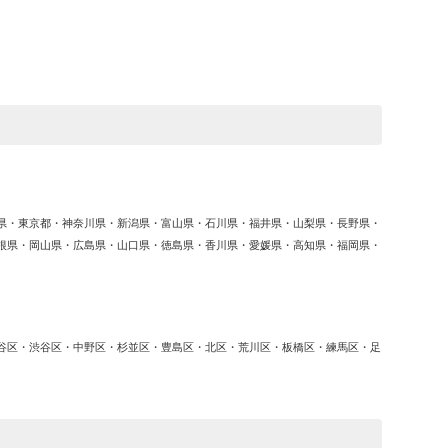
ゴ
リ
ー
県・東京都・神奈川県・新潟県・富山県・石川県・福井県・山梨県・長野県・
根県・岡山県・広島県・山口県・徳島県・香川県・愛媛県・高知県・福岡県・
谷区・渋谷区・中野区・杉並区・豊島区・北区・荒川区・板橋区・練馬区・足