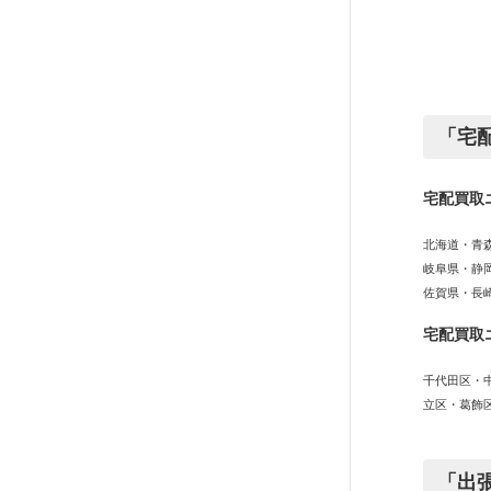
「宅
宅配買取
北海道・青
岐阜県・静
佐賀県・長
宅配買取
千代田区・
立区・葛飾
「出