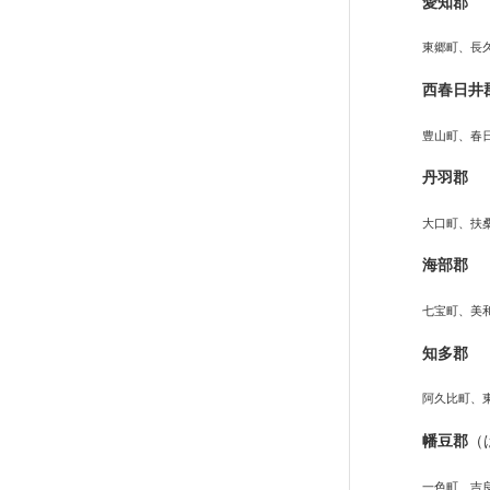
愛知郡
東郷町、長
西春日井
豊山町、春
丹羽郡
大口町、扶
海部郡
七宝町、美
知多郡
阿久比町、
幡豆郡
（
一色町、吉