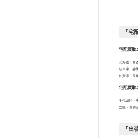
「宅
宅配買取
北海道・青
岐阜県・静
佐賀県・長
宅配買取
千代田区・
立区・葛飾
「出