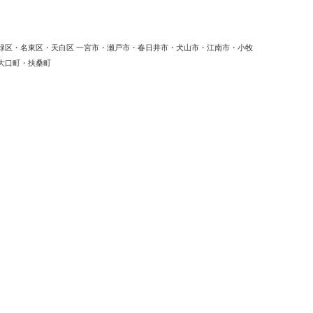
緑区・名東区・天白区 一宮市・瀬戸市・春日井市・犬山市・江南市・小牧
大口町・扶桑町