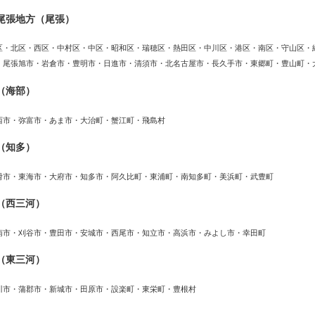
尾張地方（尾張）
区・北区・西区・中村区・中区・昭和区・瑞穂区・熱田区・中川区・港区・南区・守山区・
・尾張旭市・岩倉市・豊明市・日進市・清須市・北名古屋市・長久手市・東郷町・豊山町・
（海部）
西市・弥富市・あま市・大治町・蟹江町・飛島村
（知多）
滑市・東海市・大府市・知多市・阿久比町・東浦町・南知多町・美浜町・武豊町
（西三河）
南市・刈谷市・豊田市・安城市・西尾市・知立市・高浜市・みよし市・幸田町
（東三河）
川市・蒲郡市・新城市・田原市・設楽町・東栄町・豊根村