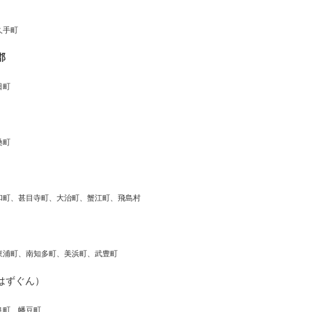
久手町
郡
日町
桑町
和町、甚目寺町、大治町、蟹江町、飛島村
東浦町、南知多町、美浜町、武豊町
はずぐん）
良町、幡豆町