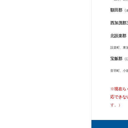
額田郡
（
西加茂郡
北設楽郡
設楽町、東
宝飯郡
（
音羽町、小
※
現在ら
応できな
す。）