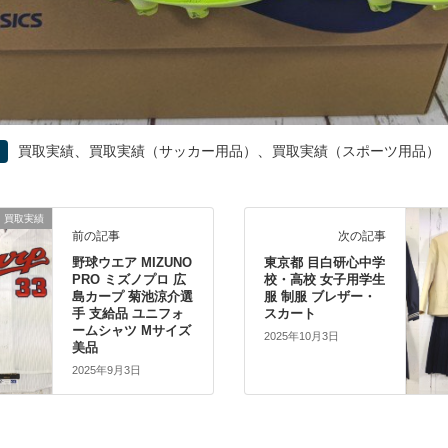
、
、
買取実績
買取実績（サッカー用品）
買取実績（スポーツ用品）
買取実績
前の記事
次の記事
野球ウエア MIZUNO
東京都 目白研心中学
PRO ミズノプロ 広
校・高校 女子用学生
島カープ 菊池涼介選
服 制服 ブレザー・
手 支給品 ユニフォ
スカート
ームシャツ Mサイズ
2025年10月3日
美品
2025年9月3日