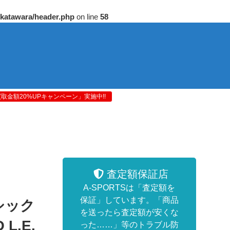
/katawara/header.php
on line
58
金額20%UPキャンペーン」実施中!!
査定額保証店
A-SPORTSは「査定額を
保証」しています。「商品
シック
を送ったら査定額が安くな
 L.E.
った……」等のトラブル防