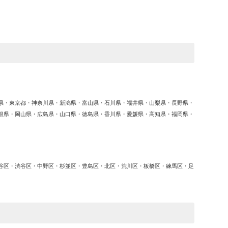
ゴ
リ
ー
県・東京都・神奈川県・新潟県・富山県・石川県・福井県・山梨県・長野県・
根県・岡山県・広島県・山口県・徳島県・香川県・愛媛県・高知県・福岡県・
谷区・渋谷区・中野区・杉並区・豊島区・北区・荒川区・板橋区・練馬区・足