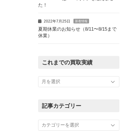
た！
2022年7月25日
新着情報
夏期休業のお知らせ（8/11〜8/15まで
休業）
これまでの買取実績
こ
れ
ま
で
の
記事カテゴリー
買
取
記
実
事
績
カ
テ