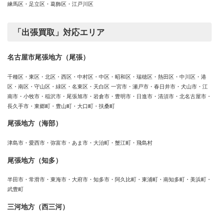
練馬区・足立区・葛飾区・江戸川区
「出張買取」対応エリア
名古屋市尾張地方（尾張）
千種区・東区・北区・西区・中村区・中区・昭和区・瑞穂区・熱田区・中川区・港
区・南区・守山区・緑区・名東区・天白区 一宮市・瀬戸市・春日井市・犬山市・江
南市・小牧市・稲沢市・尾張旭市・岩倉市・豊明市・日進市・清須市・北名古屋市・
長久手市・東郷町・豊山町・大口町・扶桑町
尾張地方（海部）
津島市・愛西市・弥富市・あま市・大治町・蟹江町・飛島村
尾張地方（知多）
半田市・常滑市・東海市・大府市・知多市・阿久比町・東浦町・南知多町・美浜町・
武豊町
三河地方（西三河）