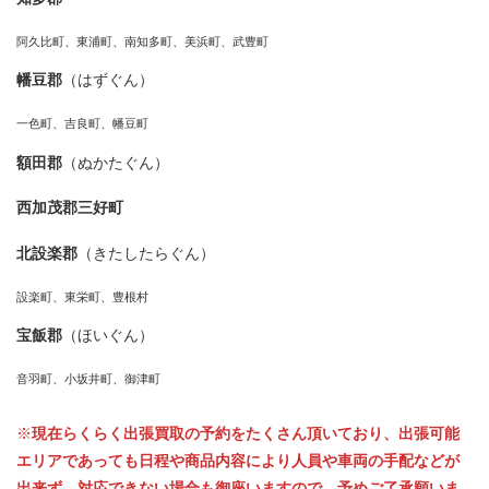
阿久比町、東浦町、南知多町、美浜町、武豊町
幡豆郡
（はずぐん）
一色町、吉良町、幡豆町
額田郡
（ぬかたぐん）
西加茂郡三好町
北設楽郡
（きたしたらぐん）
設楽町、東栄町、豊根村
宝飯郡
（ほいぐん）
音羽町、小坂井町、御津町
※
現在らくらく出張買取の予約をたくさん頂いており、出張可能
エリアであっても日程や商品内容により人員や車両の手配などが
出来ず、対応できない場合も御座いますので、予めご了承願いま