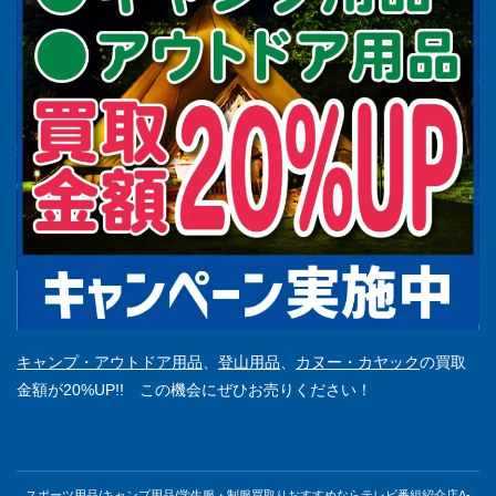
キャンプ・アウトドア用品
、
登山用品
、
カヌー・カヤック
の買取
金額が20%UP!! この機会にぜひお売りください！
スポーツ用品/キャンプ用品/学生服・制服買取りおすすめならテレビ番組紹介店A-