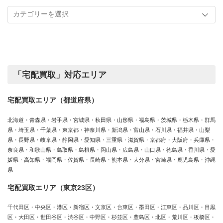
記
取
事
実
カ
績
テ
ゴ
リ
ー
「宅配買取」対応エリア
宅配買取エリア（都道府県）
北海道・青森県・岩手県・宮城県・秋田県・山形県・福島県・茨城県・栃木県・群馬
県・埼玉県・千葉県・東京都・神奈川県・新潟県・富山県・石川県・福井県・山梨
県・長野県・岐阜県・静岡県・愛知県・三重県・滋賀県・京都府・大阪府・兵庫県・
奈良県・和歌山県・鳥取県・島根県・岡山県・広島県・山口県・徳島県・香川県・愛
媛県・高知県・福岡県・佐賀県・長崎県・熊本県・大分県・宮崎県・鹿児島県・沖縄
県
宅配買取エリア（東京23区）
千代田区・中央区・港区・新宿区・文京区・台東区・墨田区・江東区・品川区・目黒
区・大田区・世田谷区・渋谷区・中野区・杉並区・豊島区・北区・荒川区・板橋区・