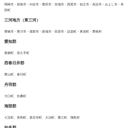
岡崎市・碧南市・刈谷市・豊田市・安城市・西尾市・知立市・高浜市・みよし市・幸
田町
三河地方（東三河）
豊橋市・豊川市・蒲郡市・新城市・田原市・設楽町・東栄町・豊根村
愛知郡
東郷町、長久手町
西春日井郡
豊山町、春日町
丹羽郡
大口町、扶桑町
海部郡
七宝町、美和町、甚目寺町、大治町、蟹江町、飛島村
知多郡