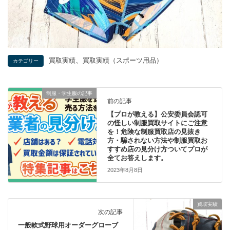
、
買取実績
買取実績（スポーツ用品）
カテゴリー
制服・学生服の記事
前の記事
【プロが教える】公安委員会認可
の怪しい制服買取サイトにご注意
を！危険な制服買取店の見抜き
方・騙されない方法や制服買取お
すすめ店の見分け方ついてプロが
全てお答えします。
2023年8月8日
買取実績
次の記事
一般軟式野球用オーダーグローブ