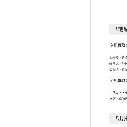
「宅
宅配買取
北海道・青
岐阜県・静
佐賀県・長
宅配買取
千代田区・
立区・葛飾
「出