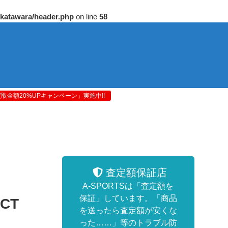
/katawara/header.php
on line
58
金額20%UPキャンペーン」実施中!!
査定額保証店
A-SPORTSは「査定額を
保証」しています。「商品
ECT
を送ったら査定額が安くな
った……」等のトラブル防