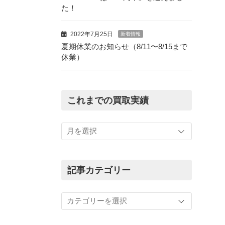
た！
2022年7月25日
新着情報
夏期休業のお知らせ（8/11〜8/15まで
休業）
これまでの買取実績
こ
れ
ま
で
の
記事カテゴリー
買
取
記
実
事
績
カ
テ