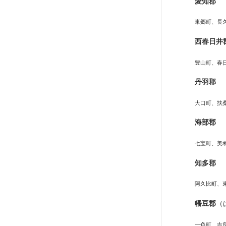
愛知郡
東郷町、長
西春日井
豊山町、春
丹羽郡
大口町、扶
海部郡
七宝町、美
知多郡
阿久比町、
幡豆郡
（
一色町、吉