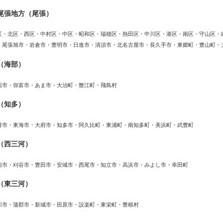
尾張地方（尾張）
区・北区・西区・中村区・中区・昭和区・瑞穂区・熱田区・中川区・港区・南区・守山区・
・尾張旭市・岩倉市・豊明市・日進市・清須市・北名古屋市・長久手市・東郷町・豊山町・
（海部）
西市・弥富市・あま市・大治町・蟹江町・飛島村
（知多）
滑市・東海市・大府市・知多市・阿久比町・東浦町・南知多町・美浜町・武豊町
（西三河）
南市・刈谷市・豊田市・安城市・西尾市・知立市・高浜市・みよし市・幸田町
（東三河）
川市・蒲郡市・新城市・田原市・設楽町・東栄町・豊根村