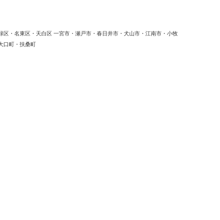
緑区・名東区・天白区 一宮市・瀬戸市・春日井市・犬山市・江南市・小牧
大口町・扶桑町