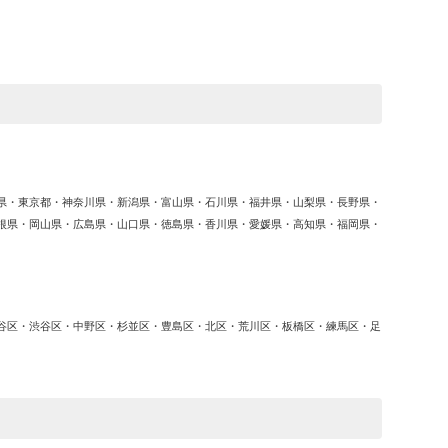
ゴ
リ
ー
県・東京都・神奈川県・新潟県・富山県・石川県・福井県・山梨県・長野県・
根県・岡山県・広島県・山口県・徳島県・香川県・愛媛県・高知県・福岡県・
谷区・渋谷区・中野区・杉並区・豊島区・北区・荒川区・板橋区・練馬区・足