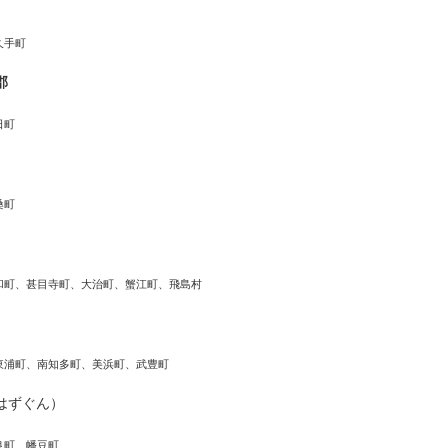
久手町
郡
日町
桑町
和町、甚目寺町、大治町、蟹江町、飛島村
東浦町、南知多町、美浜町、武豊町
はずぐん）
良町、幡豆町