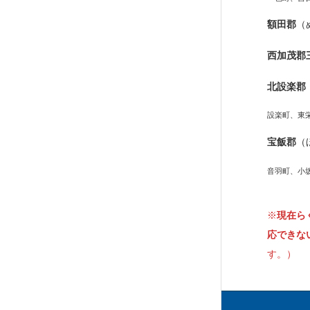
額田郡
（
西加茂郡
北設楽郡
設楽町、東
宝飯郡
（
音羽町、小
※
現在ら
応できな
す。）