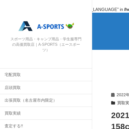
Warning
: Undefined array key "HTTP_ACCEPT_LANGUAGE" in
/h
スポーツ用品・キャンプ用品・学生服専門
の高価買取店｜A-SPORTS（エースポー
ツ）
宅配買取
店頭買取
2022
出張買取（名古屋市内限定）
買取
202
買取実績
15
査定する!!