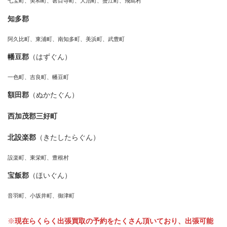
七宝町、美和町、甚目寺町、大治町、蟹江町、飛島村
知多郡
阿久比町、東浦町、南知多町、美浜町、武豊町
幡豆郡
（はずぐん）
一色町、吉良町、幡豆町
額田郡
（ぬかたぐん）
西加茂郡三好町
北設楽郡
（きたしたらぐん）
設楽町、東栄町、豊根村
宝飯郡
（ほいぐん）
音羽町、小坂井町、御津町
※
現在らくらく出張買取の予約をたくさん頂いており、出張可能