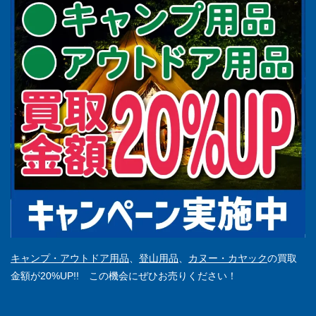
キャンプ・アウトドア用品
、
登山用品
、
カヌー・カヤック
の買取
金額が20%UP!! この機会にぜひお売りください！