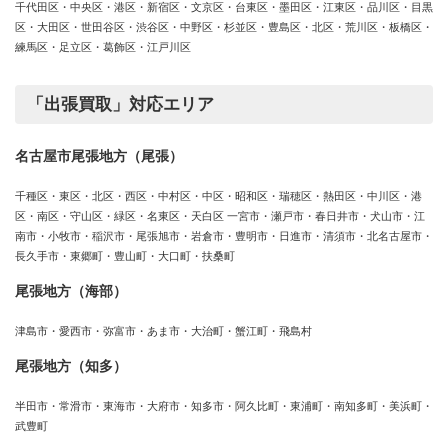
千代田区・中央区・港区・新宿区・文京区・台東区・墨田区・江東区・品川区・目黒
区・大田区・世田谷区・渋谷区・中野区・杉並区・豊島区・北区・荒川区・板橋区・
練馬区・足立区・葛飾区・江戸川区
「出張買取」対応エリア
名古屋市尾張地方（尾張）
千種区・東区・北区・西区・中村区・中区・昭和区・瑞穂区・熱田区・中川区・港
区・南区・守山区・緑区・名東区・天白区 一宮市・瀬戸市・春日井市・犬山市・江
南市・小牧市・稲沢市・尾張旭市・岩倉市・豊明市・日進市・清須市・北名古屋市・
長久手市・東郷町・豊山町・大口町・扶桑町
尾張地方（海部）
津島市・愛西市・弥富市・あま市・大治町・蟹江町・飛島村
尾張地方（知多）
半田市・常滑市・東海市・大府市・知多市・阿久比町・東浦町・南知多町・美浜町・
武豊町