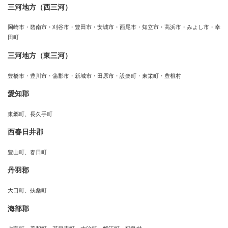
三河地方（西三河）
岡崎市・碧南市・刈谷市・豊田市・安城市・西尾市・知立市・高浜市・みよし市・幸
田町
三河地方（東三河）
豊橋市・豊川市・蒲郡市・新城市・田原市・設楽町・東栄町・豊根村
愛知郡
東郷町、長久手町
西春日井郡
豊山町、春日町
丹羽郡
大口町、扶桑町
海部郡