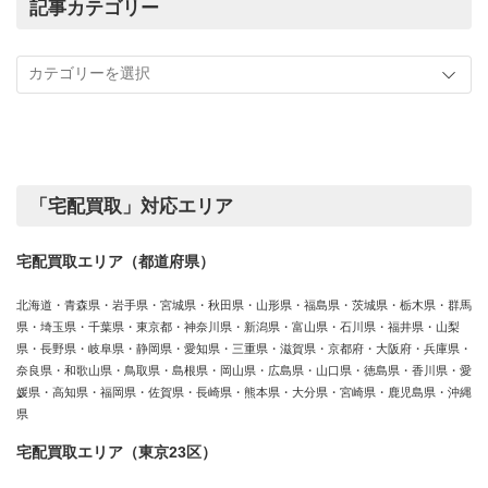
の
記事カテゴリー
買
記
取
事
実
カ
績
テ
ゴ
リ
ー
「宅配買取」対応エリア
宅配買取エリア（都道府県）
北海道・青森県・岩手県・宮城県・秋田県・山形県・福島県・茨城県・栃木県・群馬
県・埼玉県・千葉県・東京都・神奈川県・新潟県・富山県・石川県・福井県・山梨
県・長野県・岐阜県・静岡県・愛知県・三重県・滋賀県・京都府・大阪府・兵庫県・
奈良県・和歌山県・鳥取県・島根県・岡山県・広島県・山口県・徳島県・香川県・愛
媛県・高知県・福岡県・佐賀県・長崎県・熊本県・大分県・宮崎県・鹿児島県・沖縄
県
宅配買取エリア（東京23区）