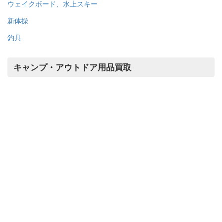
競泳水着
バレエ
バスケットボール
スケボー
アーチェリー
乗馬用品・馬具
ソフトテニス
スキューバダイビング
ボクシング
ダーツ
ビリヤード
ソフトボール
バレーボール