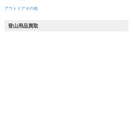
アウトドア・キャンプ用品TOP
テント
タープ
ランタン
テーブル
チェア