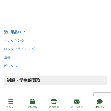
焚き火台・グリル
バーナー・コンロ
クッカー・ダッチオーブン
シュラフ・ハンモック
ラフティング
カヤック・カヌー
天体望遠鏡
アウトドアその他
登山用品買取
メニュー
宅配買取
店頭買取
メール査定
LINE査定