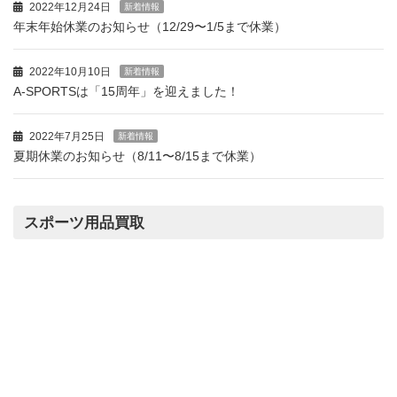
「商品を送ったら査定額が安くなった……」等の
トラブル防止に取り組んでいます
営業カレンダー
急なお休みや時間変更について・・・現在A-SPORTSでは子育て
世代の従業員が多く、当日であっても急な営業日時の変更も御座
いますので、大変ご迷惑をお掛けしますが、ご来店の際には営業
カレンダーをご確認の上、お越し頂けますようお願い申し上げま
す。