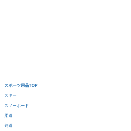
営業カレンダーはこちら
お知らせ
2023年4月10日
新着情報
GW休業のお知らせ（5/3〜5/9まで休業）
2022年12月24日
新着情報
年末年始休業のお知らせ（12/29〜1/5まで休業）
2022年10月10日
新着情報
A-SPORTSは「15周年」を迎えました！
2022年7月25日
新着情報
夏期休業のお知らせ（8/11〜8/15まで休業）