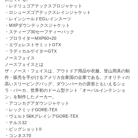
・GORE-TEX(ゴアテックス) ライトスパッツロング
・ストームクルーザー ジャケット＆パンツ
・レインダンサー ジャケット＆パンツ
・レイントレッカー ジャケット＆パンツ
カリマー
カリマーとは
イギリスの国旗「ユニオンジャック」をモチーフにしたロゴ。年
齢幅が無く山に行けばほとんどのクライマー達が使っているのを
見かけるほどである。一時期は憧れのブラント的存在であったメ
ーカー。
・ridge40type1(リッジ40タイプ1)
・ridge 25(リッジ25)
・dale 28(デール28)
・ridgeSL30type2(リッジSL30 タイプ2)
・sector25(セクター25)
・spike20(スパイク20)
・サミットプロジャケット