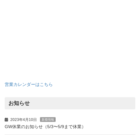
✔︎メールフォーム送信後、2営業日以内に当店から
の返信がない場合は、お手数ですが当店までご連絡
ください。
送信ボタンが押せないときは、
「こちらをクリッ
ク」
して、直接メールをお送りください。
査定額保証店
A-SPORTSは「査定額を保証」しています。