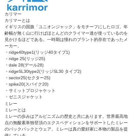
モンベル
モンベルとは
“Light & Fast”“Function is Beauty”をコンセプトにテント、バック
パック、寝袋、登山靴、レインウェア等各種アウトドア商品を扱
っている。高温多湿の日本の気候に合った、アウトドア用品の開
発とアウトドアスポーツの普及に努め、アウトドア愛好家の多く
から支持されている。
・バックパック アルパインパック50
・バックパック シャワークライムパック 50
・GORE-TEX(ゴアテックス) テナヤ ブーツ
・GORE-TEX(ゴアテックス) ツオロミーブーツ
・GORE-TEX(ゴアテックス) ワオナブーツ
・GORE-TEX(ゴアテックス) ティトンブーツ
・コンパクト フォールディングポール
・アルパインポール アンチショック