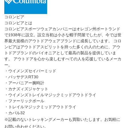
ノースフェイス
ノースフェイスとは
ザ・ノース・フェイスは、アウトドア用品や衣服、登山用具の制
作・販売を手がけるアメリカ合衆国の企業である。クオリティの
高いスリーピングバッグ、ダウンパーカの原形ともいえるシェ
ラ・パーカ、世界初のドーム型テント「オーバルインテンショ
ン」を制作したメーカー。
・アコンカグアダウンジャケット
・レックミッドGORE-TEX
・ヴェルトS6KグレイシアGORE-TEX
・テルス32
・ビッグショットII
・コンネス70
・ウィメンズヴェルベラバックパッカーGORE-TEX
・エンデュランスベルト