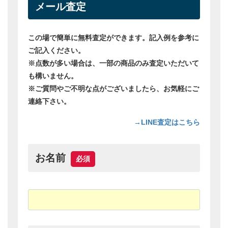
で1938年に設立。設立当初は小さな帽子問屋でしたが、今では世
界最大規模のアウトドアウェアブランドに成長しています。 コロ
ンビアはアウトドアスピリットを持った多くの人のために、アウ
トドアブランドのパイオニアとして最高の製品を提供していま
す。 アウトドアを心から楽しむすべての人を応援しているメーカ
ー。
・ウイメンズセイバーミッド
・パッサデスRT30
・アーバニアー腕時計
・カナズィズジャケット
・ウイメンズトレイルマジックミッドアウトドライ
・ファーリックポール
・トレイルマジックミッドアウトドライ
・カバル32
※記載のないトレッキングメーカーも買取いたします。お気軽に
お問い合わせください。
トレッキングとは