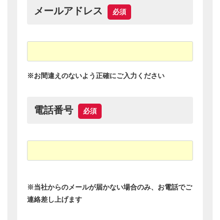
山歩きのことをトレッキングと言います。 登頂を目指すことを主
な目的としている登山に対し、トレッキングは特に山頂にはこだ
わらず、山の中を歩くことを目的としているスポーツです。 ただ
し、結果的に行動の過程で、山頂を通過することもあります。 ニ
ュージーランドでは、トランピング（tramping）と呼ばれていま
す。日本の夏山ではザイルやアイゼンなどの装備がなくとも高山
に登ることができるため、トレッキングと登山の境は明確ではあ
りません。そのため、日本では軽登山をさす場合にも常用されて
います。
メール査定
この場で簡単に無料査定ができます。記入例を参考に
ご記入ください。